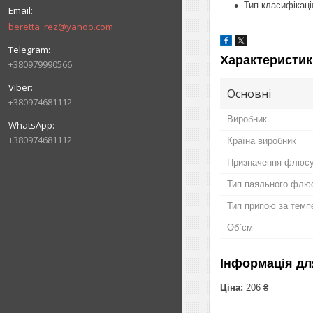
Тип класифікації
beretta_rez@yahoo.com
Характеристик
+380979990566
Основні
+380974681112
Виробник
+380974681112
Країна виробник
Призначення флюс
Тип паяльного флюс
Тип припою за тем
Об`єм
Інформація дл
Ціна:
206 ₴