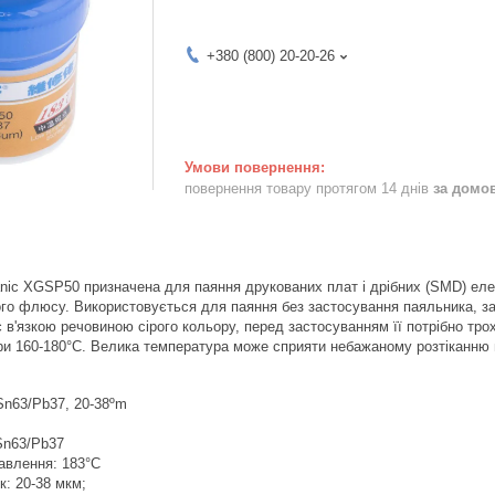
+380 (800) 20-20-26
повернення товару протягом 14 днів
за домо
ic XGSP50 призначена для паяння друкованих плат і дрібних (SMD) еле
ного флюсу. Використовується для паяння без застосування паяльника, 
'язкою речовиною сірого кольору, перед застосуванням її потрібно тр
ри 160-180°С. Велика температура може сприяти небажаному розтіканню
Sn63/Pb37, 20-38ºm
Sn63/Pb37
авлення: 183°C
к: 20-38 мкм;