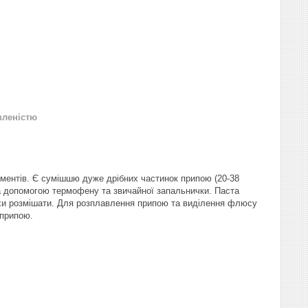
вленістю
ментів. Є сумішшю дуже дрібних частинок припою (20-38
за допомогою термофену та звичайної запальнички. Паста
охи розмішати. Для розплавлення припою та виділення флюсу
 припою.