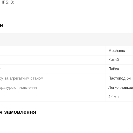
 IPS: 3;
и
Mechanic
Китай
у
Пайка
у за агрегатним станом
Пастоподібні
пературою плавлення
Легкоплавкий
42 мл
я замовлення