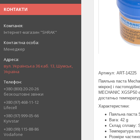
КОНТАКТИ
Інтернет-магазин "SHRAK"
Менеджер
вул. Українська 36 каб. 13, Шумськ,
Україна
Артикул: ART-14225
Паяльна паста Mechan
мікрон) і пастоподіб
+380 (800) 20-20-26
MECHANIC XGSP50 є в
безкоштовні звінки
достатньо температу
+380 (97) 468-11-12
Характеристики:
Lifecell
Паяльна паста 
+380 (97) 999-05-66
Вага: 42 g
Kyivstar
Склад сплаву: 
+380 (99) 115-88-86
Температура пл
Vodafone
Розміри частино