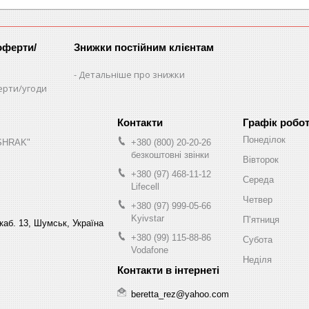
оферти/
Знижки постійним клієнтам
Детальніше про знижки
ерти/угоди
Графік робо
Понеділок
"SHRAK"
+380 (800) 20-20-26
безкоштовні звінки
Вівторок
+380 (97) 468-11-12
Середа
Lifecell
Четвер
+380 (97) 999-05-66
Kyivstar
Пʼятниця
 каб. 13, Шумськ, Україна
+380 (99) 115-88-86
Субота
Vodafone
Неділя
beretta_rez@yahoo.com