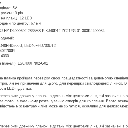
м
одіода: 3V
роз'ємі: 3 pin
в на планці: 12 LED
іодами по центру: 67 мм
SJ.HZ.D4000602-2835AS-F KJ40D12-ZC21FG-01 303KJ400034
моделей:
D40FHD500U, LED40FHD700UT2
40T700FL
4030
і (панелі): LSC400HN02-G01
а планка пройшла перевірку своєї працездатності за допомогою спеціал
рої, які не призначені для цього, для перевірки світлодіодних лінійок. 
сті LED-підсвітки.
еревірити довжину планок, відстань між центрами лінз, які зазначені в о
ає фото і візуальному розташуванню отворів для кріплення. Варто зазнач
 відстань між центрами лінз може не збігатися, особливо для деяких бюд
еревірити довжину планок, відстань між центрами лінз, які зазначені в о