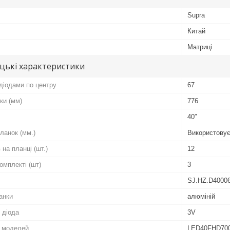
Supra
Китай
Матриці
цькі характеристики
діодами по центру
67
ки (мм)
776
40″
ланок (мм.)
Використовує
 на планці (шт.)
12
комплекті (шт)
3
SJ.HZ.D4000
анки
алюміній
 діода
3V
о моделей
LED40FHD700