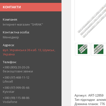
КОНТАКТИ
Інтернет-магазин "SHRAK"
Менеджер
вул. Українська 36 каб. 13, Шумськ,
Україна
+380 (800) 20-20-26
безкоштовні звінки
+380 (97) 468-11-12
Lifecell
+380 (97) 999-05-66
Kyivstar
Артикул: ART-12859
+380 (99) 115-88-86
Тип підкладки: алюмі
Vodafone
Довжина планок: 776