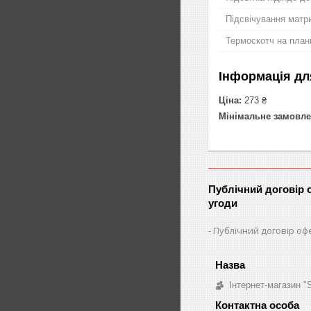
Підсвічування матри
Термоскотч на план
Інформація дл
Ціна:
273 ₴
Мінімальне замовле
Публічний договір 
угоди
Публічний договір оф
Інтернет-магазин 