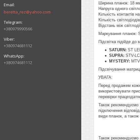
Ширина планок: 18 м
Напруга одного світл
beretta_rez@yahoo.com
Кількість контактів на 
Кількість світлодіоді
Відстань між світлод
+380979990566
Маркування планок: 
Підсвітка підійде до 
+380974681112
SATURN:
ST LE
SUPRA:
STV-LC
MYSTERY:
MTV-
+380974681112
Підсвічування матриц
УВАГА:
Перед продажем кожн
використовувати прист
перевірки працездатно
Також рекомендуємо п
підключення відповід
види планок, а також
Також рекомендуємо п