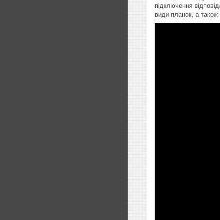
підключення відповід
види планок, а також