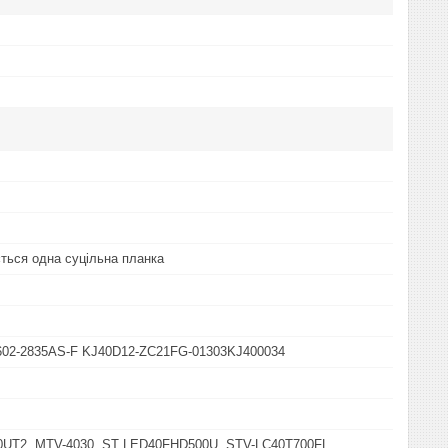
ться одна суцільна планка
602-2835AS-F KJ40D12-ZC21FG-01303KJ400034
UT2, MTV-4030, ST LED40FHD500U, STV-LC40T700FL