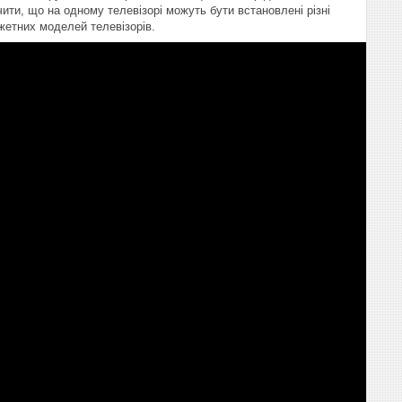
ити, що на одному телевізорі можуть бути встановлені різні
жетних моделей телевізорів.