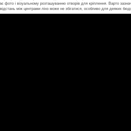
ає фото і візуальному розташуванню отворів для кріплення. Варто зазнач
 відстань між центрами лінз може не збігатися, особливо для деяких бюд