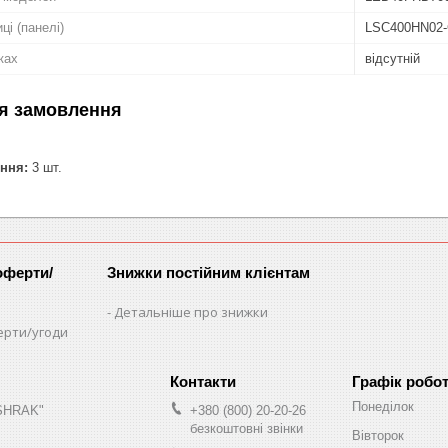
ці (панелі)
LSC400HN02
ках
відсутній
я замовлення
ння:
3 шт.
оферти/
Знижки постійним клієнтам
Детальніше про знижки
ерти/угоди
Графік робо
Понеділок
"SHRAK"
+380 (800) 20-20-26
безкоштовні звінки
Вівторок