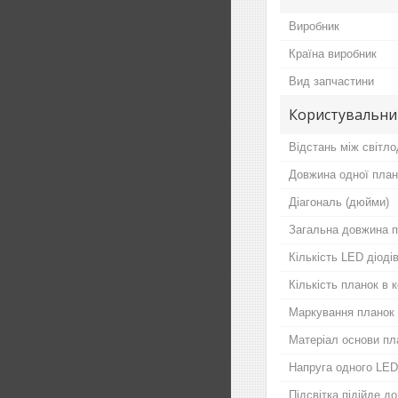
Виробник
Країна виробник
Вид запчастини
Користувальни
Відстань між світло
Довжина одної план
Діагональ (дюйми)
Загальна довжина п
Кількість LED діодів
Кількість планок в 
Маркування планок
Матеріал основи пл
Напруга одного LED
Підсвітка підійде д