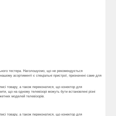
ьного тестера. Наголошуємо, що не рекомендується
В нашому асортименті є спеціальні пристрої, призначені саме для
писі товару, а також переконатися, що конектор для
ити, що на одному телевізорі можуть бути встановлені різні
жетних моделей телевізорів.
писі товару, а також переконатися, що конектор для