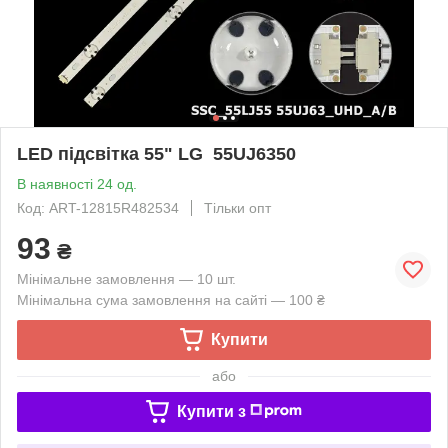
LED підсвітка 55" LG 55UJ6350
В наявності 24 од.
Код: ART-12815R482534
Тільки опт
93
₴
Мінімальне замовлення — 10 шт.
Мінімальна сума замовлення на сайті — 100 ₴
Купити
або
Купити з