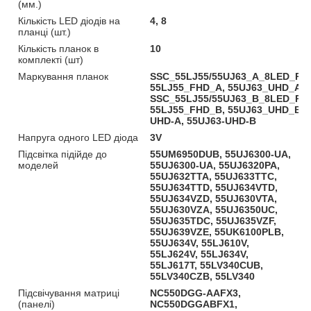
(мм.)
Кількість LED діодів на
4, 8
планці (шт.)
Кількість планок в
10
комплекті (шт)
Маркування планок
SSC_55LJ55/55UJ63_A_8LED_REV
55LJ55_FHD_A, 55UJ63_UHD_A,
SSC_55LJ55/55UJ63_B_8LED_REV
55LJ55_FHD_B, 55UJ63_UHD_B, 
UHD-A, 55UJ63-UHD-B
Напруга одного LED діода
3V
Підсвітка підійде до
55UM6950DUB, 55UJ6300-UA,
моделей
55UJ6300-UA, 55UJ6320PA,
55UJ632TTA, 55UJ633TTC,
55UJ634TTD, 55UJ634VTD,
55UJ634VZD, 55UJ630VTA,
55UJ630VZA, 55UJ6350UC,
55UJ635TDC, 55UJ635VZF,
55UJ639VZE, 55UK6100PLB,
55UJ634V, 55LJ610V,
55LJ624V, 55LJ634V,
55LJ617T, 55LV340CUB,
55LV340CZB, 55LV340
Підсвічування матриці
NC550DGG-AAFX3,
(панелі)
NC550DGGABFX1,