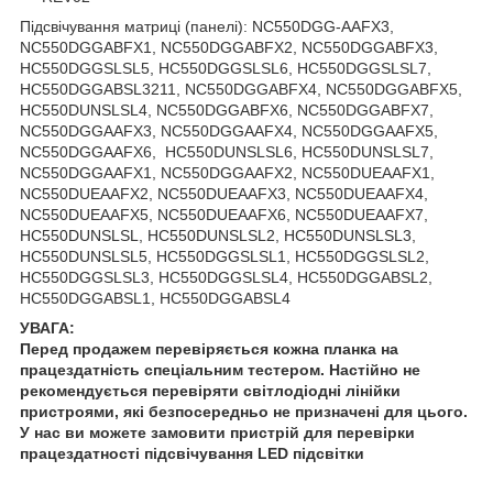
Підсвічування матриці (панелі): NC550DGG-AAFX3,
NC550DGGABFX1, NC550DGGABFX2, NC550DGGABFX3,
HC550DGGSLSL5, HC550DGGSLSL6, HC550DGGSLSL7,
HC550DGGABSL3211, NC550DGGABFX4, NC550DGGABFX5,
HC550DUNSLSL4, NC550DGGABFX6, NC550DGGABFX7,
NC550DGGAAFX3, NC550DGGAAFX4, NC550DGGAAFX5,
NC550DGGAAFX6, HC550DUNSLSL6, HC550DUNSLSL7,
NC550DGGAAFX1, NC550DGGAAFX2, NC550DUEAAFX1,
NC550DUEAAFX2, NC550DUEAAFX3, NC550DUEAAFX4,
NC550DUEAAFX5, NC550DUEAAFX6, NC550DUEAAFX7,
HC550DUNSLSL, HC550DUNSLSL2, HC550DUNSLSL3,
HC550DUNSLSL5, HC550DGGSLSL1, HC550DGGSLSL2,
HC550DGGSLSL3, HC550DGGSLSL4, HC550DGGABSL2,
HC550DGGABSL1, HC550DGGABSL4
УВАГА:
Перед продажем перевіряється кожна планка на
працездатність спеціальним тестером. Настійно не
рекомендується перевіряти світлодіодні лінійки
пристроями, які безпосередньо не призначені для цього.
У нас ви можете замовити пристрій для перевірки
працездатності підсвічування LED підсвітки