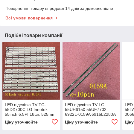
Повернення товару впродовж 14 днів за домовленістю
Всі умови повернення
Подібні товари компанії
LED підсвітка TV TC-
LED підсвітка TV LG
LED 
55DX700C LG Innotek
55UH6150 55UF7702
55L
55inch 6.5PI 18шт. 525mm
6922L-0159A 6916L2280A
0066
2шт.
LC5
Ціну уточнюйте
Ціну уточнюйте
Цін