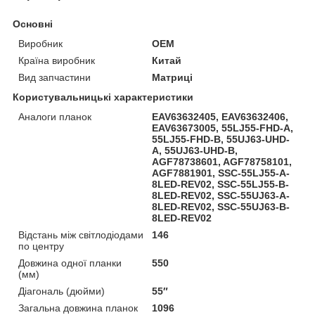
Основні
Виробник
OEM
Країна виробник
Китай
Вид запчастини
Матриці
Користувальницькі характеристики
Аналоги планок
EAV63632405, EAV63632406,
EAV63673005, 55LJ55-FHD-A,
55LJ55-FHD-B, 55UJ63-UHD-
A, 55UJ63-UHD-B,
AGF78738601, AGF78758101,
AGF7881901, SSC-55LJ55-A-
8LED-REV02, SSC-55LJ55-B-
8LED-REV02, SSC-55UJ63-A-
8LED-REV02, SSC-55UJ63-B-
8LED-REV02
Відстань між світлодіодами
146
по центру
Довжина одної планки
550
(мм)
Діагональ (дюйми)
55″
Загальна довжина планок
1096