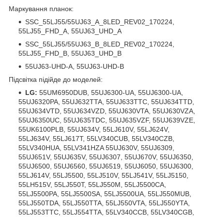
Маркування планок:
SSC_55LJ55/55UJ63_A_8LED_REV02_170224,
55LJ55_FHD_A, 55UJ63_UHD_A
SSC_55LJ55/55UJ63_B_8LED_REV02_170224,
55LJ55_FHD_B, 55UJ63_UHD_B
55UJ63-UHD-A, 55UJ63-UHD-B
Підсвітка підійде до моделей:
LG:
55UM6950DUB, 55UJ6300-UA, 55UJ6300-UA,
55UJ6320PA, 55UJ632TTA, 55UJ633TTC, 55UJ634TTD,
55UJ634VTD, 55UJ634VZD, 55UJ630VTA, 55UJ630VZA,
55UJ6350UC, 55UJ635TDC, 55UJ635VZF, 55UJ639VZE,
55UK6100PLB, 55UJ634V, 55LJ610V, 55LJ624V,
55LJ634V, 55LJ617T, 55LV340CUB, 55LV340CZB,
55LV340HUA, 55LV341HZA 55UJ630V, 55UJ6309,
55UJ651V, 55UJ635V, 55UJ6307, 55UJ670V, 55UJ6350,
55UJ6500, 55UJ6560, 55UJ6519, 55UJ6050, 55UJ6300,
55LJ614V, 55LJ5500, 55LJ510V, 55LJ541V, 55LJ5150,
55LH515V, 55LJ550T, 55LJ550M, 55LJ5500CA,
55LJ5500PA, 55LJ5500SA, 55LJ5500UA, 55LJ550MUB,
55LJ550TDA, 55LJ550TTA, 55LJ550VTA, 55LJ550YTA,
55LJ553TTC, 55LJ554TTA, 55LV340CCB, 55LV340CGB,