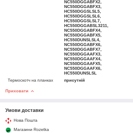
NC550DGGABFX2,
NC550DGGABFX3,
HC550DGGSLSL5,
HC550DGGSLSL6,
HC550DGGSLSL7,
HC550DGGABSL3211,
NC550DGGABFX4,
NC550DGGABFX5,
HC550DUNSLSL4,
NC550DGGABFX6,
NC550DGGABFX7,
NC550DGGAAFX3,
NC550DGGAAFX4,
NC550DGGAAFX5,
NC550DGGAAFX6,
HC550DUNSLSL
Термоскотч на планках
присутній
Приховати
Умови доставки
Нова Пошта
Магазини Rozetka