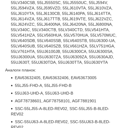
55LV340CSB, 55LJ5550SC, 55LJ5550UC, 55LJ594V,
55LJ594VZA, 55LJ595VZD, 55LJ610VTA, 55LJ610VZA,
55LJ610YTA, 55LJ6130CB, 55LJ6140PA, 55LJ614TTA,
55LJ614VZA, 55LJ617TTB, 55LJ619VTE, 55LJ622VZC,
55LJ624VZC, 55LJ6400NA, 55LJ6420NA, 55LJ6800NA,
55LV340C, 55LV340CTB, 55LV340CTD, 55LV541HTA,
55LV541HZA, 55LV560HUA, 55LV570HUA, 55LV570MUC,
55LV640SDB, 55LV640SSB, 55LV640STB, 55UJ6300-UA,
55LV640SUB, 55LV640SZB, 55LV661HZA, 55LV751HGA,
55LV761HTA, 55UJ6100JB, 55UJ6300CA, 55UJ6300SA,
55UJ6300UA, 55UJ6307ZA, 55UJ6309ZA, 55UJ630AJD,
55UJ630T, 55UJ630TDA, 55UJ630TTA, 55UJ630YTA
Аналоги планок:
EAV63632405, EAV63632406, EAV63673005
55LJ55-FHD-A, 55LJ55-FHD-B
55UJ63-UHD-A, 55UJ63-UHD-B
AGF78738601, AGF78758101, AGF7881901
SSC-55LJ55-A-8LED-REV02, SSC-55LJ55-B-8LED-
REV02
SSC-55UJ63-A-8LED-REV02, SSC-55UJ63-B-8LED-
REV02