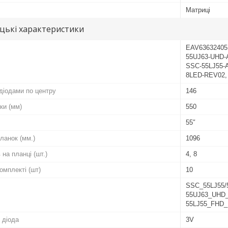
Матриці
цькі характеристики
EAV63632405,
55UJ63-UHD-
SSC-55LJ55-
8LED-REV02,
діодами по центру
146
ки (мм)
550
55″
ланок (мм.)
1096
 на планці (шт.)
4, 8
комплекті (шт)
10
SSC_55LJ55/
55UJ63_UHD_
55LJ55_FHD_
 діода
3V