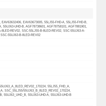
 EAV63632406, EAV63673005, 55LJ55-FHD-A, 55LJ55-FHD-B,
A, 55UJ63-UHD-B, AGF78738601, AGF78758101, AGF7881901,
A-8LED-REV02, SSC-55LJ55-B-8LED-REV02, SSC-55UJ63-A-
 SSC-55UJ63-B-8LED-REV02
55UJ63_A_8LED_REV02_170224, 55LJ55_FHD_A,
A, SSC_55LJ55/55UJ63_B_8LED_REV02_170224,
B, 55UJ63_UHD_B, 55UJ63-UHD-A, 55UJ63-UHD-B