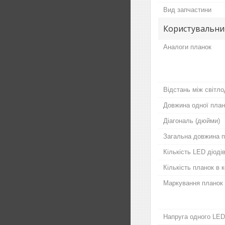
Вид запчастини
Користувальни
Аналоги планок
Відстань між світло
Довжина одної план
Діагональ (дюйми)
Загальна довжина п
Кількість LED діодів
Кількість планок в 
Маркування планок
Напруга одного LED