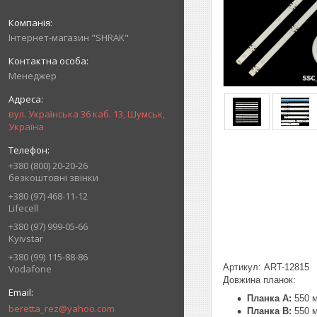
Інтернет-магазин "SHRAK"
Менеджер
вул. Українська 36 каб. 13, Шумськ,
Україна
+380 (800) 20-20-26
безкоштовні звінки
+380 (97) 468-11-12
Lifecell
+380 (97) 999-05-66
Kyivstar
+380 (99) 115-88-86
Артикул: ART-12815
Vodafone
Довжина планок:
Планка A:
550 
beretta_rez@yahoo.com
Планка B:
550 