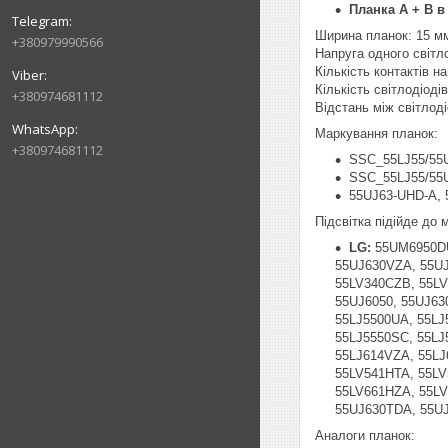
Планка A + B в 
Ширина планок: 15 м
+380979990566
Напруга одного світл
Кількість контактів на 
Кількість світлодіоді
+380974681112
Відстань між світлод
Маркування планок:
+380974681112
SSC_55LJ55/55
SSC_55LJ55/55
55UJ63-UHD-A,
Підсвітка підійде до
LG:
55UM6950DU
55UJ630VZA, 55UJ
55LV340CZB, 55LV
55UJ6050, 55UJ630
55LJ5500UA, 55LJ
55LJ5550SC, 55LJ
55LJ614VZA, 55LJ
55LV541HTA, 55LV
55LV661HZA, 55LV
55UJ630TDA, 55U
Аналоги планок: