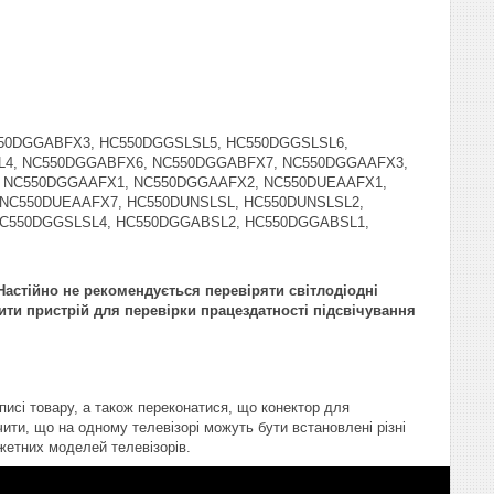
C550DGGABFX3, HC550DGGSLSL5, HC550DGGSLSL6,
L4, NC550DGGABFX6, NC550DGGABFX7, NC550DGGAAFX3,
 NC550DGGAAFX1, NC550DGGAAFX2, NC550DUEAAFX1,
NC550DUEAAFX7, HC550DUNSLSL, HC550DUNSLSL2,
HC550DGGSLSL4, HC550DGGABSL2, HC550DGGABSL1,
астійно не рекомендується перевіряти світлодіодні
ити пристрій для перевірки працездатності підсвічування
писі товару, а також переконатися, що конектор для
ити, що на одному телевізорі можуть бути встановлені різні
жетних моделей телевізорів.