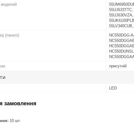
о моделей
55UM6950DUB
55UJ633TTC,
55UJ630VZA,
55UK6100PLB,
55LV340CUB,
ці (панелі)
NC550DGG-A
NC550DGGAB
HC550DGGAB
HC550DUNSL
NC550DGGAA
ках
присутній
ути
LED
я замовлення
ння:
10 шт.