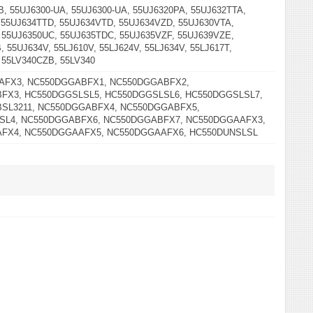
, 55UJ6300-UA, 55UJ6300-UA, 55UJ6320PA, 55UJ632TTA,
 55UJ634TTD, 55UJ634VTD, 55UJ634VZD, 55UJ630VTA,
 55UJ6350UC, 55UJ635TDC, 55UJ635VZF, 55UJ639VZE,
 55UJ634V, 55LJ610V, 55LJ624V, 55LJ634V, 55LJ617T,
 55LV340CZB, 55LV340
AFX3, NC550DGGABFX1, NC550DGGABFX2,
FX3, HC550DGGSLSL5, HC550DGGSLSL6, HC550DGGSLSL7,
SL3211, NC550DGGABFX4, NC550DGGABFX5,
SL4, NC550DGGABFX6, NC550DGGABFX7, NC550DGGAAFX3,
FX4, NC550DGGAAFX5, NC550DGGAAFX6, HC550DUNSLSL