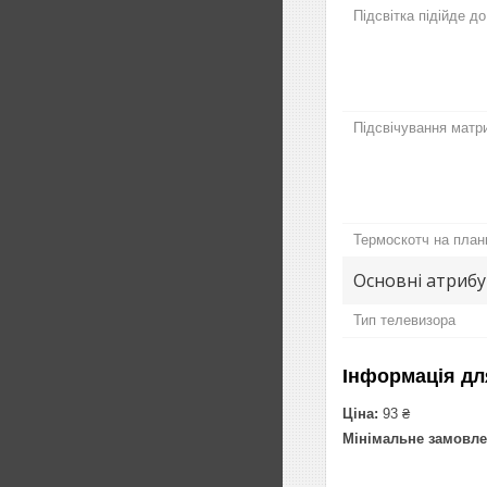
Підсвітка підійде д
Підсвічування матри
Термоскотч на план
Основні атриб
Тип телевизора
Інформація дл
Ціна:
93 ₴
Мінімальне замовле