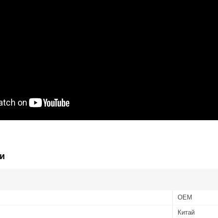
и
OEM
Китай