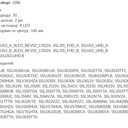
зборі:
1096
м
одіода: 3V
роз'ємі: 2 pin
в на планці: 4 LED
іодами по центру: 146 мм
UJ63_A_8LED_REV02_170224, 55LJ55_FHD_A, 55UJ63_UHD_A
UJ63_B_8LED_REV02_170224, 55LJ55_FHD_B, 55UJ63_UHD_B
 55UJ63-UHD-B
 моделей:
B, 55UJ6300-UA, 55UJ6300-UA, 55UJ6320PA, 55UJ632TTA, 55UJ633TTC,
6350UC, 55UJ635TDC, 55UJ635VZF, 55UJ639VZE, 55UK6100PLB, 55UJ634V
340HUA, 55LV341HZA 55UJ630V, 55UJ6309, 55UJ651V, 55UJ635V, 55UJ630
0, 55LJ614V, 55LJ5500, 55LJ510V, 55LJ541V, 55LJ5150, 55LH515V, 55LJ
550MUB, 55LJ550TDA, 55LJ550TTA, 55LJ550VTA, 55LJ550YTA, 55LJ553T
5550UC, 55LJ594V, 55LJ594VZA, 55LJ595VZD, 55LJ610VTA, 55LJ610VZA, 
617TTB, 55LJ619VTE, 55LJ622VZC, 55LJ624VZC, 55LJ6400NA, 55LJ6420N
541HZA, 55LV560HUA, 55LV570HUA, 55LV570MUC, 55LV640SDB, 55LV640
751HGA, 55LV761HTA, 55UJ6100JB, 55UJ6300CA, 55UJ6300SA, 55UJ6300
J630TTA, 55UJ630YTA