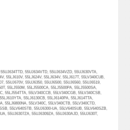
 55UJ634TTD, 55UJ634VTD, 55UJ634VZD, 55UJ630VTA,
, 55LJ610V, 55LJ624V, 55LJ634V, 55LJ617T, 55LV340CUB,
7, 55UJ670V, 55UJ6350, 55UJ6500, 55UJ6560, 55UJ6519,
550T, 55LJ550M, 55LJ5500CA, 55LJ5500PA, 55LJ5500SA,
TC, 55LJ554TTA, 55LV340CCB, 55LV340CGB, 55LV340CSB,
55LJ610YTA, 55LJ6130CB, 55LJ6140PA, 55LJ614TTA,
A, 55LJ6800NA, 55LV340C, 55LV340CTB, 55LV340CTD,
SSB, 55LV640STB, 55UJ6300-UA, 55LV640SUB, 55LV640SZB,
UA, 55UJ6307ZA, 55UJ6309ZA, 55UJ630AJD, 55UJ630T,