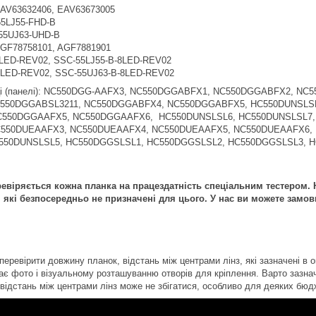
EAV63632406, EAV63673005
55LJ55-FHD-B
 55UJ63-UHD-B
AGF78758101, AGF7881901
8LED-REV02, SSC-55LJ55-B-8LED-REV02
8LED-REV02, SSC-55UJ63-B-8LED-REV02
иці (панелі): NC550DGG-AAFX3, NC550DGGABFX1, NC550DGGABFX2, N
550DGGABSL3211, NC550DGGABFX4, NC550DGGABFX5, HC550DUNSLS
C550DGGAAFX5, NC550DGGAAFX6, HC550DUNSLSL6, HC550DUNSLSL7,
550DUEAAFX3, NC550DUEAAFX4, NC550DUEAAFX5, NC550DUEAAFX6, 
550DUNSLSL5, HC550DGGSLSL1, HC550DGGSLSL2, HC550DGGSLSL3, 
віряється кожна планка на працездатність спеціальним тестером. Н
 які безпосередньо не призначені для цього. У нас ви можете замов
еревірити довжину планок, відстань між центрами лінз, які зазначені в о
ає фото і візуальному розташуванню отворів для кріплення. Варто зазнач
 відстань між центрами лінз може не збігатися, особливо для деяких бюд