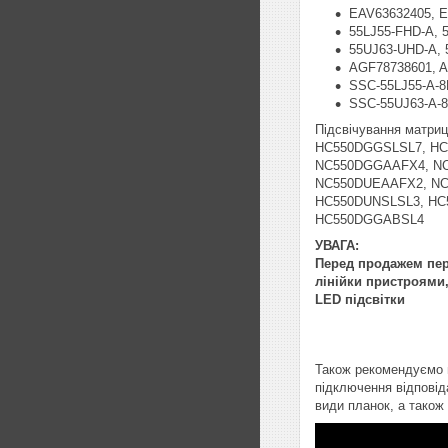
EAV63632405, 
55LJ55-FHD-A, 
55UJ63-UHD-A,
AGF78738601, 
SSC-55LJ55-A-
SSC-55UJ63-A-
Підсвічування матр
HC550DGGSLSL7, HC
NC550DGGAAFX4, N
NC550DUEAAFX2, NC
HC550DUNSLSL3, HC
HC550DGGABSL4
УВАГА:
Перед продажем пере
лінійки пристроями,
LED підсвітки
Також рекомендуємо п
підключення відповід
види планок, а також