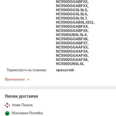
NC550DGGABFX2,
NC550DGGABFX3,
HC550DGGSLSL5,
HC550DGGSLSL6,
HC550DGGSLSL7,
HC550DGGABSL3211,
NC550DGGABFX4,
NC550DGGABFX5,
HC550DUNSLSL4,
NC550DGGABFX6,
NC550DGGABFX7,
NC550DGGAAFX3,
NC550DGGAAFX4,
NC550DGGAAFX5,
NC550DGGAAFX6,
HC550DUNSLSL
Термоскотч на планках
присутній
Приховати
Умови доставки
Нова Пошта
Магазини Rozetka