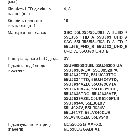
(мм.)
Кількість LED діодів на
4, 8
планці (шт.)
Кількість планок в
10
комплекті (шт)
Маркування планок
SSC_55LJ55/55UJ63_A_8LED_REV
55LJ55_FHD_A, 55UJ63_UHD_A,
SSC_55LJ55/55UJ63_B_8LED_REV
55LJ55_FHD_B, 55UJ63_UHD_B, 
UHD-A, 55UJ63-UHD-B
Напруга одного LED діода
3V
Підсвітка підійде до
55UM6950DUB, 55UJ6300-UA,
моделей
55UJ6300-UA, 55UJ6320PA,
55UJ632TTA, 55UJ633TTC,
55UJ634TTD, 55UJ634VTD,
55UJ634VZD, 55UJ630VTA,
55UJ630VZA, 55UJ6350UC,
55UJ635TDC, 55UJ635VZF,
55UJ639VZE, 55UK6100PLB,
55UJ634V, 55LJ610V,
55LJ624V, 55LJ634V,
55LJ617T, 55LV340CUB,
55LV340CZB, 55LV340
Підсвічування матриці
NC550DGG-AAFX3,
(панелі)
NC550DGGABFX1,