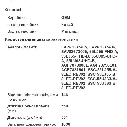
Основні
Виробник
OEM
Країна виробник
Китай
Вид запчастини
Матриці
Користувальницькі характеристики
Аналоги планок
EAV63632405, EAV63632406,
EAV63673005, 55LJ55-FHD-A,
55LJ55-FHD-B, 55UJ63-UHD-
A, 55UJ63-UHD-B,
AGF78738601, AGF78758101,
AGF7881901, SSC-55LJ55-A-
8LED-REV02, SSC-55LJ55-B-
8LED-REV02, SSC-55UJ63-A-
8LED-REV02, SSC-55UJ63-B-
8LED-REV02
Відстань між світлодіодами
146
по центру
Довжина одної планки
550
(мм)
Діагональ (дюйми)
55″
Загальна довжина планок
1096