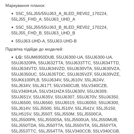
Маркування планок:
SSC_55LJ55/55UJ63_A_8LED_REV02_170224,
55LJ55_FHD_A, 55UJ63_UHD_A
SSC_55LJ55/55UJ63_B_8LED_REV02_170224,
55LJ55_FHD_B, 55UJ63_UHD_B
55UJ63-UHD-A, 55UJ63-UHD-B
Підсвітка підійде до моделей:
LG:
55UM6950DUB, 55UJ6300-UA, 55UJ6300-UA,
55UJ6320PA, 55UJ632TTA, 55UJ633TTC, 55UJ634TTD,
55UJ634VTD, 55UJ634VZD, 55UJ630VTA, 55UJ630VZA,
55UJ6350UC, 55UJ635TDC, 55UJ635VZF, 55UJ639VZE,
55UK6100PLB, 55UJ634V, 55LJ610V, 55LJ624V,
55LJ634V, 55LJ617T, 55LV340CUB, 55LV340CZB,
55LV340HUA, 55LV341HZA 55UJ630V, 55UJ6309,
55UJ651V, 55UJ635V, 55UJ6307, 55UJ670V, 55UJ6350,
55UJ6500, 55UJ6560, 55UJ6519, 55UJ6050, 55UJ6300,
55LJ614V, 55LJ5500, 55LJ510V, 55LJ541V, 55LJ5150,
55LH515V, 55LJ550T, 55LJ550M, 55LJ5500CA,
55LJ5500PA, 55LJ5500SA, 55LJ5500UA, 55LJ550MUB,
55LJ550TDA, 55LJ550TTA, 55LJ550VTA, 55LJ550YTA,
55LJ553TTC, 55LJ554TTA, 55LV340CCB, 55LV340CGB,