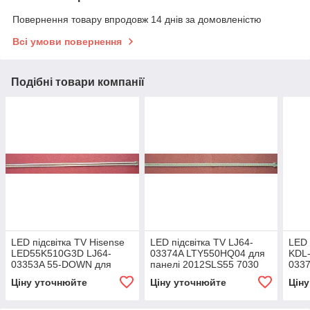
Повернення товару впродовж 14 днів за домовленістю
Всі умови повернення
Подібні товари компанії
LED підсвітка TV Hisense
LED підсвітка TV LJ64-
LED 
LED55K510G3D LJ64-
03374A LTY550HQ04 для
KDL
03353A 55-DOWN для
панелі 2012SLS55 7030
0337
панелі LTA550HQ17
58 L REV1.2
пан
Ціну уточнюйте
Ціну уточнюйте
Цін