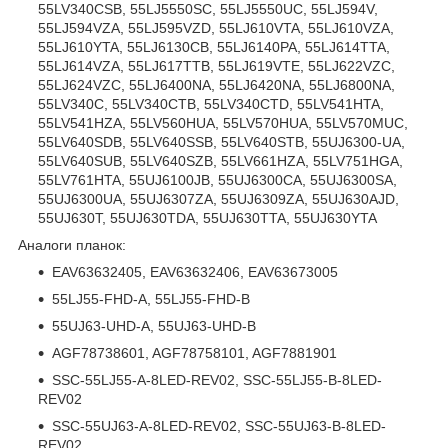
55LV340CSB, 55LJ5550SC, 55LJ5550UC, 55LJ594V,
55LJ594VZA, 55LJ595VZD, 55LJ610VTA, 55LJ610VZA,
55LJ610YTA, 55LJ6130CB, 55LJ6140PA, 55LJ614TTA,
55LJ614VZA, 55LJ617TTB, 55LJ619VTE, 55LJ622VZC,
55LJ624VZC, 55LJ6400NA, 55LJ6420NA, 55LJ6800NA,
55LV340C, 55LV340CTB, 55LV340CTD, 55LV541HTA,
55LV541HZA, 55LV560HUA, 55LV570HUA, 55LV570MUC,
55LV640SDB, 55LV640SSB, 55LV640STB, 55UJ6300-UA,
55LV640SUB, 55LV640SZB, 55LV661HZA, 55LV751HGA,
55LV761HTA, 55UJ6100JB, 55UJ6300CA, 55UJ6300SA,
55UJ6300UA, 55UJ6307ZA, 55UJ6309ZA, 55UJ630AJD,
55UJ630T, 55UJ630TDA, 55UJ630TTA, 55UJ630YTA
Аналоги планок:
EAV63632405, EAV63632406, EAV63673005
55LJ55-FHD-A, 55LJ55-FHD-B
55UJ63-UHD-A, 55UJ63-UHD-B
AGF78738601, AGF78758101, AGF7881901
SSC-55LJ55-A-8LED-REV02, SSC-55LJ55-B-8LED-
REV02
SSC-55UJ63-A-8LED-REV02, SSC-55UJ63-B-8LED-
REV02