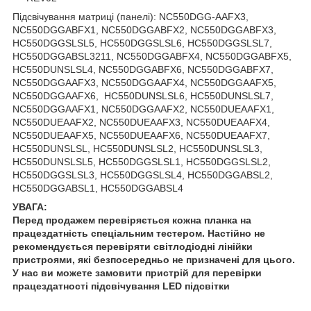
Підсвічування матриці (панелі): NC550DGG-AAFX3,
NC550DGGABFX1, NC550DGGABFX2, NC550DGGABFX3,
HC550DGGSLSL5, HC550DGGSLSL6, HC550DGGSLSL7,
HC550DGGABSL3211, NC550DGGABFX4, NC550DGGABFX5,
HC550DUNSLSL4, NC550DGGABFX6, NC550DGGABFX7,
NC550DGGAAFX3, NC550DGGAAFX4, NC550DGGAAFX5,
NC550DGGAAFX6, HC550DUNSLSL6, HC550DUNSLSL7,
NC550DGGAAFX1, NC550DGGAAFX2, NC550DUEAAFX1,
NC550DUEAAFX2, NC550DUEAAFX3, NC550DUEAAFX4,
NC550DUEAAFX5, NC550DUEAAFX6, NC550DUEAAFX7,
HC550DUNSLSL, HC550DUNSLSL2, HC550DUNSLSL3,
HC550DUNSLSL5, HC550DGGSLSL1, HC550DGGSLSL2,
HC550DGGSLSL3, HC550DGGSLSL4, HC550DGGABSL2,
HC550DGGABSL1, HC550DGGABSL4
УВАГА:
Перед продажем перевіряється кожна планка на
працездатність спеціальним тестером. Настійно не
рекомендується перевіряти світлодіодні лінійки
пристроями, які безпосередньо не призначені для цього.
У нас ви можете замовити пристрій для перевірки
працездатності підсвічування LED підсвітки