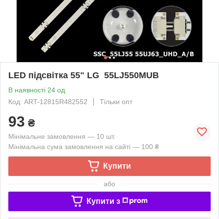
LED підсвітка 55" LG 55LJ550MUB
В наявності 24 од.
Код: ART-12815R482552
Тільки опт
93
₴
Мінімальне замовлення — 10 шт.
Мінімальна сума замовлення на сайті — 100 ₴
Купити
або
Купити з