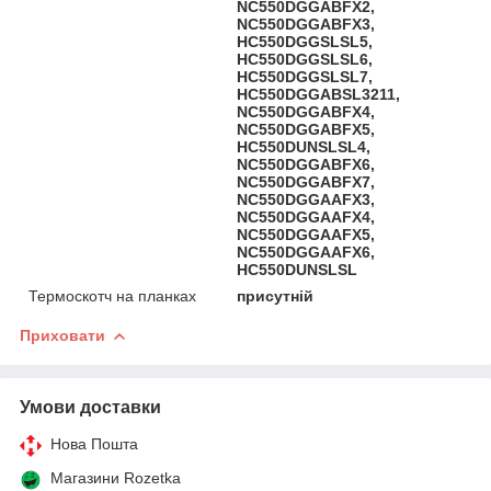
NC550DGGABFX2,
NC550DGGABFX3,
HC550DGGSLSL5,
HC550DGGSLSL6,
HC550DGGSLSL7,
HC550DGGABSL3211,
NC550DGGABFX4,
NC550DGGABFX5,
HC550DUNSLSL4,
NC550DGGABFX6,
NC550DGGABFX7,
NC550DGGAAFX3,
NC550DGGAAFX4,
NC550DGGAAFX5,
NC550DGGAAFX6,
HC550DUNSLSL
Термоскотч на планках
присутній
Приховати
Умови доставки
Нова Пошта
Магазини Rozetka