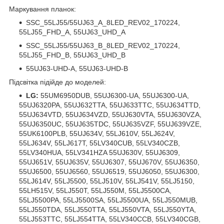
Маркування планок:
SSC_55LJ55/55UJ63_A_8LED_REV02_170224,
55LJ55_FHD_A, 55UJ63_UHD_A
SSC_55LJ55/55UJ63_B_8LED_REV02_170224,
55LJ55_FHD_B, 55UJ63_UHD_B
55UJ63-UHD-A, 55UJ63-UHD-B
Підсвітка підійде до моделей:
LG:
55UM6950DUB, 55UJ6300-UA, 55UJ6300-UA,
55UJ6320PA, 55UJ632TTA, 55UJ633TTC, 55UJ634TTD,
55UJ634VTD, 55UJ634VZD, 55UJ630VTA, 55UJ630VZA,
55UJ6350UC, 55UJ635TDC, 55UJ635VZF, 55UJ639VZE,
55UK6100PLB, 55UJ634V, 55LJ610V, 55LJ624V,
55LJ634V, 55LJ617T, 55LV340CUB, 55LV340CZB,
55LV340HUA, 55LV341HZA 55UJ630V, 55UJ6309,
55UJ651V, 55UJ635V, 55UJ6307, 55UJ670V, 55UJ6350,
55UJ6500, 55UJ6560, 55UJ6519, 55UJ6050, 55UJ6300,
55LJ614V, 55LJ5500, 55LJ510V, 55LJ541V, 55LJ5150,
55LH515V, 55LJ550T, 55LJ550M, 55LJ5500CA,
55LJ5500PA, 55LJ5500SA, 55LJ5500UA, 55LJ550MUB,
55LJ550TDA, 55LJ550TTA, 55LJ550VTA, 55LJ550YTA,
55LJ553TTC, 55LJ554TTA, 55LV340CCB, 55LV340CGB,