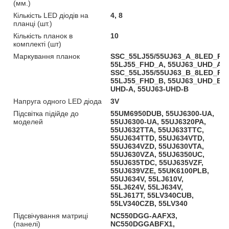
(мм.)
Кількість LED діодів на
4, 8
планці (шт.)
Кількість планок в
10
комплекті (шт)
Маркування планок
SSC_55LJ55/55UJ63_A_8LED_REV
55LJ55_FHD_A, 55UJ63_UHD_A,
SSC_55LJ55/55UJ63_B_8LED_REV
55LJ55_FHD_B, 55UJ63_UHD_B, 
UHD-A, 55UJ63-UHD-B
Напруга одного LED діода
3V
Підсвітка підійде до
55UM6950DUB, 55UJ6300-UA,
моделей
55UJ6300-UA, 55UJ6320PA,
55UJ632TTA, 55UJ633TTC,
55UJ634TTD, 55UJ634VTD,
55UJ634VZD, 55UJ630VTA,
55UJ630VZA, 55UJ6350UC,
55UJ635TDC, 55UJ635VZF,
55UJ639VZE, 55UK6100PLB,
55UJ634V, 55LJ610V,
55LJ624V, 55LJ634V,
55LJ617T, 55LV340CUB,
55LV340CZB, 55LV340
Підсвічування матриці
NC550DGG-AAFX3,
(панелі)
NC550DGGABFX1,