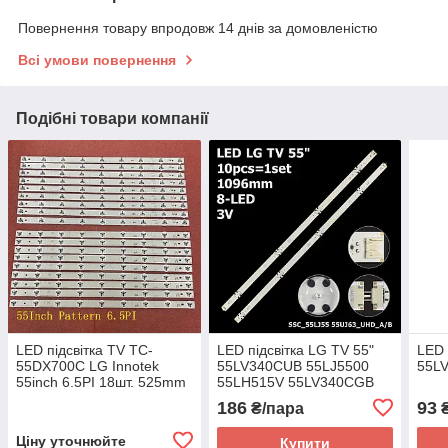
Повернення товару впродовж 14 днів за домовленістю
Всі умови повернення
Подібні товари компанії
LED підсвітка TV TC-
LED підсвітка LG TV 55"
LED 
55DX700C LG Innotek
55LV340CUB 55LJ5500
55L
55inch 6.5PI 18шт. 525mm
55LH515V 55LV340CGB
55LJ624VZC 55LV541HTA
186
93
₴/пара
55LJ6800NA 55LV340C
2шт.
Ціну уточнюйте
Купити