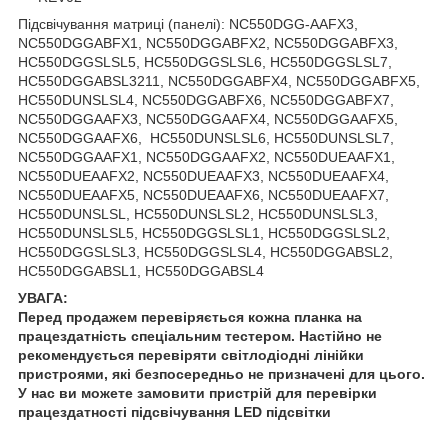
Підсвічування матриці (панелі): NC550DGG-AAFX3,
NC550DGGABFX1, NC550DGGABFX2, NC550DGGABFX3,
HC550DGGSLSL5, HC550DGGSLSL6, HC550DGGSLSL7,
HC550DGGABSL3211, NC550DGGABFX4, NC550DGGABFX5,
HC550DUNSLSL4, NC550DGGABFX6, NC550DGGABFX7,
NC550DGGAAFX3, NC550DGGAAFX4, NC550DGGAAFX5,
NC550DGGAAFX6, HC550DUNSLSL6, HC550DUNSLSL7,
NC550DGGAAFX1, NC550DGGAAFX2, NC550DUEAAFX1,
NC550DUEAAFX2, NC550DUEAAFX3, NC550DUEAAFX4,
NC550DUEAAFX5, NC550DUEAAFX6, NC550DUEAAFX7,
HC550DUNSLSL, HC550DUNSLSL2, HC550DUNSLSL3,
HC550DUNSLSL5, HC550DGGSLSL1, HC550DGGSLSL2,
HC550DGGSLSL3, HC550DGGSLSL4, HC550DGGABSL2,
HC550DGGABSL1, HC550DGGABSL4
УВАГА:
Перед продажем перевіряється кожна планка на
працездатність спеціальним тестером. Настійно не
рекомендується перевіряти світлодіодні лінійки
пристроями, які безпосередньо не призначені для цього.
У нас ви можете замовити пристрій для перевірки
працездатності підсвічування LED підсвітки