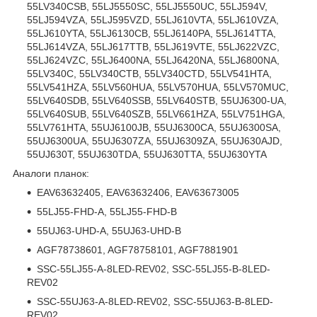
55LV340CSB, 55LJ5550SC, 55LJ5550UC, 55LJ594V,
55LJ594VZA, 55LJ595VZD, 55LJ610VTA, 55LJ610VZA,
55LJ610YTA, 55LJ6130CB, 55LJ6140PA, 55LJ614TTA,
55LJ614VZA, 55LJ617TTB, 55LJ619VTE, 55LJ622VZC,
55LJ624VZC, 55LJ6400NA, 55LJ6420NA, 55LJ6800NA,
55LV340C, 55LV340CTB, 55LV340CTD, 55LV541HTA,
55LV541HZA, 55LV560HUA, 55LV570HUA, 55LV570MUC,
55LV640SDB, 55LV640SSB, 55LV640STB, 55UJ6300-UA,
55LV640SUB, 55LV640SZB, 55LV661HZA, 55LV751HGA,
55LV761HTA, 55UJ6100JB, 55UJ6300CA, 55UJ6300SA,
55UJ6300UA, 55UJ6307ZA, 55UJ6309ZA, 55UJ630AJD,
55UJ630T, 55UJ630TDA, 55UJ630TTA, 55UJ630YTA
Аналоги планок:
EAV63632405, EAV63632406, EAV63673005
55LJ55-FHD-A, 55LJ55-FHD-B
55UJ63-UHD-A, 55UJ63-UHD-B
AGF78738601, AGF78758101, AGF7881901
SSC-55LJ55-A-8LED-REV02, SSC-55LJ55-B-8LED-
REV02
SSC-55UJ63-A-8LED-REV02, SSC-55UJ63-B-8LED-
REV02