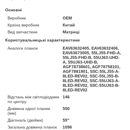
Основні
Виробник
OEM
Країна виробник
Китай
Вид запчастини
Матриці
Користувальницькі характеристики
Аналоги планок
EAV63632405, EAV63632406,
EAV63673005, 55LJ55-FHD-A,
55LJ55-FHD-B, 55UJ63-UHD-
A, 55UJ63-UHD-B,
AGF78738601, AGF78758101,
AGF7881901, SSC-55LJ55-A-
8LED-REV02, SSC-55LJ55-B-
8LED-REV02, SSC-55UJ63-A-
8LED-REV02, SSC-55UJ63-B-
8LED-REV02
Відстань між світлодіодами
146
по центру
Довжина одної планки
550
(мм)
Діагональ (дюйми)
55″
Загальна довжина планок
1096