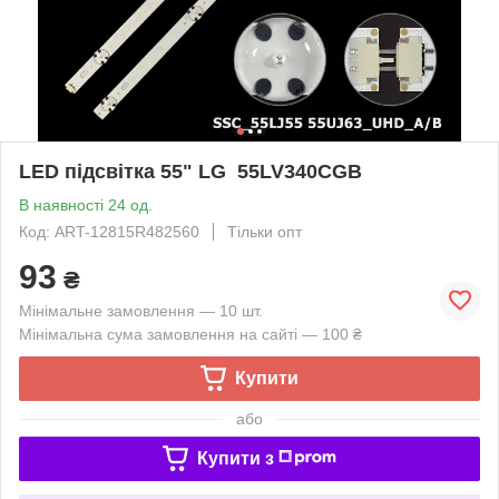
LED підсвітка 55" LG 55LV340CGB
В наявності 24 од.
Код: ART-12815R482560
Тільки опт
93
₴
Мінімальне замовлення — 10 шт.
Мінімальна сума замовлення на сайті — 100 ₴
Купити
або
Купити з