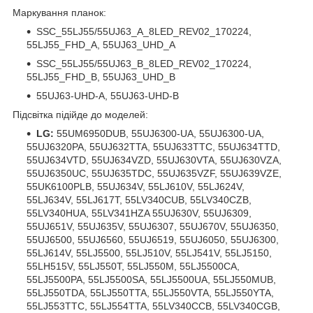
Маркування планок:
SSC_55LJ55/55UJ63_A_8LED_REV02_170224,
55LJ55_FHD_A, 55UJ63_UHD_A
SSC_55LJ55/55UJ63_B_8LED_REV02_170224,
55LJ55_FHD_B, 55UJ63_UHD_B
55UJ63-UHD-A, 55UJ63-UHD-B
Підсвітка підійде до моделей:
LG:
55UM6950DUB, 55UJ6300-UA, 55UJ6300-UA,
55UJ6320PA, 55UJ632TTA, 55UJ633TTC, 55UJ634TTD,
55UJ634VTD, 55UJ634VZD, 55UJ630VTA, 55UJ630VZA,
55UJ6350UC, 55UJ635TDC, 55UJ635VZF, 55UJ639VZE,
55UK6100PLB, 55UJ634V, 55LJ610V, 55LJ624V,
55LJ634V, 55LJ617T, 55LV340CUB, 55LV340CZB,
55LV340HUA, 55LV341HZA 55UJ630V, 55UJ6309,
55UJ651V, 55UJ635V, 55UJ6307, 55UJ670V, 55UJ6350,
55UJ6500, 55UJ6560, 55UJ6519, 55UJ6050, 55UJ6300,
55LJ614V, 55LJ5500, 55LJ510V, 55LJ541V, 55LJ5150,
55LH515V, 55LJ550T, 55LJ550M, 55LJ5500CA,
55LJ5500PA, 55LJ5500SA, 55LJ5500UA, 55LJ550MUB,
55LJ550TDA, 55LJ550TTA, 55LJ550VTA, 55LJ550YTA,
55LJ553TTC, 55LJ554TTA, 55LV340CCB, 55LV340CGB,