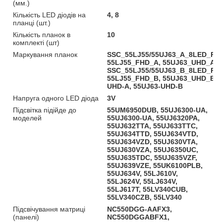
(мм.)
Кількість LED діодів на
4, 8
планці (шт.)
Кількість планок в
10
комплекті (шт)
Маркування планок
SSC_55LJ55/55UJ63_A_8LED_REV
55LJ55_FHD_A, 55UJ63_UHD_A,
SSC_55LJ55/55UJ63_B_8LED_REV
55LJ55_FHD_B, 55UJ63_UHD_B, 
UHD-A, 55UJ63-UHD-B
Напруга одного LED діода
3V
Підсвітка підійде до
55UM6950DUB, 55UJ6300-UA,
моделей
55UJ6300-UA, 55UJ6320PA,
55UJ632TTA, 55UJ633TTC,
55UJ634TTD, 55UJ634VTD,
55UJ634VZD, 55UJ630VTA,
55UJ630VZA, 55UJ6350UC,
55UJ635TDC, 55UJ635VZF,
55UJ639VZE, 55UK6100PLB,
55UJ634V, 55LJ610V,
55LJ624V, 55LJ634V,
55LJ617T, 55LV340CUB,
55LV340CZB, 55LV340
Підсвічування матриці
NC550DGG-AAFX3,
(панелі)
NC550DGGABFX1,