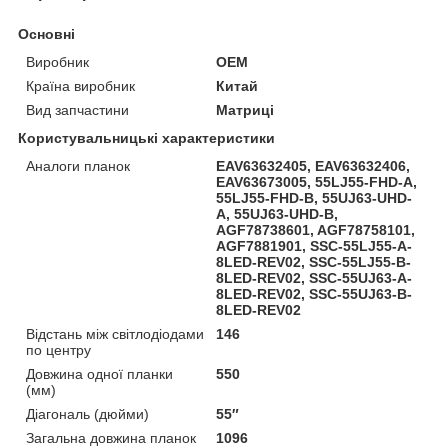
Основні
Виробник
OEM
Країна виробник
Китай
Вид запчастини
Матриці
Користувальницькі характеристики
Аналоги планок
EAV63632405, EAV63632406,
EAV63673005, 55LJ55-FHD-A,
55LJ55-FHD-B, 55UJ63-UHD-
A, 55UJ63-UHD-B,
AGF78738601, AGF78758101,
AGF7881901, SSC-55LJ55-A-
8LED-REV02, SSC-55LJ55-B-
8LED-REV02, SSC-55UJ63-A-
8LED-REV02, SSC-55UJ63-B-
8LED-REV02
Відстань між світлодіодами
146
по центру
Довжина одної планки
550
(мм)
Діагональ (дюйми)
55″
Загальна довжина планок
1096