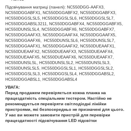
Підсвічування матриці (панелі): NC550DGG-AAFX3,
NC550DGGABFX1, NC550DGGABFX2, NC550DGGABFX3,
HC550DGGSLSL5, HC550DGGSLSL6, HC550DGGSLSL7,
HC550DGGABSL3211, NC550DGGABFX4, NC550DGGABFX5,
HC550DUNSLSL4, NC550DGGABFX6, NC550DGGABFX7,
NC550DGGAAFX3, NC550DGGAAFX4, NC550DGGAAFX5,
NC550DGGAAFX6, HC550DUNSLSL6, HC550DUNSLSL7,
NC550DGGAAFX1, NC550DGGAAFX2, NC550DUEAAFX1,
NC550DUEAAFX2, NC550DUEAAFX3, NC550DUEAAFX4,
NC550DUEAAFX5, NC550DUEAAFX6, NC550DUEAAFX7,
HC550DUNSLSL, HC550DUNSLSL2, HC550DUNSLSL3,
HC550DUNSLSL5, HC550DGGSLSL1, HC550DGGSLSL2,
HC550DGGSLSL3, HC550DGGSLSL4, HC550DGGABSL2,
HC550DGGABSL1, HC550DGGABSL4
УВАГА:
Перед продажем перевіряється кожна планка на
працездатність спеціальним тестером. Настійно не
рекомендується перевіряти світлодіодні лінійки
пристроями, які безпосередньо не призначені для цього.
У нас ви можете замовити пристрій для перевірки
працездатності підсвічування LED підсвітки