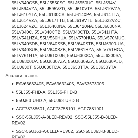
55LV340CSB, 55LJ5550SC, 55LJ5550UC, 55LJ594V,
55LJ594VZA, 55LJ595VZD, 55LJ610VTA, 55LJ610VZA,
55LJ610YTA, 55LJ6130CB, 55LJ6140PA, 55LJ614TTA,
55LJ614VZA, 55LJ617TTB, 55LJ619VTE, 55LJ622VZC,
55LJ624VZC, 55LJ6400NA, 55LJ6420NA, 55LJ6800NA,
55LV340C, 55LV340CTB, 55LV340CTD, 55LV541HTA,
55LV541HZA, 55LV560HUA, 55LV570HUA, 55LV570MUC,
55LV640SDB, 55LV640SSB, 55LV640STB, 55UJ6300-UA,
55LV640SUB, 55LV640SZB, 55LV661HZA, 55LV751HGA,
55LV761HTA, 55UJ6100JB, 55UJ6300CA, 55UJ6300SA,
55UJ6300UA, 55UJ6307ZA, 55UJ6309ZA, 55UJ630AJD,
55UJ630T, 55UJ630TDA, 55UJ630TTA, 55UJ630YTA
Аналоги планок:
EAV63632405, EAV63632406, EAV63673005
55LJ55-FHD-A, 55LJ55-FHD-B
55UJ63-UHD-A, 55UJ63-UHD-B
AGF78738601, AGF78758101, AGF7881901
SSC-55LJ55-A-8LED-REV02, SSC-55LJ55-B-8LED-
REV02
SSC-55UJ63-A-8LED-REV02, SSC-55UJ63-B-8LED-
REV02