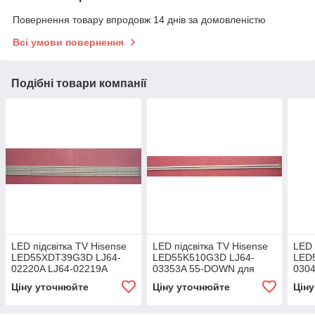
Повернення товару впродовж 14 днів за домовленістю
Всі умови повернення
Подібні товари компанії
LED підсвітка TV Hisense
LED підсвітка TV Hisense
LED 
LED55XDT39G3D LJ64-
LED55K510G3D LJ64-
LED
02220A LJ64-02219A
03353A 55-DOWN для
030
панелі LTA550HQ17
Ціну уточнюйте
Ціну уточнюйте
Цін