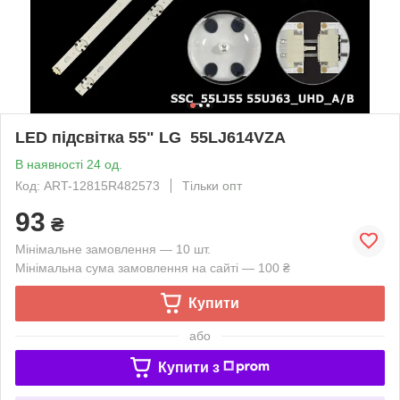
LED підсвітка 55" LG 55LJ614VZA
В наявності 24 од.
Код: ART-12815R482573
Тільки опт
93
₴
Мінімальне замовлення — 10 шт.
Мінімальна сума замовлення на сайті — 100 ₴
Купити
або
Купити з