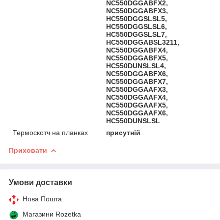
NC550DGGABFX2,
NC550DGGABFX3,
HC550DGGSLSL5,
HC550DGGSLSL6,
HC550DGGSLSL7,
HC550DGGABSL3211,
NC550DGGABFX4,
NC550DGGABFX5,
HC550DUNSLSL4,
NC550DGGABFX6,
NC550DGGABFX7,
NC550DGGAAFX3,
NC550DGGAAFX4,
NC550DGGAAFX5,
NC550DGGAAFX6,
HC550DUNSLSL
Термоскотч на планках
присутній
Приховати
Умови доставки
Нова Пошта
Магазини Rozetka