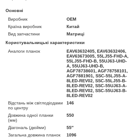
Основні
Виробник
OEM
Країна виробник
Китай
Вид запчастини
Матриці
Користувальницькі характеристики
Аналоги планок
EAV63632405, EAV63632406,
EAV63673005, 55LJ55-FHD-A,
55LJ55-FHD-B, 55UJ63-UHD-
A, 55UJ63-UHD-B,
AGF78738601, AGF78758101,
AGF7881901, SSC-55LJ55-A-
8LED-REV02, SSC-55LJ55-B-
8LED-REV02, SSC-55UJ63-A-
8LED-REV02, SSC-55UJ63-B-
8LED-REV02
Відстань між світлодіодами
146
по центру
Довжина одної планки
550
(мм)
Діагональ (дюйми)
55″
Загальна довжина планок
1096