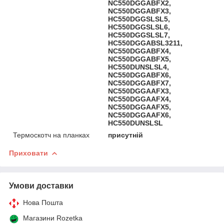
NC550DGGABFX2,
NC550DGGABFX3,
HC550DGGSLSL5,
HC550DGGSLSL6,
HC550DGGSLSL7,
HC550DGGABSL3211,
NC550DGGABFX4,
NC550DGGABFX5,
HC550DUNSLSL4,
NC550DGGABFX6,
NC550DGGABFX7,
NC550DGGAAFX3,
NC550DGGAAFX4,
NC550DGGAAFX5,
NC550DGGAAFX6,
HC550DUNSLSL
Термоскотч на планках
присутній
Приховати
Умови доставки
Нова Пошта
Магазини Rozetka