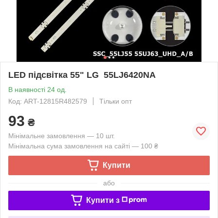
LED підсвітка 55" LG 55LJ6420NA
В наявності 24 од.
Код: ART-12815R482579
Тільки опт
93
₴
Мінімальне замовлення — 10 шт.
Мінімальна сума замовлення на сайті — 100 ₴
Купити
або
Купити з