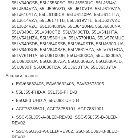
55LV340CSB, 55LJ5550SC, 55LJ5550UC, 55LJ594V,
55LJ594VZA, 55LJ595VZD, 55LJ610VTA, 55LJ610VZA,
55LJ610YTA, 55LJ6130CB, 55LJ6140PA, 55LJ614TTA,
55LJ614VZA, 55LJ617TTB, 55LJ619VTE, 55LJ622VZC,
55LJ624VZC, 55LJ6400NA, 55LJ6420NA, 55LJ6800NA,
55LV340C, 55LV340CTB, 55LV340CTD, 55LV541HTA,
55LV541HZA, 55LV560HUA, 55LV570HUA, 55LV570MUC,
55LV640SDB, 55LV640SSB, 55LV640STB, 55UJ6300-UA,
55LV640SUB, 55LV640SZB, 55LV661HZA, 55LV751HGA,
55LV761HTA, 55UJ6100JB, 55UJ6300CA, 55UJ6300SA,
55UJ6300UA, 55UJ6307ZA, 55UJ6309ZA, 55UJ630AJD,
55UJ630T, 55UJ630TDA, 55UJ630TTA, 55UJ630YTA
Аналоги планок:
EAV63632405, EAV63632406, EAV63673005
55LJ55-FHD-A, 55LJ55-FHD-B
55UJ63-UHD-A, 55UJ63-UHD-B
AGF78738601, AGF78758101, AGF7881901
SSC-55LJ55-A-8LED-REV02, SSC-55LJ55-B-8LED-
REV02
SSC-55UJ63-A-8LED-REV02, SSC-55UJ63-B-8LED-
REV02