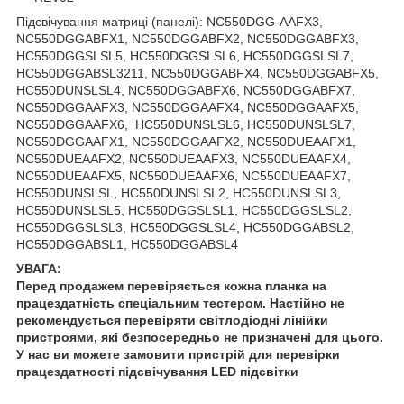
Підсвічування матриці (панелі): NC550DGG-AAFX3,
NC550DGGABFX1, NC550DGGABFX2, NC550DGGABFX3,
HC550DGGSLSL5, HC550DGGSLSL6, HC550DGGSLSL7,
HC550DGGABSL3211, NC550DGGABFX4, NC550DGGABFX5,
HC550DUNSLSL4, NC550DGGABFX6, NC550DGGABFX7,
NC550DGGAAFX3, NC550DGGAAFX4, NC550DGGAAFX5,
NC550DGGAAFX6, HC550DUNSLSL6, HC550DUNSLSL7,
NC550DGGAAFX1, NC550DGGAAFX2, NC550DUEAAFX1,
NC550DUEAAFX2, NC550DUEAAFX3, NC550DUEAAFX4,
NC550DUEAAFX5, NC550DUEAAFX6, NC550DUEAAFX7,
HC550DUNSLSL, HC550DUNSLSL2, HC550DUNSLSL3,
HC550DUNSLSL5, HC550DGGSLSL1, HC550DGGSLSL2,
HC550DGGSLSL3, HC550DGGSLSL4, HC550DGGABSL2,
HC550DGGABSL1, HC550DGGABSL4
УВАГА:
Перед продажем перевіряється кожна планка на
працездатність спеціальним тестером. Настійно не
рекомендується перевіряти світлодіодні лінійки
пристроями, які безпосередньо не призначені для цього.
У нас ви можете замовити пристрій для перевірки
працездатності підсвічування LED підсвітки