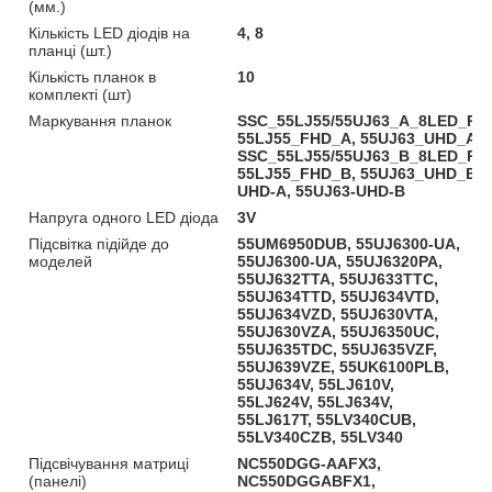
(мм.)
Кількість LED діодів на
4, 8
планці (шт.)
Кількість планок в
10
комплекті (шт)
Маркування планок
SSC_55LJ55/55UJ63_A_8LED_REV
55LJ55_FHD_A, 55UJ63_UHD_A,
SSC_55LJ55/55UJ63_B_8LED_REV
55LJ55_FHD_B, 55UJ63_UHD_B, 
UHD-A, 55UJ63-UHD-B
Напруга одного LED діода
3V
Підсвітка підійде до
55UM6950DUB, 55UJ6300-UA,
моделей
55UJ6300-UA, 55UJ6320PA,
55UJ632TTA, 55UJ633TTC,
55UJ634TTD, 55UJ634VTD,
55UJ634VZD, 55UJ630VTA,
55UJ630VZA, 55UJ6350UC,
55UJ635TDC, 55UJ635VZF,
55UJ639VZE, 55UK6100PLB,
55UJ634V, 55LJ610V,
55LJ624V, 55LJ634V,
55LJ617T, 55LV340CUB,
55LV340CZB, 55LV340
Підсвічування матриці
NC550DGG-AAFX3,
(панелі)
NC550DGGABFX1,