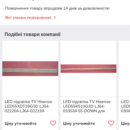
Повернення товару впродовж 14 днів за домовленістю
Всі умови повернення
Подібні товари компанії
LED підсвітка TV Hisense
LED підсвітка TV Hisense
LED 
LED55XDT39G3D LJ64-
LED55K510G3D LJ64-
LED
02220A LJ64-02219A
03353A 55-DOWN для
030
панелі LTA550HQ17
Ціну уточнюйте
Ціну уточнюйте
Цін