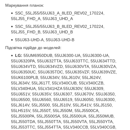
Маркування планок:
SSC_55LJ55/55UJ63_A_8LED_REV02_170224,
55LJ55_FHD_A, 55UJ63_UHD_A
SSC_55LJ55/55UJ63_B_8LED_REV02_170224,
55LJ55_FHD_B, 55UJ63_UHD_B
55UJ63-UHD-A, 55UJ63-UHD-B
Підсвітка підійде до моделей:
LG:
55UM6950DUB, 55UJ6300-UA, 55UJ6300-UA,
55UJ6320PA, 55UJ632TTA, 55UJ633TTC, 55UJ634TTD,
55UJ634VTD, 55UJ634VZD, 55UJ630VTA, 55UJ630VZA,
55UJ6350UC, 55UJ635TDC, 55UJ635VZF, 55UJ639VZE,
55UK6100PLB, 55UJ634V, 55LJ610V, 55LJ624V,
55LJ634V, 55LJ617T, 55LV340CUB, 55LV340CZB,
55LV340HUA, 55LV341HZA 55UJ630V, 55UJ6309,
55UJ651V, 55UJ635V, 55UJ6307, 55UJ670V, 55UJ6350,
55UJ6500, 55UJ6560, 55UJ6519, 55UJ6050, 55UJ6300,
55LJ614V, 55LJ5500, 55LJ510V, 55LJ541V, 55LJ5150,
55LH515V, 55LJ550T, 55LJ550M, 55LJ5500CA,
55LJ5500PA, 55LJ5500SA, 55LJ5500UA, 55LJ550MUB,
55LJ550TDA, 55LJ550TTA, 55LJ550VTA, 55LJ550YTA,
55LJ553TTC, 55LJ554TTA, 55LV340CCB, 55LV340CGB,