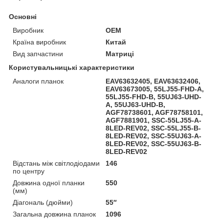
Основні
Виробник
OEM
Країна виробник
Китай
Вид запчастини
Матриці
Користувальницькі характеристики
Аналоги планок
EAV63632405, EAV63632406,
EAV63673005, 55LJ55-FHD-A,
55LJ55-FHD-B, 55UJ63-UHD-
A, 55UJ63-UHD-B,
AGF78738601, AGF78758101,
AGF7881901, SSC-55LJ55-A-
8LED-REV02, SSC-55LJ55-B-
8LED-REV02, SSC-55UJ63-A-
8LED-REV02, SSC-55UJ63-B-
8LED-REV02
Відстань між світлодіодами
146
по центру
Довжина одної планки
550
(мм)
Діагональ (дюйми)
55″
Загальна довжина планок
1096