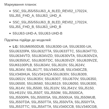
Маркування планок:
SSC_55LJ55/55UJ63_A_8LED_REV02_170224,
55LJ55_FHD_A, 55UJ63_UHD_A
SSC_55LJ55/55UJ63_B_8LED_REV02_170224,
55LJ55_FHD_B, 55UJ63_UHD_B
55UJ63-UHD-A, 55UJ63-UHD-B
Підсвітка підійде до моделей:
LG:
55UM6950DUB, 55UJ6300-UA, 55UJ6300-UA,
55UJ6320PA, 55UJ632TTA, 55UJ633TTC, 55UJ634TTD,
55UJ634VTD, 55UJ634VZD, 55UJ630VTA, 55UJ630VZA,
55UJ6350UC, 55UJ635TDC, 55UJ635VZF, 55UJ639VZE,
55UK6100PLB, 55UJ634V, 55LJ610V, 55LJ624V,
55LJ634V, 55LJ617T, 55LV340CUB, 55LV340CZB,
55LV340HUA, 55LV341HZA 55UJ630V, 55UJ6309,
55UJ651V, 55UJ635V, 55UJ6307, 55UJ670V, 55UJ6350,
55UJ6500, 55UJ6560, 55UJ6519, 55UJ6050, 55UJ6300,
55LJ614V, 55LJ5500, 55LJ510V, 55LJ541V, 55LJ5150,
55LH515V, 55LJ550T, 55LJ550M, 55LJ5500CA,
55LJ5500PA, 55LJ5500SA, 55LJ5500UA, 55LJ550MUB,
55LJ550TDA, 55LJ550TTA, 55LJ550VTA, 55LJ550YTA,
55LJ553TTC, 55LJ554TTA, 55LV340CCB, 55LV340CGB,