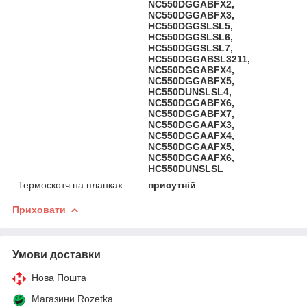
NC550DGGABFX2,
NC550DGGABFX3,
HC550DGGSLSL5,
HC550DGGSLSL6,
HC550DGGSLSL7,
HC550DGGABSL3211,
NC550DGGABFX4,
NC550DGGABFX5,
HC550DUNSLSL4,
NC550DGGABFX6,
NC550DGGABFX7,
NC550DGGAAFX3,
NC550DGGAAFX4,
NC550DGGAAFX5,
NC550DGGAAFX6,
HC550DUNSLSL
Термоскотч на планках
присутній
Приховати
Умови доставки
Нова Пошта
Магазини Rozetka