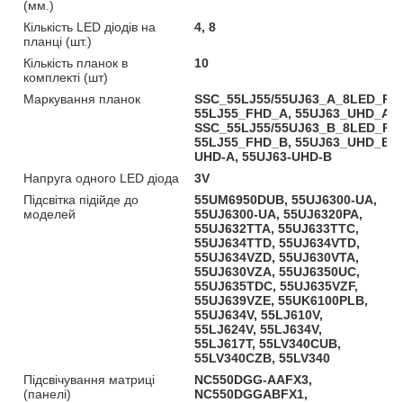
(мм.)
Кількість LED діодів на
4, 8
планці (шт.)
Кількість планок в
10
комплекті (шт)
Маркування планок
SSC_55LJ55/55UJ63_A_8LED_REV
55LJ55_FHD_A, 55UJ63_UHD_A,
SSC_55LJ55/55UJ63_B_8LED_REV
55LJ55_FHD_B, 55UJ63_UHD_B, 
UHD-A, 55UJ63-UHD-B
Напруга одного LED діода
3V
Підсвітка підійде до
55UM6950DUB, 55UJ6300-UA,
моделей
55UJ6300-UA, 55UJ6320PA,
55UJ632TTA, 55UJ633TTC,
55UJ634TTD, 55UJ634VTD,
55UJ634VZD, 55UJ630VTA,
55UJ630VZA, 55UJ6350UC,
55UJ635TDC, 55UJ635VZF,
55UJ639VZE, 55UK6100PLB,
55UJ634V, 55LJ610V,
55LJ624V, 55LJ634V,
55LJ617T, 55LV340CUB,
55LV340CZB, 55LV340
Підсвічування матриці
NC550DGG-AAFX3,
(панелі)
NC550DGGABFX1,