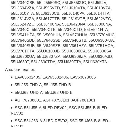
55LV340CSB, 55LJ5550SC, 55LJ5550UC, 55LJ594V,
55LJ594VZA, 55LJ595VZD, 55LJ610VTA, 55LJ610VZA,
55LJ610YTA, 55LJ6130CB, 55LJ6140PA, 55LJ614TTA,
55LJ614VZA, 55LJ617TTB, 55LJ619VTE, 55LJ622VZC,
55LJ624VZC, 55LJ6400NA, 55LJ6420NA, 55LJ6800NA,
55LV340C, 55LV340CTB, 55LV340CTD, 55LV541HTA,
55LV541HZA, 55LV560HUA, 55LV570HUA, 55LV570MUC,
55LV640SDB, 55LV640SSB, 55LV640STB, 55UJ6300-UA,
55LV640SUB, 55LV640SZB, 55LV661HZA, 55LV751HGA,
55LV761HTA, 55UJ6100JB, 55UJ6300CA, 55UJ6300SA,
55UJ6300UA, 55UJ6307ZA, 55UJ6309ZA, 55UJ630AJD,
55UJ630T, 55UJ630TDA, 55UJ630TTA, 55UJ630YTA
Аналоги планок:
EAV63632405, EAV63632406, EAV63673005
55LJ55-FHD-A, 55LJ55-FHD-B
55UJ63-UHD-A, 55UJ63-UHD-B
AGF78738601, AGF78758101, AGF7881901
SSC-55LJ55-A-8LED-REV02, SSC-55LJ55-B-8LED-
REV02
SSC-55UJ63-A-8LED-REV02, SSC-55UJ63-B-8LED-
REV02