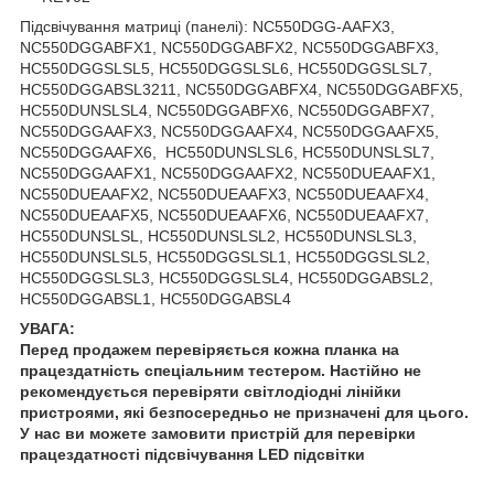
Підсвічування матриці (панелі): NC550DGG-AAFX3,
NC550DGGABFX1, NC550DGGABFX2, NC550DGGABFX3,
HC550DGGSLSL5, HC550DGGSLSL6, HC550DGGSLSL7,
HC550DGGABSL3211, NC550DGGABFX4, NC550DGGABFX5,
HC550DUNSLSL4, NC550DGGABFX6, NC550DGGABFX7,
NC550DGGAAFX3, NC550DGGAAFX4, NC550DGGAAFX5,
NC550DGGAAFX6, HC550DUNSLSL6, HC550DUNSLSL7,
NC550DGGAAFX1, NC550DGGAAFX2, NC550DUEAAFX1,
NC550DUEAAFX2, NC550DUEAAFX3, NC550DUEAAFX4,
NC550DUEAAFX5, NC550DUEAAFX6, NC550DUEAAFX7,
HC550DUNSLSL, HC550DUNSLSL2, HC550DUNSLSL3,
HC550DUNSLSL5, HC550DGGSLSL1, HC550DGGSLSL2,
HC550DGGSLSL3, HC550DGGSLSL4, HC550DGGABSL2,
HC550DGGABSL1, HC550DGGABSL4
УВАГА:
Перед продажем перевіряється кожна планка на
працездатність спеціальним тестером. Настійно не
рекомендується перевіряти світлодіодні лінійки
пристроями, які безпосередньо не призначені для цього.
У нас ви можете замовити пристрій для перевірки
працездатності підсвічування LED підсвітки