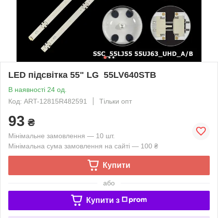
LED підсвітка 55" LG 55LV640STB
В наявності 24 од.
Код: ART-12815R482591
Тільки опт
93
₴
Мінімальне замовлення — 10 шт.
Мінімальна сума замовлення на сайті — 100 ₴
Купити
або
Купити з