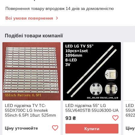
Повернення товару впродовж 14 днів за домовленістю
Всі умови повернення
Подібні товари компанії
LED підсвітка TV TC-
LED підсвітка 55" LG
LED 
55DX700C LG Innotek
55LV640STB 55UJ6300-UA
55U
55inch 6.5PI 18шт. 525mm
6922
93
₴
2шт.
Ціну уточнюйте
Цін
Купити