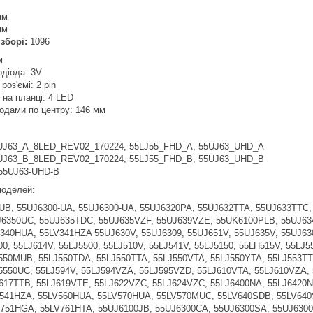
мм
мм
зборі:
1096
м
одіода: 3V
роз'ємі: 2 pin
в на планці: 4 LED
іодами по центру: 146 мм
UJ63_A_8LED_REV02_170224, 55LJ55_FHD_A, 55UJ63_UHD_A
UJ63_B_8LED_REV02_170224, 55LJ55_FHD_B, 55UJ63_UHD_B
 55UJ63-UHD-B
 моделей:
B, 55UJ6300-UA, 55UJ6300-UA, 55UJ6320PA, 55UJ632TTA, 55UJ633TTC,
6350UC, 55UJ635TDC, 55UJ635VZF, 55UJ639VZE, 55UK6100PLB, 55UJ634V
340HUA, 55LV341HZA 55UJ630V, 55UJ6309, 55UJ651V, 55UJ635V, 55UJ630
0, 55LJ614V, 55LJ5500, 55LJ510V, 55LJ541V, 55LJ5150, 55LH515V, 55LJ
550MUB, 55LJ550TDA, 55LJ550TTA, 55LJ550VTA, 55LJ550YTA, 55LJ553T
5550UC, 55LJ594V, 55LJ594VZA, 55LJ595VZD, 55LJ610VTA, 55LJ610VZA, 
617TTB, 55LJ619VTE, 55LJ622VZC, 55LJ624VZC, 55LJ6400NA, 55LJ6420N
541HZA, 55LV560HUA, 55LV570HUA, 55LV570MUC, 55LV640SDB, 55LV640
751HGA, 55LV761HTA, 55UJ6100JB, 55UJ6300CA, 55UJ6300SA, 55UJ6300