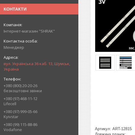
КОНТАКТИ
Інтернет-магазин "SHRAK"
Менеджер
вул. Українська 36 каб. 13, Шумськ,
Україна
+380 (800) 20-20-26
безкоштовні звінки
+380 (97) 468-11-12
Lifecell
+380 (97) 999-05-66
Kyivstar
+380 (99) 115-88-86
Артикул: ART-12815
Vodafone
Довжина планок: