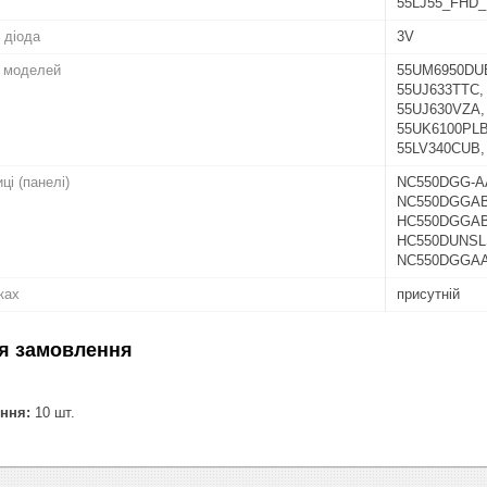
55LJ55_FHD_
 діода
3V
о моделей
55UM6950DUB
55UJ633TTC,
55UJ630VZA,
55UK6100PLB,
55LV340CUB,
ці (панелі)
NC550DGG-A
NC550DGGAB
HC550DGGAB
HC550DUNSL
NC550DGGAA
ках
присутній
я замовлення
ння:
10 шт.