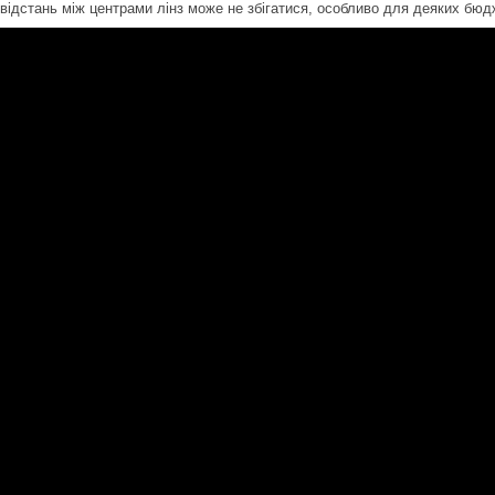
 відстань між центрами лінз може не збігатися, особливо для деяких бюд