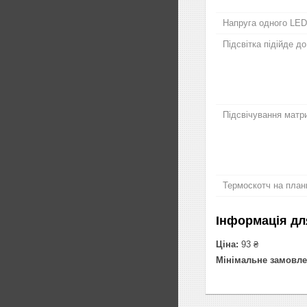
Напруга одного LED
Підсвітка підійде д
Підсвічування матри
Термоскотч на план
Інформація дл
Ціна:
93 ₴
Мінімальне замовле