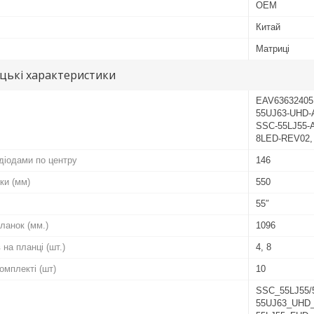
OEM
Китай
Матриці
цькі характеристики
EAV63632405,
55UJ63-UHD-
SSC-55LJ55-
8LED-REV02,
діодами по центру
146
ки (мм)
550
55″
ланок (мм.)
1096
 на планці (шт.)
4, 8
комплекті (шт)
10
SSC_55LJ55/
55UJ63_UHD_