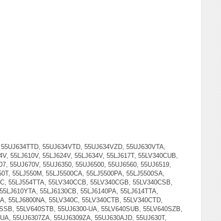
 55UJ634TTD, 55UJ634VTD, 55UJ634VZD, 55UJ630VTA,
, 55LJ610V, 55LJ624V, 55LJ634V, 55LJ617T, 55LV340CUB,
7, 55UJ670V, 55UJ6350, 55UJ6500, 55UJ6560, 55UJ6519,
550T, 55LJ550M, 55LJ5500CA, 55LJ5500PA, 55LJ5500SA,
TC, 55LJ554TTA, 55LV340CCB, 55LV340CGB, 55LV340CSB,
55LJ610YTA, 55LJ6130CB, 55LJ6140PA, 55LJ614TTA,
A, 55LJ6800NA, 55LV340C, 55LV340CTB, 55LV340CTD,
SSB, 55LV640STB, 55UJ6300-UA, 55LV640SUB, 55LV640SZB,
UA, 55UJ6307ZA, 55UJ6309ZA, 55UJ630AJD, 55UJ630T,