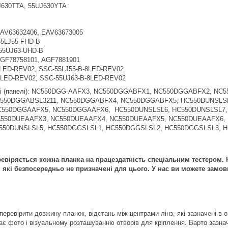
J630TTA, 55UJ630YTA
EAV63632406, EAV63673005
55LJ55-FHD-B
 55UJ63-UHD-B
AGF78758101, AGF7881901
8LED-REV02, SSC-55LJ55-B-8LED-REV02
8LED-REV02, SSC-55UJ63-B-8LED-REV02
иці (панелі): NC550DGG-AAFX3, NC550DGGABFX1, NC550DGGABFX2, N
550DGGABSL3211, NC550DGGABFX4, NC550DGGABFX5, HC550DUNSLS
C550DGGAAFX5, NC550DGGAAFX6, HC550DUNSLSL6, HC550DUNSLSL7,
550DUEAAFX3, NC550DUEAAFX4, NC550DUEAAFX5, NC550DUEAAFX6, 
550DUNSLSL5, HC550DGGSLSL1, HC550DGGSLSL2, HC550DGGSLSL3, 
віряється кожна планка на працездатність спеціальним тестером. Н
 які безпосередньо не призначені для цього. У нас ви можете замов
еревірити довжину планок, відстань між центрами лінз, які зазначені в о
ає фото і візуальному розташуванню отворів для кріплення. Варто зазнач