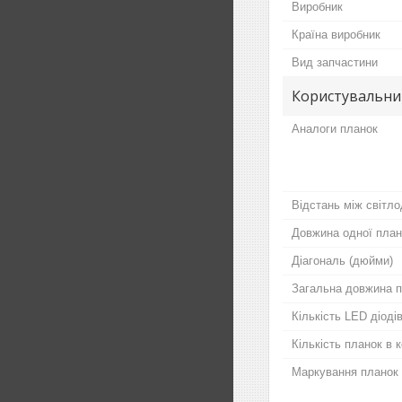
Виробник
Країна виробник
Вид запчастини
Користувальни
Аналоги планок
Відстань між світло
Довжина одної план
Діагональ (дюйми)
Загальна довжина п
Кількість LED діодів
Кількість планок в 
Маркування планок