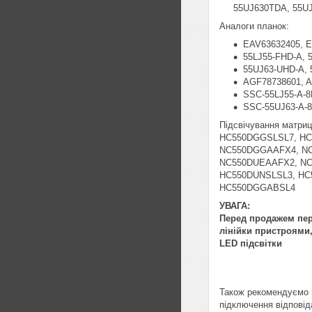
55UJ630TDA, 55U
Аналоги планок:
EAV63632405, 
55LJ55-FHD-A, 
55UJ63-UHD-A,
AGF78738601, 
SSC-55LJ55-A-
SSC-55UJ63-A-
Підсвічування матр
HC550DGGSLSL7, HC
NC550DGGAAFX4, N
NC550DUEAAFX2, NC
HC550DUNSLSL3, HC
HC550DGGABSL4
УВАГА:
Перед продажем пере
лінійки пристроями,
LED підсвітки
Також рекомендуємо п
підключення відповід