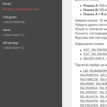
Планка A:
550 
beretta_rez@yahoo.com
Планка B:
550 
Планка A + B в 
Ширина планок: 15 м
+380979990566
Напруга одного світл
Кількість контактів на 
Кількість світлодіоді
+380974681112
Відстань між світлод
Маркування планок:
+380974681112
SSC_55LJ55/55
SSC_55LJ55/55
55UJ63-UHD-A,
Підсвітка підійде до
LG:
55UM6950DU
55UJ630VZA, 55UJ
55LV340CZB, 55LV
55UJ6050, 55UJ630
55LJ5500UA, 55LJ
55LJ5550SC, 55LJ
55LJ614VZA, 55LJ
55LV541HTA, 55LV
55LV661HZA, 55LV