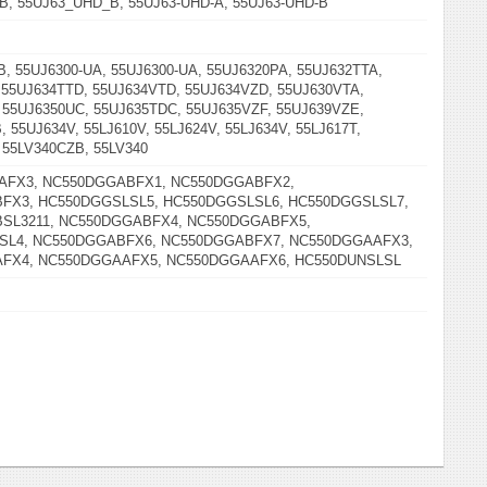
B, 55UJ63_UHD_B, 55UJ63-UHD-A, 55UJ63-UHD-B
, 55UJ6300-UA, 55UJ6300-UA, 55UJ6320PA, 55UJ632TTA,
 55UJ634TTD, 55UJ634VTD, 55UJ634VZD, 55UJ630VTA,
 55UJ6350UC, 55UJ635TDC, 55UJ635VZF, 55UJ639VZE,
 55UJ634V, 55LJ610V, 55LJ624V, 55LJ634V, 55LJ617T,
 55LV340CZB, 55LV340
AFX3, NC550DGGABFX1, NC550DGGABFX2,
FX3, HC550DGGSLSL5, HC550DGGSLSL6, HC550DGGSLSL7,
SL3211, NC550DGGABFX4, NC550DGGABFX5,
SL4, NC550DGGABFX6, NC550DGGABFX7, NC550DGGAAFX3,
FX4, NC550DGGAAFX5, NC550DGGAAFX6, HC550DUNSLSL