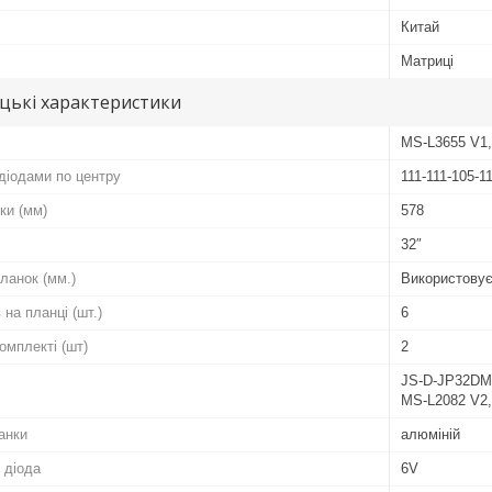
Китай
Матриці
цькі характеристики
MS-L3655 V1,
діодами по центру
111-111-105-1
ки (мм)
578
32″
ланок (мм.)
Використовує
 на планці (шт.)
6
комплекті (шт)
2
JS-D-JP32DM-
MS-L2082 V2,
анки
алюміній
 діода
6V