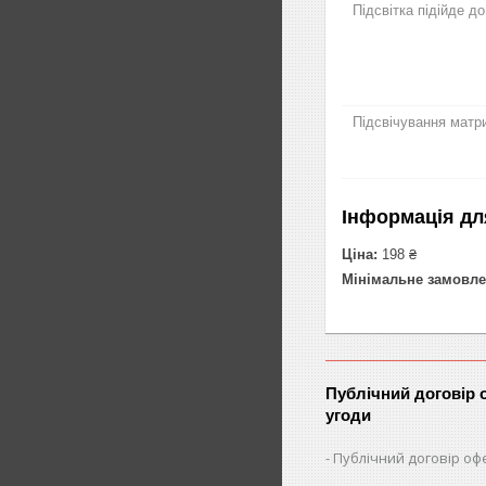
Підсвітка підійде д
Підсвічування матри
Інформація дл
Ціна:
198 ₴
Мінімальне замовле
Публічний договір 
угоди
Публічний договір оф