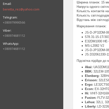
Ширина планок: 15 м
Напруга одного світл
beretta_rez@yahoo.com
Кількість контактів на 
Кількість світлодіоді
Відстань між світлоді
+380979990566
Маркування планок:
JS-D-JP32DM-06
+380974681112
578.31-15-1T/30
E32DM1000 HE-
MS-L2082 V2
+380974681112
JS-D-JP32DM-06
JS.D32061330-
Підсвітка підійде до
Akai:
UA32DM11
BBK:
32LEM-105
Elenberg:
32BH
Erisson:
32LES
Ergo:
LE32CT50
Econ:
EX-32HT0
Hi:
VHIT-32H16
Fusion:
FLTV-32
Lehua:
32L1, 32
Liberty:
LD-3226