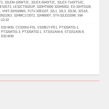
2, 32LEM-1059/T2C, 32LEX-5043/T2C, 32LEX-7143/TS2C,
LES81T2, LE32CT5020JP, 32DHT5000 32DH5502, EX-32HT011B,
 VHIT-32H169MS, FLTV-32B110T, 32L1, 32L3, 32L56, 32S1A,
32N2100J, 32HMC1720T2, 32H9000T, STV-32LED20W, SW-
 LD-32
 D32-M30, CV320H1-F01, V320BJ7-PE1, PT320AT01-1,
 PT320AT01-3, PT320AT02-1, ST3151A04-8, ST3151A05-8,
, D32-M30