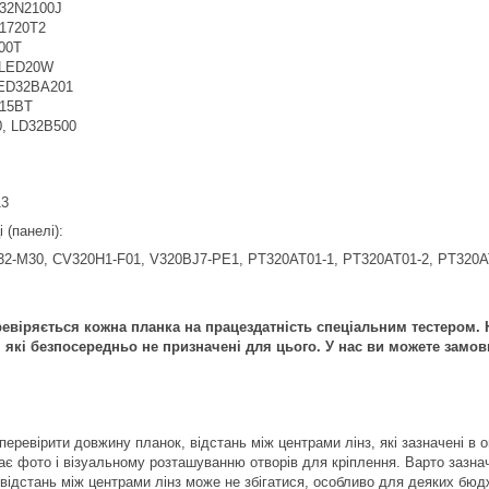
32N2100J
1720T2
00T
LED20W
ED32BA201
15BT
, LD32B500
13
 (панелі):
32-M30, CV320H1-F01, V320BJ7-PE1, PT320AT01-1, PT320AT01-2, PT320A
віряється кожна планка на працездатність спеціальним тестером. Н
 які безпосередньо не призначені для цього. У нас ви можете замов
еревірити довжину планок, відстань між центрами лінз, які зазначені в о
ає фото і візуальному розташуванню отворів для кріплення. Варто зазнач
 відстань між центрами лінз може не збігатися, особливо для деяких бюд