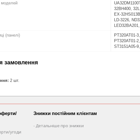
о моделей
UA32DM1100T
32BH400, 32
EX-32HS013B,
LD-3226, ND
LED32BA201,
ці (панелі)
PT320AT01-3,
PT320AT01-2,
ST3151A05-9
я замовлення
ння:
2 шт.
оферти/
Знижки постійним клієнтам
Детальніше про знижки
ерти/угоди