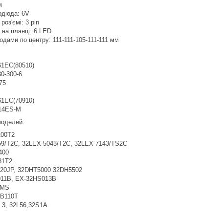
м
одіода: 6V
роз'ємі: 3 pin
в на планці: 6 LED
одами по центру: 111-111-105-111-111 мм
1EC(80510)
30-300-6
75
1EC(70910)
114ES-M
 моделей:
00T2
9/T2C, 32LEX-5043/T2C, 32LEX-7143/TS2C
400
81T2
20JP, 32DHT5000 32DH5502
11B, EX-32HS013B
9MS
B110T
L3, 32L56,32S1A