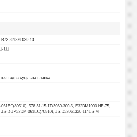
 R72-32D04-029-13
11-111
ться одна суцільна планка
061EC(80510), 578.31-15-1T/3030-300-6, E32DM1000 HE-75,
 JS-D-JP32DM-061EC(70910), JS.D32061330-114ES-M