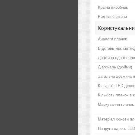
Країна виробник
Вид запчастини
Користувальни
Аналоги планок
Відстань між світло
Довжина одної план
Діагональ (дюйми)
Загальна довжина п
Кількість LED діодів
Кількість планок в 
Маркування планок
Матеріал основи пл
Напруга одного LED