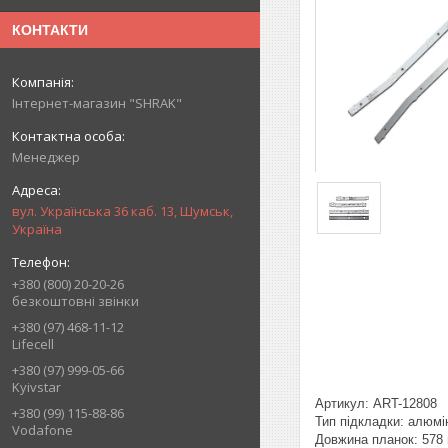
КОНТАКТИ
Інтернет-магазин "SHRAK"
Менеджер
вул. Українська 36 каб. 13, Шумськ,
Україна
+380 (800) 20-20-26
безкоштовні звінки
+380 (97) 468-11-12
Lifecell
+380 (97) 999-05-66
Kyivstar
Артикул: ART-12808
+380 (99) 115-88-86
Тип підкладки: алюмі
Vodafone
Довжина планок: 578