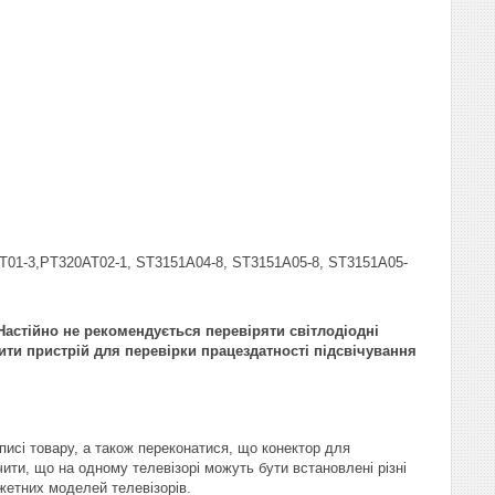
T01-3,PT320AT02-1, ST3151A04-8, ST3151A05-8, ST3151A05-
астійно не рекомендується перевіряти світлодіодні
ити пристрій для перевірки працездатності підсвічування
писі товару, а також переконатися, що конектор для
ити, що на одному телевізорі можуть бути встановлені різні
жетних моделей телевізорів.