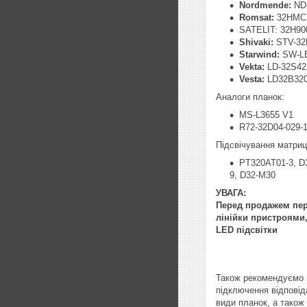
Nordmende:
ND
Romsat:
32HMC
SATELIT: 32H90
Shivaki:
STV-32
Starwind:
SW-L
Vekta:
LD-32S42
Vesta:
LD32B320
Аналоги планок:
MS-L3655 V1
R72-32D04-029-
Підсвічування матриці
PT320AT01-3, D
9, D32-M30
УВАГА:
Перед продажем пере
лінійки пристроями,
LED підсвітки
Також рекомендуємо п
підключення відповід
види планок, а також