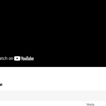
и
Vesta