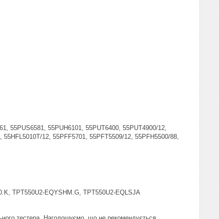
61, 55PUS6581, 55PUH6101, 55PUT6400, 55PUT4900/12,
, 55HFL5010T/12, 55PFF5701, 55PFT5509/12, 55PFH5500/88,
BN0.K, TPT550U2-EQYSHM.G, TPT550U2-EQLSJA
ьного тестера. Наголошуємо, що не рекомендується