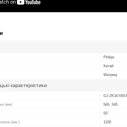
и
Philips
Китай
Матриці
цькі характеристики
GJ-2K16-550-
ки (мм)
565, 545
55″
ланок (мм.)
1100