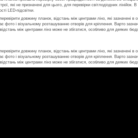
рої, які не призначені для цього, для перевірки світлодіодних лінійок. 
сті LED-підсвітки.
еревірити довжину планок, відстань між центрами лінз, які зазначені в о
ає фото і візуальному розташуванню отворів для кріплення. Варто зазнач
 відстань між центрами лінз може не збігатися, особливо для деяких бюд
еревірити довжину планок, відстань між центрами лінз, які зазначені в о
ає фото і візуальному розташуванню отворів для кріплення. Варто зазнач
 відстань між центрами лінз може не збігатися, особливо для деяких бюд