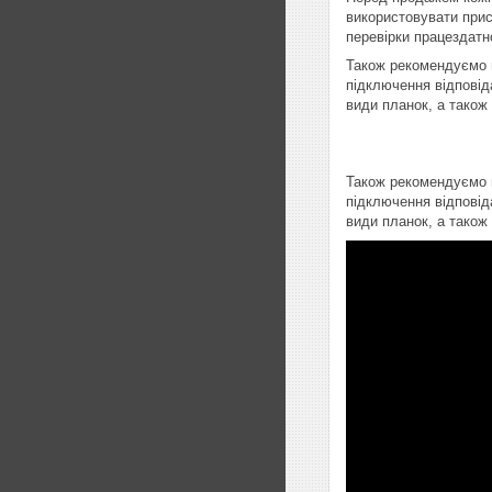
використовувати прист
перевірки працездатно
Також рекомендуємо п
підключення відповід
види планок, а також
Також рекомендуємо п
підключення відповід
види планок, а також