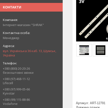
КОНТАКТИ
Інтернет-магазин "SHRAK"
Менеджер
вул. Українська 36 каб. 13, Шумськ,
Україна
+380 (800) 20-20-26
безкоштовні звінки
+380 (97) 468-11-12
Lifecell
+380 (97) 999-05-66
Kyivstar
+380 (99) 115-88-86
Артикул: ART-12791
Vodafone
Довжина планок