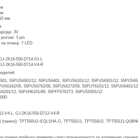
мм
мм
10 мм
м
одіода: 3V
роз'ємі: 3 pin
в на планці: 7 LED
GJ-2K16-550-D714-S1-L
GJ-2K16-550-D714-V4-R
 моделей:
01, 55PUS6501/12, 55PUS6401, 55PUS6101/12, 55PUS6551/12, 55PUS65
PUS6162/05, 55PUS6762/05, 55PUS6272/05, 55PUT6101/12, 55PUS6401/12
6201/12, 55PUH6101/88, 55PFF5701T3, 55PUS6501/12
00D
12-V4-L, GJ-2K16-550-D712-V4-R
иці (панелі): TPT550U2–EQLSHA.G, TPT550J1, TPT550U2, TPT550J1-QU
а планка пройшла перевірку своєї працездатності за допомогою спеціал