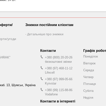
оферти/
Знижки постійним клієнтам
Детальніше про знижки
ерти/угоди
Графік робо
Понеділок
"SHRAK"
+380 (800) 20-20-26
безкоштовні звінки
Вівторок
+380 (97) 468-11-12
Середа
Lifecell
Четвер
+380 (97) 999-05-66
Kyivstar
Пʼятниця
 каб. 13, Шумськ, Україна
+380 (99) 115-88-86
Субота
Vodafone
Неділя