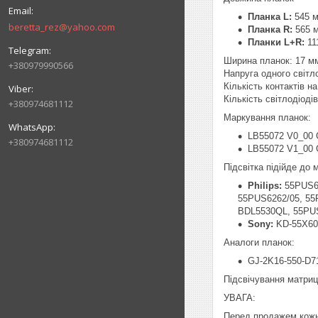
Планка L:
545 
beretta_rez@yahoo.com
Планка R:
565 
Планки L+R:
11
Ширина планок: 17 м
+380979990566
Напруга одного світл
Кількість контактів на 
Кількість світлодіоді
+380974681112
Маркування планок:
LB55072 V0_00 
+380974681112
LB55072 V1_00 
Підсвітка підійде до
Philips:
55PUS65
55PUS6262/05, 55
BDL5530QL, 55PUS
Sony:
KD-55X60
Аналоги планок:
GJ-2K16-550-D7
Підсвічування матр
УВАГА:
Перед продажем кожн