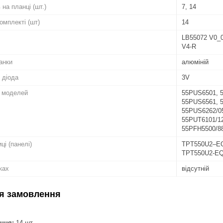
 на планці (шт.)
7, 14
комплекті (шт)
14
LB55072 V0_0
V4-R
анки
алюміній
 діода
3V
о моделей
55PUS6501, 5
55PUS6561, 
55PUS6262/05
55PUT6101/12
55PFH5500/8
ці (панелі)
TPT550U2–EQ
TPT550U2-E
ках
відсутній
я замовлення
ння:
14 шт.