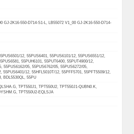
0 GJ-2K16-550-D714-S1-L, LB55072 V1_00 GJ-2K16-550-D714-
5PUS6501/12, 55PUS6401, 55PUS6101/12, 55PUS6551/12,
55PUS6581, 55PUH6101, 55PUT6400, 55PUT4900/12,
, 55PUS6162/05, 55PUS6762/05, 55PUS6272/05,
, 55PUS6401/12, 55HFL5010T/12, 55PFF5701, 55PFT5509/12,
8, BDL5530QL, 55PU
LSHA.G, TPT550J1, TPT550U2, TPT550J1-QUBN0.K,
QYSHM.G, TPT550U2-EQLSJA