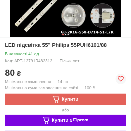
LED підсвітка 55" Philips 55PUH6101/88
В наявності 41 од.
Код: ART-12791R482312
Тільки опт
80
₴
Мінімальне замовлення — 14 шт.
Мінімальна сума замовлення на сайті — 100 ₴
Купити
або
Купити з