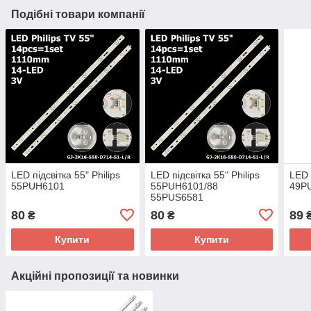
Подібні товари компанії
LED підсвітка 55" Philips
LED підсвітка 55" Philips
LED 
55PUH6101
55PUH6101/88
49P
55PUS6581
80
80
89
₴
₴
Купити
Купити
Акційні пропозиції та новинки