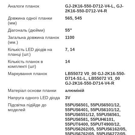
Аналоги планок
GJ-2K16-550-D712-V4-L, GJ-
2K16-550-D712-V4-R
Довжина одної планки
565, 545
(мм)
Діагональ (дюйми)
55″
Загальна довжина планок
1100
(мм.)
Кількість LED діодів на
7, 14
планці (шт.)
Кількість планок в
14
комплекті (шт)
Маркування планок
LB55072 V0_00 GJ-2K16-550-
D714-S1-L, LB55072 V1_00
GJ-2K16-550-D714-V4-R
Матеріал основи планки
алюміній
Напруга одного LED діода
3V
Підсвітка підійде до
55PUS6501, 55PUS6501/12,
моделей
55PUS6401, 55PUS6101/12,
55PUS6551/12, 55PUS6561,
55PUS6581, 55PUH6101,
55PUT6400, 55PUT4900/12,
55PUS6262/05, 55PUS6162/05,
55PUS6762/05, 55PUS6272/05,