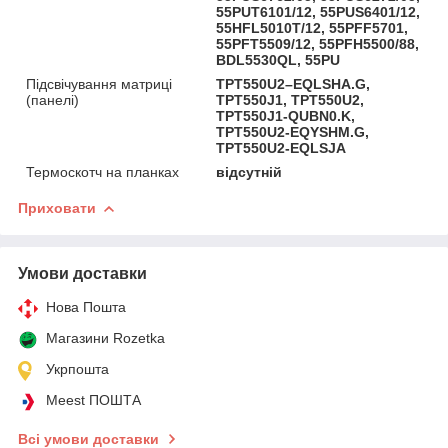
55PUT6101/12, 55PUS6401/12,
55HFL5010T/12, 55PFF5701,
55PFT5509/12, 55PFH5500/88,
BDL5530QL, 55PU
Підсвічування матриці
TPT550U2–EQLSHA.G,
(панелі)
TPT550J1, TPT550U2,
TPT550J1-QUBN0.K,
TPT550U2-EQYSHM.G,
TPT550U2-EQLSJA
Термоскотч на планках
відсутній
Приховати
Умови доставки
Нова Пошта
Магазини Rozetka
Укрпошта
Meest ПОШТА
Всі умови доставки