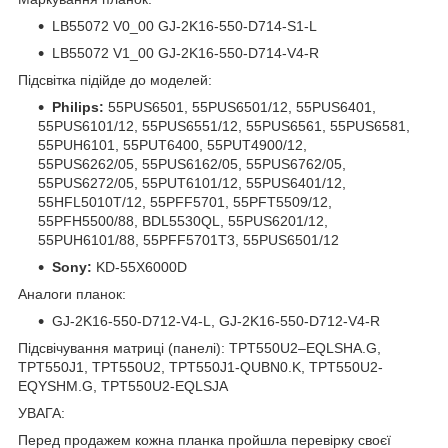
LB55072 V0_00 GJ-2K16-550-D714-S1-L
LB55072 V1_00 GJ-2K16-550-D714-V4-R
Підсвітка підійде до моделей:
Philips:
55PUS6501, 55PUS6501/12, 55PUS6401,
55PUS6101/12, 55PUS6551/12, 55PUS6561, 55PUS6581,
55PUH6101, 55PUT6400, 55PUT4900/12,
55PUS6262/05, 55PUS6162/05, 55PUS6762/05,
55PUS6272/05, 55PUT6101/12, 55PUS6401/12,
55HFL5010T/12, 55PFF5701, 55PFT5509/12,
55PFH5500/88, BDL5530QL, 55PUS6201/12,
55PUH6101/88, 55PFF5701T3, 55PUS6501/12
Sony:
KD-55X6000D
Аналоги планок:
GJ-2K16-550-D712-V4-L, GJ-2K16-550-D712-V4-R
Підсвічування матриці (панелі): TPT550U2–EQLSHA.G,
TPT550J1, TPT550U2, TPT550J1-QUBN0.K, TPT550U2-
EQYSHM.G, TPT550U2-EQLSJA
УВАГА:
Перед продажем кожна планка пройшла перевірку своєї