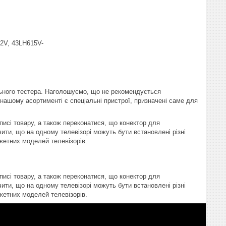
2V, 43LH615V-
ьного тестера. Наголошуємо, що не рекомендується
В нашому асортименті є спеціальні пристрої, призначені саме для
писі товару, а також переконатися, що конектор для
ити, що на одному телевізорі можуть бути встановлені різні
жетних моделей телевізорів.
писі товару, а також переконатися, що конектор для
ити, що на одному телевізорі можуть бути встановлені різні
жетних моделей телевізорів.