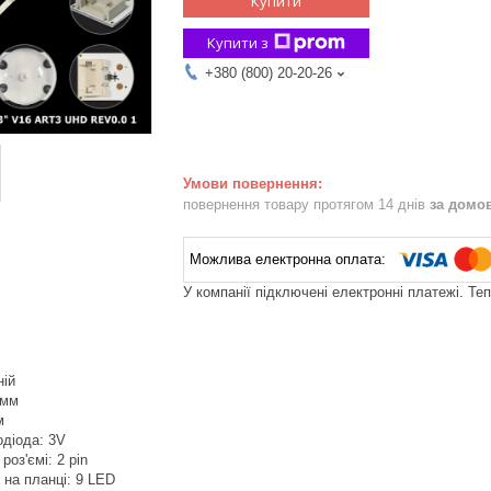
Купити
Купити з
+380 (800) 20-20-26
повернення товару протягом 14 днів
за домо
У компанії підключені електронні платежі. Те
ній
 мм
м
одіода: 3V
роз'ємі: 2 pin
в на планці: 9 LED