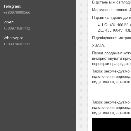
Відстань між світлод
Маркування планок: 
+380979990566
Підсвітка підійде до
LG:
43UH661V, 
+380974681112
ZE, 43LH604V, 43
Підсвічування матри
+380974681112
УВАГА:
Перед продажем кожн
використовувати прист
перевірки працездатно
Також рекомендуємо п
підключення відповід
види планок, а також
Також рекомендуємо п
підключення відповід
види планок, а також