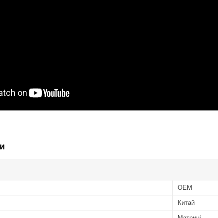
и
OEM
Китай
Матриці