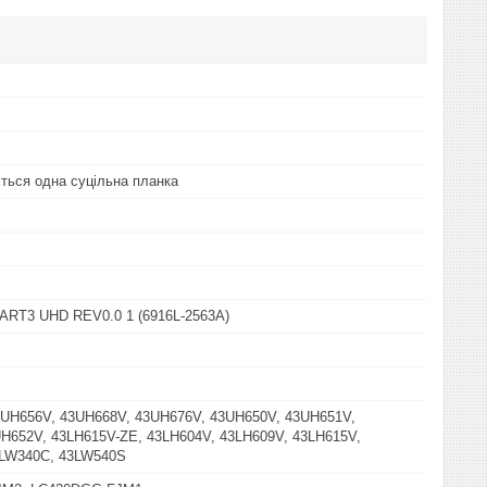
ться одна суцільна планка
 ART3 UHD REV0.0 1 (6916L-2563A)
3UH656V, 43UH668V, 43UH676V, 43UH650V, 43UH651V,
H652V, 43LH615V-ZE, 43LH604V, 43LH609V, 43LH615V,
3LW340C, 43LW540S