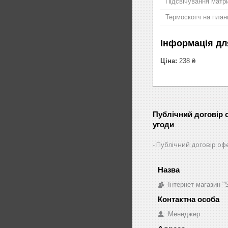
Підсвічування матри
Термоскотч на план
Інформація дл
Ціна:
238 ₴
Публічний договір 
угоди
Публічний договір оф
Інтернет-магазин 
Менеджер