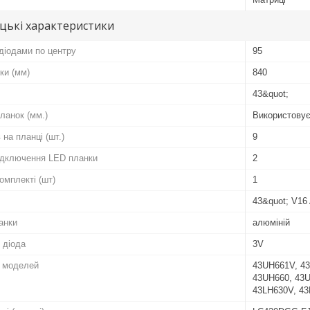
цькі характеристики
діодами по центру
95
ки (мм)
840
43&quot;
ланок (мм.)
Використовує
 на планці (шт.)
9
підключення LED планки
2
комплекті (шт)
1
43&quot; V16
анки
алюміній
 діода
3V
о моделей
43UH661V, 4
43UH660, 43U
43LH630V, 4