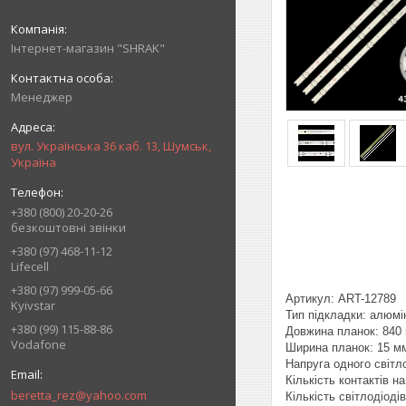
Інтернет-магазин "SHRAK"
Менеджер
вул. Українська 36 каб. 13, Шумськ,
Україна
+380 (800) 20-20-26
безкоштовні звінки
+380 (97) 468-11-12
Lifecell
+380 (97) 999-05-66
Артикул: ART-12789
Kyivstar
Тип підкладки: алюмі
+380 (99) 115-88-86
Довжина планок: 840
Vodafone
Ширина планок: 15 м
Напруга одного світл
Кількість контактів на 
beretta_rez@yahoo.com
Кількість світлодіоді