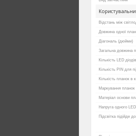
Користувальни
Відстань між світло
Довжина одної план
Діагональ (дюйми)
Загальна довжина п
Кількість LED діодів
Кількість PIN для 
Кількість планок в 
Маркування планок
Матеріал основи пл
Напруга одного LED
Підсвітка підійде д