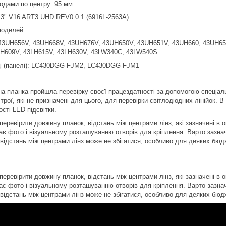
іодами по центру: 95 мм
43" V16 ART3 UHD REV0.0 1 (6916L-2563A)
 моделей:
43UH656V, 43UH668V, 43UH676V, 43UH650V, 43UH651V, 43UH660, 43UH65
LH609V, 43LH615V, 43LH630V, 43LW340C, 43LW540S
ці (панелі): LC430DGG-FJM2, LC430DGG-FJM1
а планка пройшла перевірку своєї працездатності за допомогою спеціал
рої, які не призначені для цього, для перевірки світлодіодних лінійок. 
сті LED-підсвітки.
еревірити довжину планок, відстань між центрами лінз, які зазначені в о
ає фото і візуальному розташуванню отворів для кріплення. Варто зазнач
 відстань між центрами лінз може не збігатися, особливо для деяких бюд
еревірити довжину планок, відстань між центрами лінз, які зазначені в о
ає фото і візуальному розташуванню отворів для кріплення. Варто зазнач
 відстань між центрами лінз може не збігатися, особливо для деяких бюд