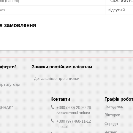
ці (панелі)
LC430DGG-F
ках
відсутній
я замовлення
оферти/
Знижки постійним клієнтам
Детальніше про знижки
ерти/угоди
Графік робо
Понеділок
"SHRAK"
+380 (800) 20-20-26
безкоштовні звінки
Вівторок
+380 (97) 468-11-12
Середа
Lifecell
Четвер