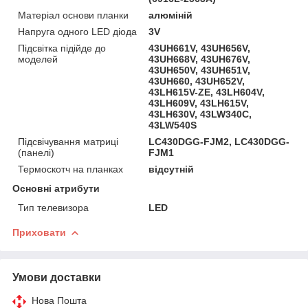
Матеріал основи планки
алюміній
Напруга одного LED діода
3V
Підсвітка підійде до
43UH661V, 43UH656V,
моделей
43UH668V, 43UH676V,
43UH650V, 43UH651V,
43UH660, 43UH652V,
43LH615V-ZE, 43LH604V,
43LH609V, 43LH615V,
43LH630V, 43LW340C,
43LW540S
Підсвічування матриці
LC430DGG-FJM2, LC430DGG-
(панелі)
FJM1
Термоскотч на планках
відсутній
Основні атрибути
Тип телевизора
LED
Приховати
Умови доставки
Нова Пошта