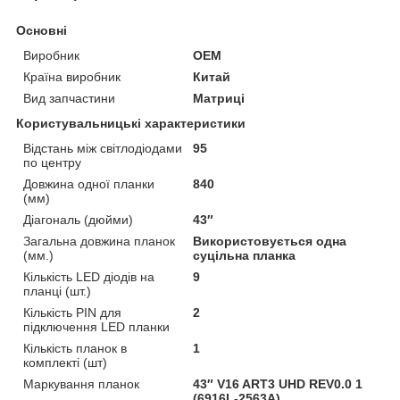
Основні
Виробник
OEM
Країна виробник
Китай
Вид запчастини
Матриці
Користувальницькі характеристики
Відстань між світлодіодами
95
по центру
Довжина одної планки
840
(мм)
Діагональ (дюйми)
43″
Загальна довжина планок
Використовується одна
(мм.)
суцільна планка
Кількість LED діодів на
9
планці (шт.)
Кількість PIN для
2
підключення LED планки
Кількість планок в
1
комплекті (шт)
Маркування планок
43″ V16 ART3 UHD REV0.0 1
(6916L-2563A)