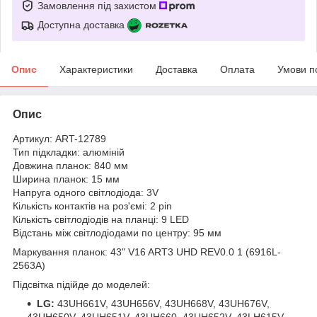
Замовлення під захистом
Доступна доставка
Опис
Характеристики
Доставка
Оплата
Умови п
Опис
Артикул: ART-12789
Тип підкладки: алюміній
Довжина планок: 840 мм
Ширина планок: 15 мм
Напруга одного світлодіода: 3V
Кількість контактів на роз'ємі: 2 pin
Кількість світлодіодів на планці: 9 LED
Відстань між світлодіодами по центру: 95 мм
Маркування планок: 43" V16 ART3 UHD REV0.0 1 (6916L-
2563A)
Підсвітка підійде до моделей:
LG:
43UH661V, 43UH656V, 43UH668V, 43UH676V,
43UH650V, 43UH651V, 43UH660, 43UH652V, 43LH615V-