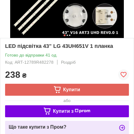
LED підсвітка 43" LG 43UH651V 1 планка
Готово до відправки 41 од.
Код: ART-12789R482278
Роздріб
238
₴
Купити
або
Купити з
Що таке купити з Пром?