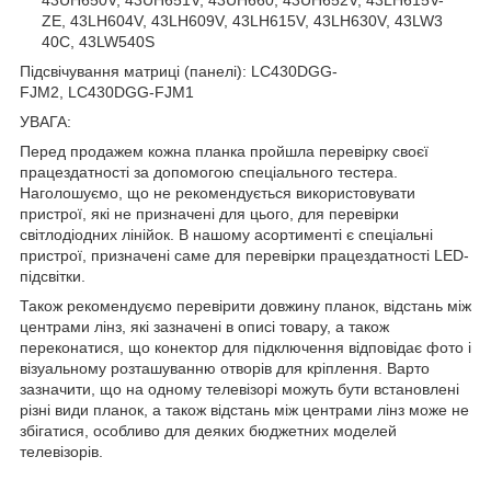
ZE, 43LH604V, 43LH609V, 43LH615V, 43LH630V, 43LW3
40C, 43LW540S
Підсвічування матриці (панелі): LC430DGG-
FJM2, LC430DGG-FJM1
УВАГА:
Перед продажем кожна планка пройшла перевірку своєї
працездатності за допомогою спеціального тестера.
Наголошуємо, що не рекомендується використовувати
пристрої, які не призначені для цього, для перевірки
світлодіодних лінійок. В нашому асортименті є спеціальні
пристрої, призначені саме для перевірки працездатності LED-
підсвітки.
Також рекомендуємо перевірити довжину планок, відстань між
центрами лінз, які зазначені в описі товару, а також
переконатися, що конектор для підключення відповідає фото і
візуальному розташуванню отворів для кріплення. Варто
зазначити, що на одному телевізорі можуть бути встановлені
різні види планок, а також відстань між центрами лінз може не
збігатися, особливо для деяких бюджетних моделей
телевізорів.