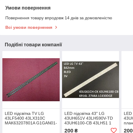
Умови повернення
Повернення товару впродовж 14 днів за домовленістю
Всі умови повернення
Подібні товари компанії
LED підсвітка TV LG
LED підсвітка 43" LG
LED 
43LF5400 43LX310C
43UH651V 43LH590V-TD
43U
MAK63207801A G1GAN01-
43UH6100-CB 43LH51 1
план
0793A G1GAN01-0794A
планка
200
200
₴