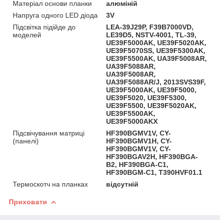
Матеріал основи планки
алюміній
Напруга одного LED діода
3V
Підсвітка підійде до
LEA-39J29P, F39B7000VD,
моделей
LE39D5, NSTV-4001, TL-39,
UE39F5000AK, UE39F5020AK,
UE39F5070SS, UE39F5300AK,
UE39F5500AK, UA39F5008AR,
UA39F5088AR,
UA39F5008AR,
UA39F5088AR/J, 2013SVS39F,
UE39F5000AK, UE39F5000,
UE39F5020, UE39F5300,
UE39F5500, UE39F5020AK,
UE39F5500AK,
UE39F5000AKX
Підсвічування матриці
HF390BGMV1V, CY-
(панелі)
HF390BGMV1H, CY-
HF390BGMV1V, CY-
HF390BGAV2H, HF390BGA-
B2, HF390BGA-C1,
HF390BGM-C1, T390HVF01.1
Термоскотч на планках
відсутній
Приховати