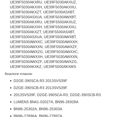
UE39F5030AKXRU, UE39F5030AKXUZ,
UE39F5030AKXXH, UE39F5030AKXXU,
UE39F5030AKXZT, UE39F5030ASXBT,
UE39F5030ASXUA, UE39F5030AWXBT,
UE39F5500AKXRU, UE39F5500AKXUZ,
UE39F5500AKXXH, UE39F5500AKXXU,
UE39F5500AKXZT, UE39F5500ASXBT,
UE39F5500ASXUA, UE39F5500AWXBT,
UE39F5500AWXXC, UE39F5500AWXXH,
UE39F5500AWXXN, UE39F5500AWXZF,
UE39F5500AWXZG, UE39F5030AWXXC,
UE39F5030AWXXH, UE39F5030AWXXN,
UE39F5030AWXZF, UE39F5030AWXZG,
UE39F5500AKXKZ, UE39F5500AKXMS
Аналоги планок:
D2GE-390SCA-R3 2013SVS39F
D2GE-390SCB-R3 2013SVS39F
2013SVS39F, D2GE-390SCA-R3, D2GE-390SCB-R3
LUMENS BN41-02027A, BN96-26928A
BN96-25302A, BN96-25303A
BN96-27896A, BN96-27897A