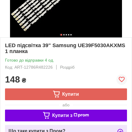
LED підсвітка 39" Samsung UE39F5030AKXMS
1 планка
Готово до відправки 4 од.
Код: ART-12786R482226
Роздріб
148
₴
Купити
або
Купити з
Що таке купити з Пром?