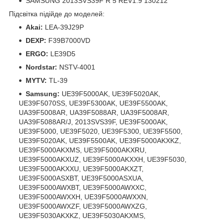
SAMSUNG 2013SVS39F R 5 REV1.9 130212
Підсвітка підійде до моделей:
Akai:
LEA-39J29P
DEXP:
F39B7000VD
ERGO:
LE39D5
Nordstar:
NSTV-4001
MYTV:
TL-39
Samsung:
UE39F5000AK, UE39F5020AK,
UE39F5070SS, UE39F5300AK, UE39F5500AK,
UA39F5008AR, UA39F5088AR, UA39F5008AR,
UA39F5088AR/J, 2013SVS39F, UE39F5000AK,
UE39F5000, UE39F5020, UE39F5300, UE39F5500,
UE39F5020AK, UE39F5500AK, UE39F5000AKXKZ,
UE39F5000AKXMS, UE39F5000AKXRU,
UE39F5000AKXUZ, UE39F5000AKXXH, UE39F5030,
UE39F5000AKXXU, UE39F5000AKXZT,
UE39F5000ASXBT, UE39F5000ASXUA,
UE39F5000AWXBT, UE39F5000AWXXC,
UE39F5000AWXXH, UE39F5000AWXXN,
UE39F5000AWXZF, UE39F5000AWXZG,
UE39F5030AKXKZ, UE39F5030AKXMS,