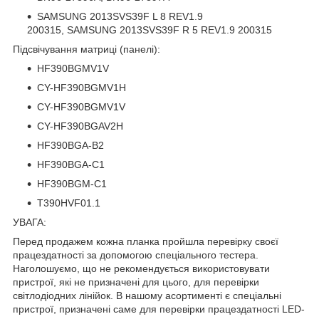
SAMSUNG 2013SVS39F L 8 REV1.9
200315, SAMSUNG 2013SVS39F R 5 REV1.9 200315
Підсвічування матриці (панелі):
HF390BGMV1V
CY-HF390BGMV1H
CY-HF390BGMV1V
CY-HF390BGAV2H
HF390BGA-B2
HF390BGA-C1
HF390BGM-C1
T390HVF01.1
УВАГА:
Перед продажем кожна планка пройшла перевірку своєї
працездатності за допомогою спеціального тестера.
Наголошуємо, що не рекомендується використовувати
пристрої, які не призначені для цього, для перевірки
світлодіодних лінійок. В нашому асортименті є спеціальні
пристрої, призначені саме для перевірки працездатності LED-