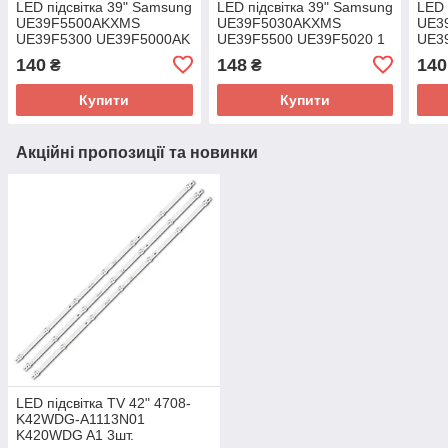
LED підсвітка 39" Samsung
LED підсвітка 39" Samsung
LED 
UE39F5500AKXMS
UE39F5030AKXMS
UE3
UE39F5300 UE39F5000AK
UE39F5500 UE39F5020 1
UE39
UA39F5088AR/J 1 планка
планка
140
148
140
₴
₴
Купити
Купити
Акційні пропозиції та новинки
LED підсвітка TV 42" 4708-
K42WDG-A1113N01
K420WDG A1 3шт.