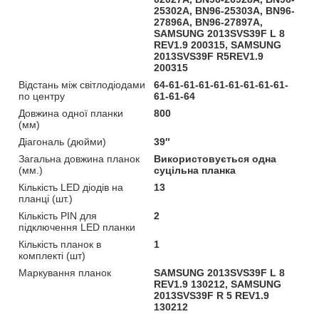
25302A, BN96-25303A, BN96-
27896A, BN96-27897A,
SAMSUNG 2013SVS39F L 8
REV1.9 200315, SAMSUNG
2013SVS39F R5REV1.9
200315
Відстань між світлодіодами
64-61-61-61-61-61-61-61-61-
по центру
61-61-64
Довжина одної планки
800
(мм)
Діагональ (дюйми)
39″
Загальна довжина планок
Використовується одна
(мм.)
суцільна планка
Кількість LED діодів на
13
планці (шт.)
Кількість PIN для
2
підключення LED планки
Кількість планок в
1
комплекті (шт)
Маркування планок
SAMSUNG 2013SVS39F L 8
REV1.9 130212, SAMSUNG
2013SVS39F R 5 REV1.9
130212