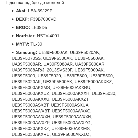
Підсвітка підійде до моделей:
Akai:
LEA-39J29P
DEXP:
F39B7000VD
ERGO:
LE39D5
Nordstar:
NSTV-4001
MYTV:
TL-39
Samsung:
UE39F5000AK, UE39F5020AK,
UE39F5070SS, UE39F5300AK, UE39F5500AK,
UA39F5008AR, UA39F5088AR, UA39F5008AR,
UA39F5088AR/J, 2013SVS39F, UE39F5000AK,
UE39F5000, UE39F5020, UE39F5300, UE39F5500,
UE39F5020AK, UE39F5500AK, UE39F5000AKXKZ,
UE39F5000AKXMS, UE39F5000AKXRU,
UE39F5000AKXUZ, UE39F5000AKXXH, UE39F5030,
UE39F5000AKXXU, UE39F5000AKXZT,
UE39F5000ASXBT, UE39F5000ASXUA,
UE39F5000AWXBT, UE39F5000AWXXC,
UE39F5000AWXXH, UE39F5000AWXXN,
UE39F5000AWXZF, UE39F5000AWXZG,
UE39F5030AKXKZ, UE39F5030AKXMS,
UE39F5030AKXRU, UE39F5030AKXUZ,