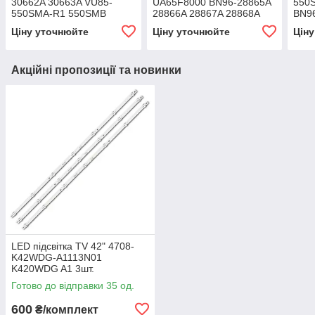
30662A 30663A VU85-
UA65F8000 BN96-28865A
550
550SMA-R1 550SMB
28866A 28867A 28868A
BN9
Original 2шт.
CY-KF650DSLV1H
Ціну уточнюйте
Ціну уточнюйте
Цін
Акційні пропозиції та новинки
LED підсвітка TV 42" 4708-
K42WDG-A1113N01
K420WDG A1 3шт.
Готово до відправки 35 од.
600
₴/комплект