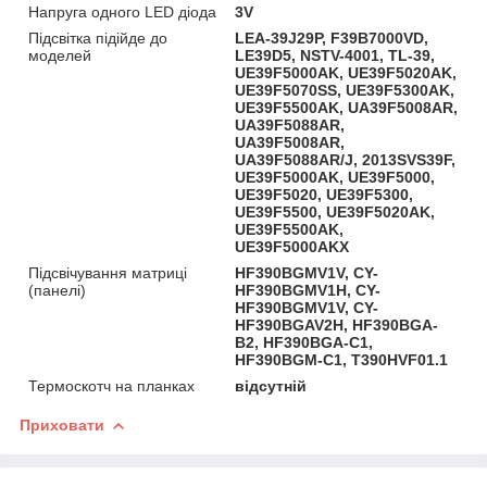
Напруга одного LED діода
3V
Підсвітка підійде до
LEA-39J29P, F39B7000VD,
моделей
LE39D5, NSTV-4001, TL-39,
UE39F5000AK, UE39F5020AK,
UE39F5070SS, UE39F5300AK,
UE39F5500AK, UA39F5008AR,
UA39F5088AR,
UA39F5008AR,
UA39F5088AR/J, 2013SVS39F,
UE39F5000AK, UE39F5000,
UE39F5020, UE39F5300,
UE39F5500, UE39F5020AK,
UE39F5500AK,
UE39F5000AKX
Підсвічування матриці
HF390BGMV1V, CY-
(панелі)
HF390BGMV1H, CY-
HF390BGMV1V, CY-
HF390BGAV2H, HF390BGA-
B2, HF390BGA-C1,
HF390BGM-C1, T390HVF01.1
Термоскотч на планках
відсутній
Приховати