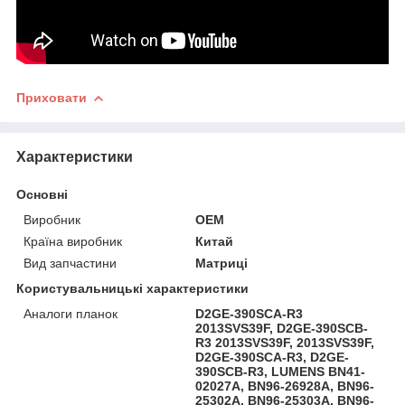
Приховати
Характеристики
Основні
Виробник
OEM
Країна виробник
Китай
Вид запчастини
Матриці
Користувальницькі характеристики
Аналоги планок
D2GE-390SCA-R3
2013SVS39F, D2GE-390SCB-
R3 2013SVS39F, 2013SVS39F,
D2GE-390SCA-R3, D2GE-
390SCB-R3, LUMENS BN41-
02027A, BN96-26928A, BN96-
25302A, BN96-25303A, BN96-