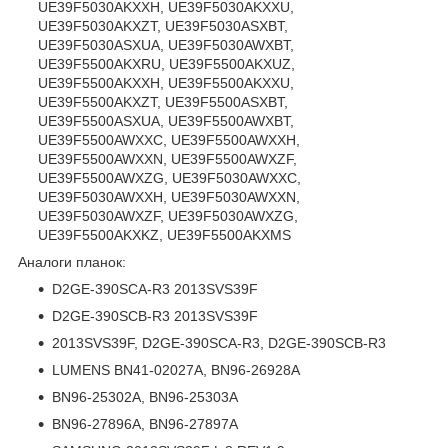
UE39F5030AKXXH, UE39F5030AKXXU,
UE39F5030AKXZT, UE39F5030ASXBT,
UE39F5030ASXUA, UE39F5030AWXBT,
UE39F5500AKXRU, UE39F5500AKXUZ,
UE39F5500AKXXH, UE39F5500AKXXU,
UE39F5500AKXZT, UE39F5500ASXBT,
UE39F5500ASXUA, UE39F5500AWXBT,
UE39F5500AWXXC, UE39F5500AWXXH,
UE39F5500AWXXN, UE39F5500AWXZF,
UE39F5500AWXZG, UE39F5030AWXXC,
UE39F5030AWXXH, UE39F5030AWXXN,
UE39F5030AWXZF, UE39F5030AWXZG,
UE39F5500AKXKZ, UE39F5500AKXMS
Аналоги планок:
D2GE-390SCA-R3 2013SVS39F
D2GE-390SCB-R3 2013SVS39F
2013SVS39F, D2GE-390SCA-R3, D2GE-390SCB-R3
LUMENS BN41-02027A, BN96-26928A
BN96-25302A, BN96-25303A
BN96-27896A, BN96-27897A