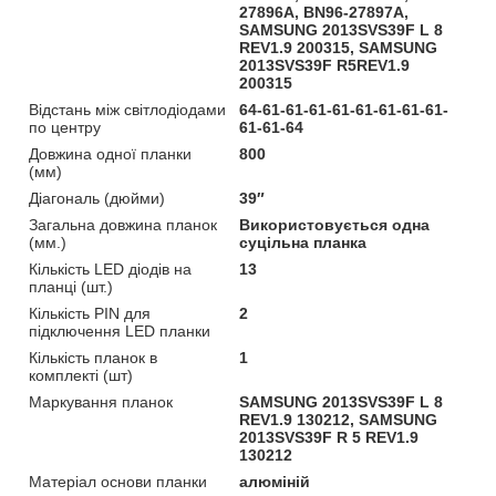
27896A, BN96-27897A,
SAMSUNG 2013SVS39F L 8
REV1.9 200315, SAMSUNG
2013SVS39F R5REV1.9
200315
Відстань між світлодіодами
64-61-61-61-61-61-61-61-61-
по центру
61-61-64
Довжина одної планки
800
(мм)
Діагональ (дюйми)
39″
Загальна довжина планок
Використовується одна
(мм.)
суцільна планка
Кількість LED діодів на
13
планці (шт.)
Кількість PIN для
2
підключення LED планки
Кількість планок в
1
комплекті (шт)
Маркування планок
SAMSUNG 2013SVS39F L 8
REV1.9 130212, SAMSUNG
2013SVS39F R 5 REV1.9
130212
Матеріал основи планки
алюміній