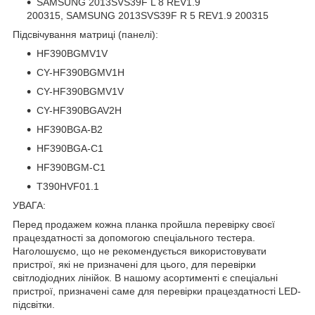
SAMSUNG 2013SVS39F L 8 REV1.9
200315, SAMSUNG 2013SVS39F R 5 REV1.9 200315
Підсвічування матриці (панелі):
HF390BGMV1V
CY-HF390BGMV1H
CY-HF390BGMV1V
CY-HF390BGAV2H
HF390BGA-B2
HF390BGA-C1
HF390BGM-C1
T390HVF01.1
УВАГА:
Перед продажем кожна планка пройшла перевірку своєї
працездатності за допомогою спеціального тестера.
Наголошуємо, що не рекомендується використовувати
пристрої, які не призначені для цього, для перевірки
світлодіодних лінійок. В нашому асортименті є спеціальні
пристрої, призначені саме для перевірки працездатності LED-
підсвітки.