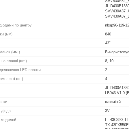
SVV430A52_B
JL.D430B133
SVV430A87_A
SVV430A87_
діодами по центру
nbsp96-119-12
ки (мм)
840
43″
ланок (мм.)
Використовує
 на планці (шт.)
8, 10
підключення LED планки
2
комплекті (шт)
4
JL.D430A1330
LB946 V1.0 (B
анки
алюміній
 діода
3V
о моделей
LT-43C890, L
TX-43FX550E