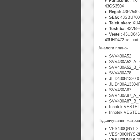
Panasonic:
TX-4
43GS350X
Regal:
43R7540U
SEG:
43SBU700,
Telefunken:
XU4
Toshiba:
43V586
Vestel:
43UD8460
43UHD472 та інші.
Аналоги планок:
SVV430A52
SVV430A52_A_R
SVV430A52_B_R
SVV430A78
JL.D430B1330-
JL.D430A1330-
SVV430A87
SVV430A87_A_R
SVV430A87_B_R
Innotek VESTEL 
Innotek VESTEL 
Підсвічування матриці
VES430QNYL-2D-
VES430QNYS-2D-
VES430UNYB-2