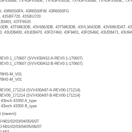
3FX550B, TX-43FX550E, TX-43FX551B, TX-43FX555B, TX-43FX555E, TX-
, 43R6550FA, 43R6550FW, 43R6550FG
 43SBF720, 43SBU720
3D401, 43TF6520
3DB, 43T6863DB, 43V6863DB, 43T5863DB, 43VL3A63DB, 43V6863DAT, 4
, 43UD8400, 43UD8470, 43FD7460, 43F9401, 43FD5460, 43UD8471, 43U9
EV0.1_170607 (SVV430A52-A-REV0.1-170607)
EV0.1_170607 (SVV430A52-B-REV0.1-170607)
078HS-M_V01
078HS-M_V01
EV00_171214 (SVV430A87-A-REV00-171214)
EV00_171214 (SVV430A87-B-REV00-171214)
43inch 43350 A_type
43inch 43350 B_type
 (панелі):
N01/02/03/04/05/6/07
N01/02/03/04/05/06/07
D-N01