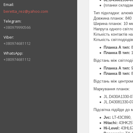
(планки складаю
beretta_rez@yahoo.com
Тип підкладки: алюмі
Довжина планок: 840
Ширина планок: 10 м
+380979990566
Напруга одного світл
Кількість контактів на 
Кількість світлодіоді
+380974681112
Планка A тип:
8
Планка B тип:
1
+380974681112
Відстань між світлод
Планка A тип:
9
Планка B тип:
8
Відстань між центром
Маркування планок:
JL.D430A1330-0
JL.D43081330-0
Підсвітка підійде до
Jvc:
LT-43C890,
Hitachi:
43HK25
Hi-Level:
43HL6