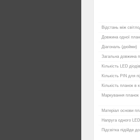
Відстань між світло
Довжина одної план
Діагональ (дюйми)
Загальна довжина п
Кількість LED діодів
Кількість PIN для 
Кількість планок в 
Маркування планок
Матеріал основи пл
Напруга одного LED
Підсвітка підійде д