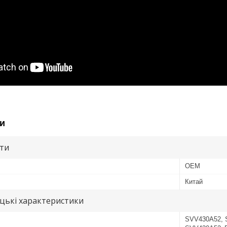
и
ути
OEM
Китай
цькі характеристики
SVV430A52, 