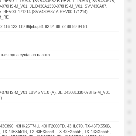
_REV0.1_170607 (SVV430A52-B-REV0.1-170607), SVV430A78,
0-078HS-M_V01, JL.D430A1330-078HS-M_V01, SVV430A87,
_REV00_171214 (SVV430A87-A-REV00-171214),
B_RE
2-116-122-119-96|nbsp81-92-94-88-72-88-89-94-81
ться одна суцільна планка
-078HS-M_V01 LB945 V1.0 (A), JL.D43081330-078HS-M_V01
)
T43C890, 43HK25T74U, 43HT2600FD, 43HL670, TX-43FX550B,
, TX-43FX551B, TX-43FX555B, TX-43FX555E, TX-43GX555E,