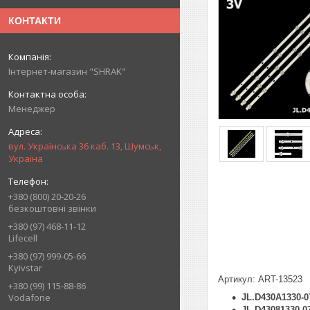
КОНТАКТИ
Інтернет-магазин "SHRAK"
Менеджер
вул. Українська 36 каб. 13, Шумськ,
Україна
+380 (800) 20-20-26
безкоштовні звінки
+380 (97) 468-11-12
Lifecell
+380 (97) 999-05-66
Kyivstar
Артикул: ART-13523
+380 (99) 115-88-86
Vodafone
JL.D430A1330-
JL.D43081330-