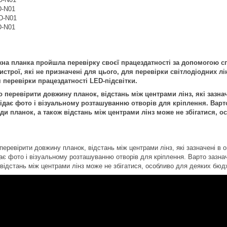
-N01
D-N01
-N01
на планка пройшла перевірку своєї працездатності за допомогою с
строї, які не призначені для цього, для перевірки світлодіодних лі
 перевірки працездатності LED-підсвітки.
перевірити довжину планок, відстань між центрами лінз, які зазнач
дає фото і візуальному розташуванню отворів для кріплення. Варто
иди планок, а також відстань між центрами лінз може не збігатися,
еревірити довжину планок, відстань між центрами лінз, які зазначені в о
ає фото і візуальному розташуванню отворів для кріплення. Варто зазнач
 відстань між центрами лінз може не збігатися, особливо для деяких бюд