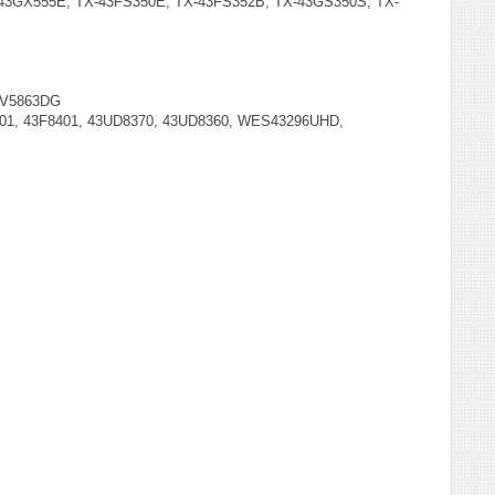
43GX555E, TX-43FS350E, TX-43FS352B, TX-43GS350S, TX-
3V5863DG
401, 43F8401, 43UD8370, 43UD8360, WES43296UHD,