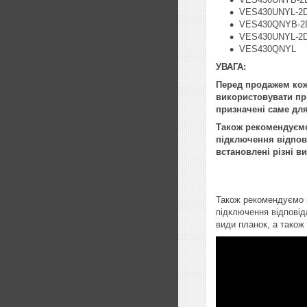
VES430UNYL-2D
VES430QNYB-2
VES430UNYL-2D
VES430QNYL
УВАГА:
Перед продажем кож
використовувати при
призначені саме для
Також рекомендуємо 
підключення відпові
встановлені різні в
Також рекомендуємо п
підключення відповід
види планок, а також