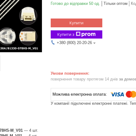
Готово до відправки 50 од.
Тільки оптом
Ко
Купити
Купити з
+380 (800) 20-20-26
повернення товару протягом 14 днів
за домо
У компанії підключені електронні платежі. Те
078HS-M_V01
— 4 шт.
078HS-M_V01
— 4 шт.