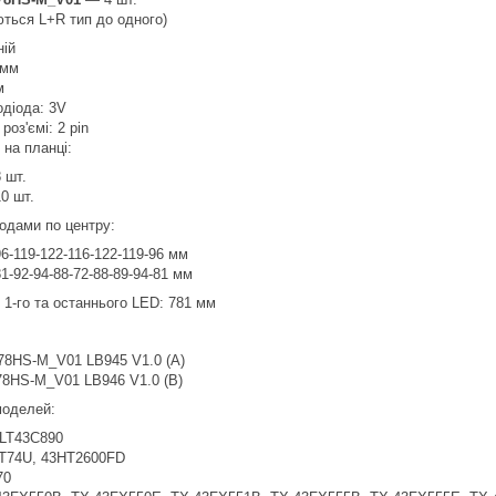
ться L+R тип до одного)
ній
 мм
м
одіода: 3V
роз'ємі: 2 pin
в на планці:
 шт.
0 шт.
іодами по центру:
6-119-122-116-122-119-96 мм
1-92-94-88-72-88-89-94-81 мм
 1-го та останнього LED: 781 мм
78HS-M_V01 LB945 V1.0 (A)
78HS-M_V01 LB946 V1.0 (B)
 моделей:
 LT43C890
T74U, 43HT2600FD
70