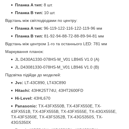
Планка A тип:
8 шт.
Планка B тип:
10 шт.
Відстань між світлодіодами по центру:
Планка A тип:
96-119-122-116-122-119-96 мм
Планка B тип:
81-92-94-88-72-88-89-94-81 мм
Відстань між центром 1-го та останнього LED: 781 мм
Маркування планок:
JL.D430A1330-078HS-M_V01 LB945 V1.0 (A)
JL.D43081330-078HS-M_V01 LB946 V1.0 (B)
Підсвітка підійде до моделей:
Jvc:
LT-43C890, LT43C890
Hitachi:
43HK25T74U, 43HT2600FD
Hi-Level:
43HL670
Panasonic:
TX-43FX550B, TX-43FX550E, TX-
43FX551B, TX-43FX555B, TX-43FX555E, TX-43GX555E,
TX-43FS350E, TX-43FS352B, TX-43GS350S, TX-
43GS350X