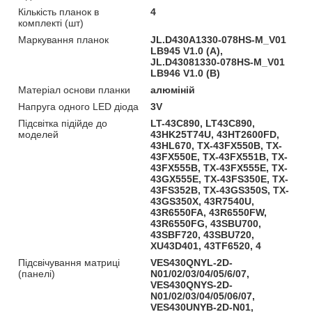
Кількість планок в
4
комплекті (шт)
Маркування планок
JL.D430A1330-078HS-M_V01
LB945 V1.0 (A),
JL.D43081330-078HS-M_V01
LB946 V1.0 (B)
Матеріал основи планки
алюміній
Напруга одного LED діода
3V
Підсвітка підійде до
LT-43C890, LT43C890,
моделей
43HK25T74U, 43HT2600FD,
43HL670, TX-43FX550B, TX-
43FX550E, TX-43FX551B, TX-
43FX555B, TX-43FX555E, TX-
43GX555E, TX-43FS350E, TX-
43FS352B, TX-43GS350S, TX-
43GS350X, 43R7540U,
43R6550FA, 43R6550FW,
43R6550FG, 43SBU700,
43SBF720, 43SBU720,
XU43D401, 43TF6520, 4
Підсвічування матриці
VES430QNYL-2D-
(панелі)
N01/02/03/04/05/6/07,
VES430QNYS-2D-
N01/02/03/04/05/06/07,
VES430UNYB-2D-N01,