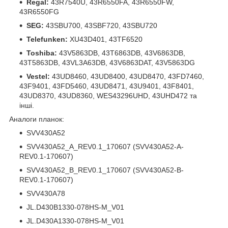
Regal:
43R7540U, 43R6550FA, 43R6550FW,
43R6550FG
SEG:
43SBU700, 43SBF720, 43SBU720
Telefunken:
XU43D401, 43TF6520
Toshiba:
43V5863DB, 43T6863DB, 43V6863DB,
43T5863DB, 43VL3A63DB, 43V6863DAT, 43V5863DG
Vestel:
43UD8460, 43UD8400, 43UD8470, 43FD7460,
43F9401, 43FD5460, 43UD8471, 43U9401, 43F8401,
43UD8370, 43UD8360, WES43296UHD, 43UHD472 та
інші.
Аналоги планок:
SVV430A52
SVV430A52_A_REV0.1_170607 (SVV430A52-A-
REV0.1-170607)
SVV430A52_B_REV0.1_170607 (SVV430A52-B-
REV0.1-170607)
SVV430A78
JL.D430B1330-078HS-M_V01
JL.D430A1330-078HS-M_V01