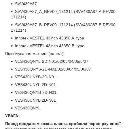
SVV430A87
SVV430A87_A_REV00_171214 (SVV430A87-A-REV00-
171214)
SVV430A87_B_REV00_171214 (SVV430A87-B-REV00-
171214)
Innotek VESTEL 43inch 43350 A_type
Innotek VESTEL 43inch 43350 B_type
Підсвічування матриці (панелі):
VES430QNYL-2D-N01/02/03/04/05/6/07
VES430QNYS-2D-N01/02/03/04/05/06/07
VES430UNYB-2D-N01
VES430UNYL-2D-N01
VES430QNYB-2D-N01
VES430UNYL-2D-N01
VES430QNYL
УВАГА:
Перед продажем кожна планка пройшла перевірку своєї
працездатності за допомогою спеціального тестера.