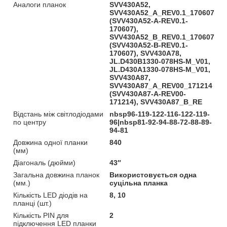
Аналоги планок
SVV430A52,
SVV430A52_A_REV0.1_170607
(SVV430A52-A-REV0.1-
170607),
SVV430A52_B_REV0.1_170607
(SVV430A52-B-REV0.1-
170607), SVV430A78,
JL.D430B1330-078HS-M_V01,
JL.D430A1330-078HS-M_V01,
SVV430A87,
SVV430A87_A_REV00_171214
(SVV430A87-A-REV00-
171214), SVV430A87_B_RE
Відстань між світлодіодами
nbsp96-119-122-116-122-119-
по центру
96|nbsp81-92-94-88-72-88-89-
94-81
Довжина одної планки
840
(мм)
Діагональ (дюйми)
43″
Загальна довжина планок
Використовується одна
(мм.)
суцільна планка
Кількість LED діодів на
8, 10
планці (шт.)
Кількість PIN для
2
підключення LED планки