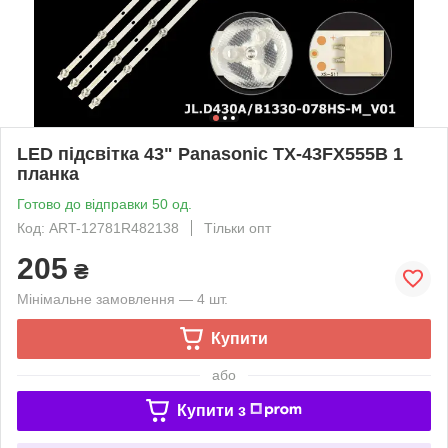
LED підсвітка 43" Panasonic TX-43FX555B 1
планка
Готово до відправки 50 од.
Код: ART-12781R482138
Тільки опт
205
₴
Мінімальне замовлення — 4 шт.
Купити
або
Купити з