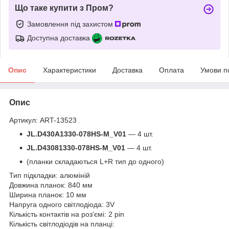
Що таке купити з Пром?
Замовлення під захистом
Доступна доставка
Опис
Характеристики
Доставка
Оплата
Умови п
Опис
Артикул: ART-13523
JL.D430A1330-078HS-M_V01
— 4 шт.
JL.D43081330-078HS-M_V01
— 4 шт.
(планки складаються L+R тип до одного)
Тип підкладки: алюміній
Довжина планок: 840 мм
Ширина планок: 10 мм
Напруга одного світлодіода: 3V
Кількість контактів на роз'ємі: 2 pin
Кількість світлодіодів на планці: