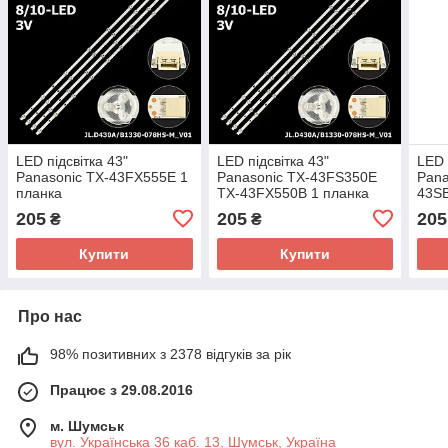
LED підсвітка 43"
LED підсвітка 43"
LED 
Panasonic TX-43FX555E 1
Panasonic TX-43FS350E
Pana
планка
TX-43FX550B 1 планка
43SB
205
205
205
₴
₴
Купити
Купити
Про нас
98% позитивних з 2378 відгуків за рік
Працює з 29.08.2016
м. Шумськ
вул. Українська 36 каб. 13, Шумськ, Україна