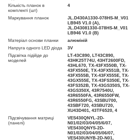
Кількість планок в
4
комплекті (шт)
Маркування планок
JL.D430A1330-078HS-M_V01
LB945 V1.0 (A),
JL.D43081330-078HS-M_V01
LB946 V1.0 (B)
Матеріал основи планки
алюміній
Напруга одного LED діода
3V
Підсвітка підійде до
LT-43C890, LT43C890,
моделей
43HK25T74U, 43HT2600FD,
43HL670, TX-43FX550B, TX-
43FX550E, TX-43FX551B, TX-
43FX555B, TX-43FX555E, TX-
43GX555E, TX-43FS350E, TX-
43FS352B, TX-43GS350S, TX-
43GS350X, 43R7540U,
43R6550FA, 43R6550FW,
43R6550FG, 43SBU700,
43SBF720, 43SBU720,
XU43D401, 43TF6520, 4
Підсвічування матриці
VES430QNYL-2D-
(панелі)
N01/02/03/04/05/6/07,
VES430QNYS-2D-
N01/02/03/04/05/06/07,
VES430UNYB-2D-N01,