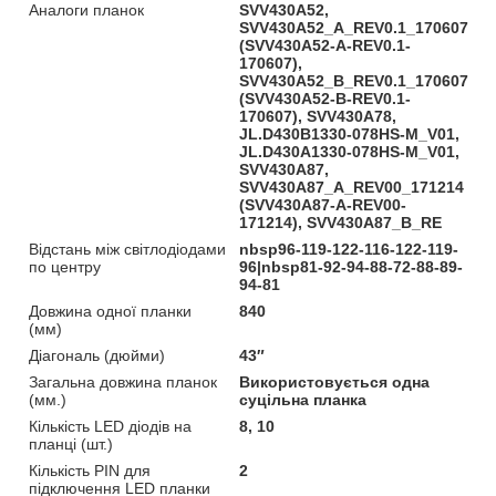
Аналоги планок
SVV430A52,
SVV430A52_A_REV0.1_170607
(SVV430A52-A-REV0.1-
170607),
SVV430A52_B_REV0.1_170607
(SVV430A52-B-REV0.1-
170607), SVV430A78,
JL.D430B1330-078HS-M_V01,
JL.D430A1330-078HS-M_V01,
SVV430A87,
SVV430A87_A_REV00_171214
(SVV430A87-A-REV00-
171214), SVV430A87_B_RE
Відстань між світлодіодами
nbsp96-119-122-116-122-119-
по центру
96|nbsp81-92-94-88-72-88-89-
94-81
Довжина одної планки
840
(мм)
Діагональ (дюйми)
43″
Загальна довжина планок
Використовується одна
(мм.)
суцільна планка
Кількість LED діодів на
8, 10
планці (шт.)
Кількість PIN для
2
підключення LED планки