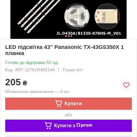
LED підсвітка 43" Panasonic TX-43GS350X 1
планка
Готово до відправки 50 од.
Код: ART-12781R482144
Тільки опт
205
₴
Мінімальне замовлення — 4 шт.
Купити
або
Купити з