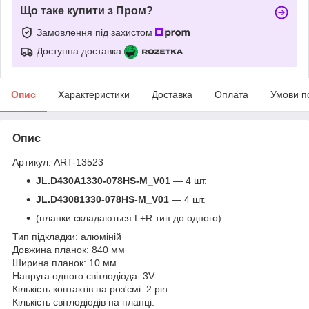
Що таке купити з Пром?
Замовлення під захистом
Доступна доставка
Опис
Характеристики
Доставка
Оплата
Умови п
Опис
Артикул: ART-13523
JL.D430A1330-078HS-M_V01
— 4 шт.
JL.D43081330-078HS-M_V01
— 4 шт.
(планки складаються L+R тип до одного)
Тип підкладки: алюміній
Довжина планок: 840 мм
Ширина планок: 10 мм
Напруга одного світлодіода: 3V
Кількість контактів на роз'ємі: 2 pin
Кількість світлодіодів на планці: