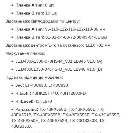
Планка A тип:
8 шт.
Планка B тип:
10 шт.
Відстань між світлодіодами по центру:
Планка A тип:
96-119-122-116-122-119-96 мм
Планка B тип:
81-92-94-88-72-88-89-94-81 мм
Відстань між центром 1-го та останнього LED: 781 мм
Маркування планок:
JL.D430A1330-078HS-M_V01 LB945 V1.0 (A)
JL.D43081330-078HS-M_V01 LB946 V1.0 (B)
Підсвітка підійде до моделей:
Jvc:
LT-43C890, LT43C890
Hitachi:
43HK25T74U, 43HT2600FD
Hi-Level:
43HL670
Panasonic:
TX-43FX550B, TX-43FX550E, TX-
43FX551B, TX-43FX555B, TX-43FX555E, TX-43GX555E,
TX-43FS350E, TX-43FS352B, TX-43GS350S, TX-
43GS350X