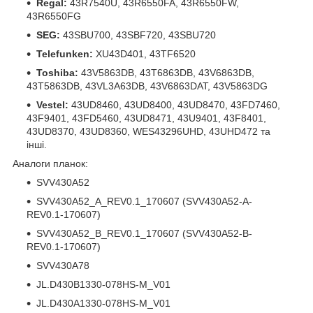
Regal:
43R7540U, 43R6550FA, 43R6550FW,
43R6550FG
SEG:
43SBU700, 43SBF720, 43SBU720
Telefunken:
XU43D401, 43TF6520
Toshiba:
43V5863DB, 43T6863DB, 43V6863DB,
43T5863DB, 43VL3A63DB, 43V6863DAT, 43V5863DG
Vestel:
43UD8460, 43UD8400, 43UD8470, 43FD7460,
43F9401, 43FD5460, 43UD8471, 43U9401, 43F8401,
43UD8370, 43UD8360, WES43296UHD, 43UHD472 та
інші.
Аналоги планок:
SVV430A52
SVV430A52_A_REV0.1_170607 (SVV430A52-A-
REV0.1-170607)
SVV430A52_B_REV0.1_170607 (SVV430A52-B-
REV0.1-170607)
SVV430A78
JL.D430B1330-078HS-M_V01
JL.D430A1330-078HS-M_V01