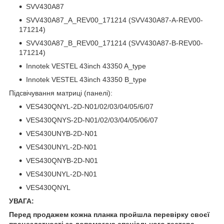
SVV430A87
SVV430A87_A_REV00_171214 (SVV430A87-A-REV00-
171214)
SVV430A87_B_REV00_171214 (SVV430A87-B-REV00-
171214)
Innotek VESTEL 43inch 43350 A_type
Innotek VESTEL 43inch 43350 B_type
Підсвічування матриці (панелі):
VES430QNYL-2D-N01/02/03/04/05/6/07
VES430QNYS-2D-N01/02/03/04/05/06/07
VES430UNYB-2D-N01
VES430UNYL-2D-N01
VES430QNYB-2D-N01
VES430UNYL-2D-N01
VES430QNYL
УВАГА:
Перед продажем кожна планка пройшла перевірку своєї
працездатності за допомогою спеціального тестера.