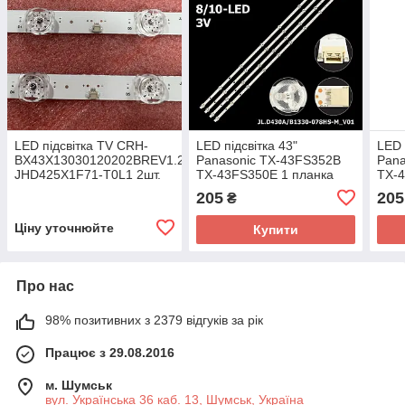
LED підсвітка TV CRH-
LED підсвітка 43"
LED 
BX43X13030120202BREV1.2
Panasonic TX-43FS352B
Pana
JHD425X1F71-T0L1 2шт.
TX-43FS350E 1 планка
TX-4
205
205
₴
Ціну уточнюйте
Купити
Про нас
98% позитивних з 2379 відгуків за рік
Працює з 29.08.2016
м. Шумськ
вул. Українська 36 каб. 13, Шумськ, Україна