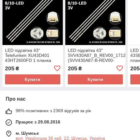
LED підсвітка 43"
LED підсвітка 43"
LED 
Telefunken XU43D401
SVV430A87_B_REV00_171214
43S
43HT2600FD 1 планка
(SVV430A87-B-REV00-
план
171214) XU43D401 1
205
205
205
₴
₴
планка
Купити
Купити
Про нас
98% позитивних з 2369 відгуків за рік
Працює з 29.08.2016
м. Шумськ
вул. Українська 36 каб. 13, Шумськ, Україна