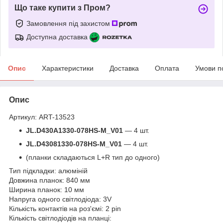
Що таке купити з Пром?
Замовлення під захистом
Доступна доставка
Опис
Характеристики
Доставка
Оплата
Умови п
Опис
Артикул: ART-13523
JL.D430A1330-078HS-M_V01
— 4 шт.
JL.D43081330-078HS-M_V01
— 4 шт.
(планки складаються L+R тип до одного)
Тип підкладки: алюміній
Довжина планок: 840 мм
Ширина планок: 10 мм
Напруга одного світлодіода: 3V
Кількість контактів на роз'ємі: 2 pin
Кількість світлодіодів на планці: