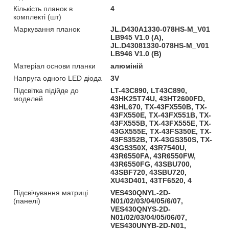
Кількість планок в
4
комплекті (шт)
Маркування планок
JL.D430A1330-078HS-M_V01
LB945 V1.0 (A),
JL.D43081330-078HS-M_V01
LB946 V1.0 (B)
Матеріал основи планки
алюміній
Напруга одного LED діода
3V
Підсвітка підійде до
LT-43C890, LT43C890,
моделей
43HK25T74U, 43HT2600FD,
43HL670, TX-43FX550B, TX-
43FX550E, TX-43FX551B, TX-
43FX555B, TX-43FX555E, TX-
43GX555E, TX-43FS350E, TX-
43FS352B, TX-43GS350S, TX-
43GS350X, 43R7540U,
43R6550FA, 43R6550FW,
43R6550FG, 43SBU700,
43SBF720, 43SBU720,
XU43D401, 43TF6520, 4
Підсвічування матриці
VES430QNYL-2D-
(панелі)
N01/02/03/04/05/6/07,
VES430QNYS-2D-
N01/02/03/04/05/06/07,
VES430UNYB-2D-N01,