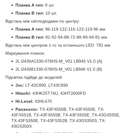
Планка A тип:
8 шт.
Планка B тип:
10 шт.
Відстань між світлодіодами по центру:
Планка A тип:
96-119-122-116-122-119-96 мм
Планка B тип:
81-92-94-88-72-88-89-94-81 мм
Відстань між центром 1-го та останнього LED: 781 мм
Маркування планок:
JL.D430A1330-078HS-M_V01 LB945 V1.0 (A)
JL.D43081330-078HS-M_V01 LB946 V1.0 (B)
Підсвітка підійде до моделей:
Jvc:
LT-43C890, LT43C890
Hitachi:
43HK25T74U, 43HT2600FD
Hi-Level:
43HL670
Panasonic:
TX-43FX550B, TX-43FX550E, TX-
43FX551B, TX-43FX555B, TX-43FX555E, TX-43GX555E,
TX-43FS350E, TX-43FS352B, TX-43GS350S, TX-
43GS350X