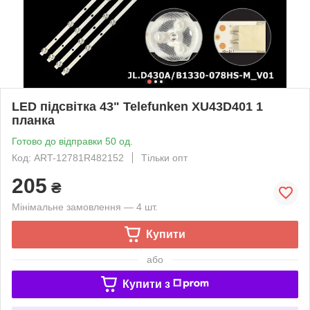
LED підсвітка 43" Telefunken XU43D401 1
планка
Готово до відправки 50 од.
Код: ART-12781R482152
Тільки опт
205
₴
Мінімальне замовлення — 4 шт.
Купити
або
Купити з