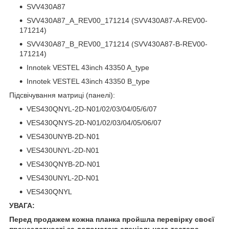
SVV430A87
SVV430A87_A_REV00_171214 (SVV430A87-A-REV00-
171214)
SVV430A87_B_REV00_171214 (SVV430A87-B-REV00-
171214)
Innotek VESTEL 43inch 43350 A_type
Innotek VESTEL 43inch 43350 B_type
Підсвічування матриці (панелі):
VES430QNYL-2D-N01/02/03/04/05/6/07
VES430QNYS-2D-N01/02/03/04/05/06/07
VES430UNYB-2D-N01
VES430UNYL-2D-N01
VES430QNYB-2D-N01
VES430UNYL-2D-N01
VES430QNYL
УВАГА:
Перед продажем кожна планка пройшла перевірку своєї
працездатності за допомогою спеціального тестера.