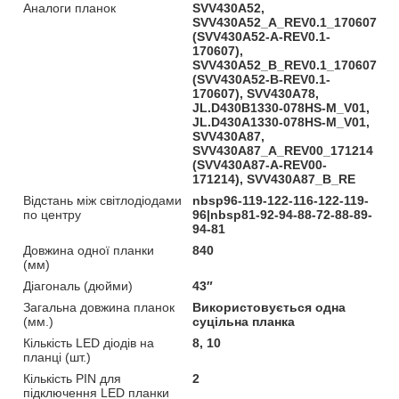
Аналоги планок
SVV430A52,
SVV430A52_A_REV0.1_170607
(SVV430A52-A-REV0.1-
170607),
SVV430A52_B_REV0.1_170607
(SVV430A52-B-REV0.1-
170607), SVV430A78,
JL.D430B1330-078HS-M_V01,
JL.D430A1330-078HS-M_V01,
SVV430A87,
SVV430A87_A_REV00_171214
(SVV430A87-A-REV00-
171214), SVV430A87_B_RE
Відстань між світлодіодами
nbsp96-119-122-116-122-119-
по центру
96|nbsp81-92-94-88-72-88-89-
94-81
Довжина одної планки
840
(мм)
Діагональ (дюйми)
43″
Загальна довжина планок
Використовується одна
(мм.)
суцільна планка
Кількість LED діодів на
8, 10
планці (шт.)
Кількість PIN для
2
підключення LED планки