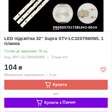
LED підсвітка 32" Supra STV-LC32ST660WL 1
планка
Готово до відправки 78 од.
Код: ART-12178R482085
Тільки опт
104
₴
Мінімальне замовлення — 3 шт.
Купити
або
Купити з