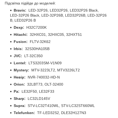
Підсвітка підійде до моделей:
Bravis:
LED-32P26, LED32P26, LED32P26 Black,
LED-32P26 Black, LED-32P26B, LED32P26B, LED-32P26
B, LED32P26 B
Dexp:
H32C7200K
Hitachi:
32HXC01, 32HXC05, 32HXT51
Fusion:
FLTV-32K62
Irbis:
32S30HA105B
JVC:
LT-32C350
Lentel:
LTS3203SM-V1N09
Mystery:
MTV-3223LT2, MTV3226LT2
Невір:
NVR-740032-HD-N
Orion:
32LBT73, OLT-32400
Pa:
LE32F50, LE32F33
Sharp:
LC32LD145V
Supra:
STV-LC32T410WL, STV-LC32ST660WL
Telefunken:
TF-LED32S2, DLE32H127N3