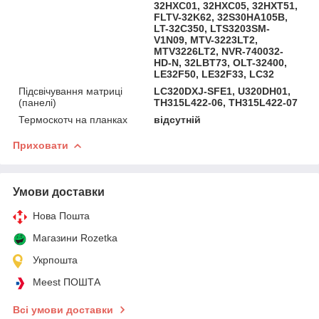
32HXC01, 32HXC05, 32HXT51,
FLTV-32K62, 32S30HA105B,
LT-32C350, LTS3203SM-
V1N09, MTV-3223LT2,
MTV3226LT2, NVR-740032-
HD-N, 32LBT73, OLT-32400,
LE32F50, LE32F33, LC32
Підсвічування матриці
LC320DXJ-SFE1, U320DH01,
(панелі)
TH315L422-06, TH315L422-07
Термоскотч на планках
відсутній
Приховати
Умови доставки
Нова Пошта
Магазини Rozetka
Укрпошта
Meest ПОШТА
Всі умови доставки