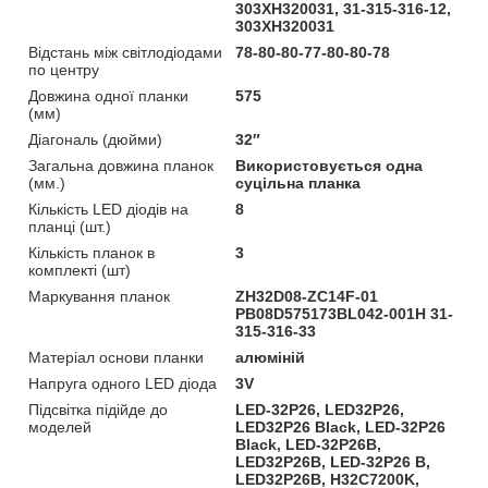
303XH320031, 31-315-316-12,
303XH320031
Відстань між світлодіодами
78-80-80-77-80-80-78
по центру
Довжина одної планки
575
(мм)
Діагональ (дюйми)
32″
Загальна довжина планок
Використовується одна
(мм.)
суцільна планка
Кількість LED діодів на
8
планці (шт.)
Кількість планок в
3
комплекті (шт)
Маркування планок
ZH32D08-ZC14F-01
PB08D575173BL042-001H 31-
315-316-33
Матеріал основи планки
алюміній
Напруга одного LED діода
3V
Підсвітка підійде до
LED-32P26, LED32P26,
моделей
LED32P26 Black, LED-32P26
Black, LED-32P26B,
LED32P26B, LED-32P26 B,
LED32P26B, H32C7200K,