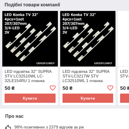
Подібні товари компанії
LED підсвітка 32" SUPRA
LED підсвітка 32" SUPRA
LED 
STV LC32510WL LC-
STV-LC3217W STV
STV
32LE154RU 1 планка
LC32510WL 1 планка
50
50
50
₴
₴
Купити
Купити
Про нас
98% позитивних з 2379 відгуків за рік