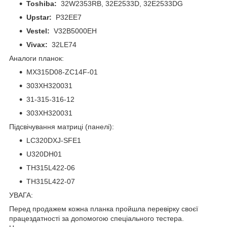
Toshiba:
32W2353RB, 32E2533D, 32E2533DG
Upstar:
P32EE7
Vestel:
V32B5000EH
Vivax:
32LE74
Аналоги планок:
MX315D08-ZC14F-01
303XH320031
31-315-316-12
303XH320031
Підсвічування матриці (панелі):
LC320DXJ-SFE1
U320DH01
TH315L422-06
TH315L422-07
УВАГА:
Перед продажем кожна планка пройшла перевірку своєї
працездатності за допомогою спеціального тестера.