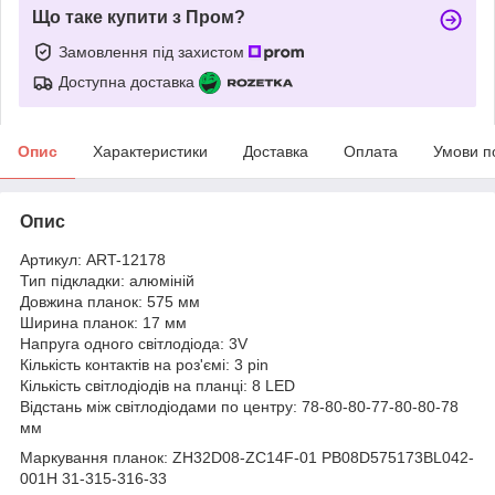
Що таке купити з Пром?
Замовлення під захистом
Доступна доставка
Опис
Характеристики
Доставка
Оплата
Умови п
Опис
Артикул: ART-12178
Тип підкладки: алюміній
Довжина планок: 575 мм
Ширина планок: 17 мм
Напруга одного світлодіода: 3V
Кількість контактів на роз'ємі: 3 pin
Кількість світлодіодів на планці: 8 LED
Відстань між світлодіодами по центру: 78-80-80-77-80-80-78
мм
Маркування планок: ZH32D08-ZC14F-01 PB08D575173BL042-
001H 31-315-316-33