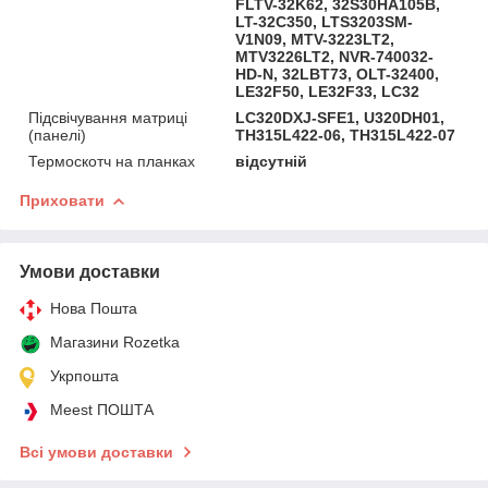
FLTV-32K62, 32S30HA105B,
LT-32C350, LTS3203SM-
V1N09, MTV-3223LT2,
MTV3226LT2, NVR-740032-
HD-N, 32LBT73, OLT-32400,
LE32F50, LE32F33, LC32
Підсвічування матриці
LC320DXJ-SFE1, U320DH01,
(панелі)
TH315L422-06, TH315L422-07
Термоскотч на планках
відсутній
Приховати
Умови доставки
Нова Пошта
Магазини Rozetka
Укрпошта
Meest ПОШТА
Всі умови доставки