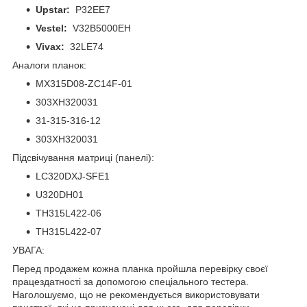
Upstar:
P32EE7
Vestel:
V32B5000EH
Vivax:
32LE74
Аналоги планок:
MX315D08-ZC14F-01
303XH320031
31-315-316-12
303XH320031
Підсвічування матриці (панелі):
LC320DXJ-SFE1
U320DH01
TH315L422-06
TH315L422-07
УВАГА:
Перед продажем кожна планка пройшла перевірку своєї
працездатності за допомогою спеціального тестера.
Наголошуємо, що не рекомендується використовувати