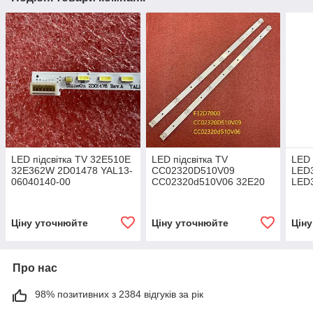
LED підсвітка TV 32E510E
LED підсвітка TV
LED 
32E362W 2D01478 YAL13-
CC02320D510V09
LED
06040140-00
CC02320d510V06 32E20
LED
2X6 6S1P 1910 2шт./
RSA
пан
Ціну уточнюйте
Ціну уточнюйте
Цін
Про нас
98% позитивних з 2384 відгуків за рік