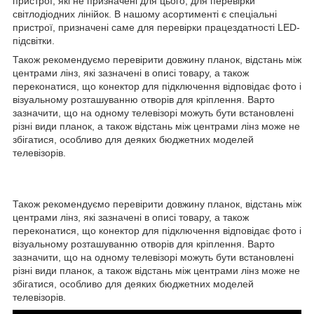
пристрої, які не призначені для цього, для перевірки
світлодіодних лінійок. В нашому асортименті є спеціальні
пристрої, призначені саме для перевірки працездатності LED-
підсвітки.
Також рекомендуємо перевірити довжину планок, відстань між
центрами лінз, які зазначені в описі товару, а також
переконатися, що конектор для підключення відповідає фото і
візуальному розташуванню отворів для кріплення. Варто
зазначити, що на одному телевізорі можуть бути встановлені
різні види планок, а також відстань між центрами лінз може не
збігатися, особливо для деяких бюджетних моделей
телевізорів.
Також рекомендуємо перевірити довжину планок, відстань між
центрами лінз, які зазначені в описі товару, а також
переконатися, що конектор для підключення відповідає фото і
візуальному розташуванню отворів для кріплення. Варто
зазначити, що на одному телевізорі можуть бути встановлені
різні види планок, а також відстань між центрами лінз може не
збігатися, особливо для деяких бюджетних моделей
телевізорів.