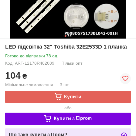
LED підсвітка 32" Toshiba 32E2533D 1 планка
Готово до відправки 78 од.
Код: ART-12178R482089
Тільки опт
104
₴
Мінімальне замовлення — 3 шт.
Купити
або
Купити з
Що таке купити з Пром?