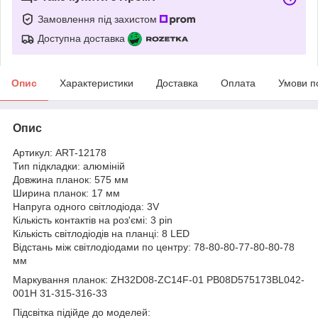
Замовлення під захистом
Доступна доставка
Опис
Характеристики
Доставка
Оплата
Умови п
Опис
Артикул: ART-12178
Тип підкладки: алюміній
Довжина планок: 575 мм
Ширина планок: 17 мм
Напруга одного світлодіода: 3V
Кількість контактів на роз'ємі: 3 pin
Кількість світлодіодів на планці: 8 LED
Відстань між світлодіодами по центру: 78-80-80-77-80-80-78
мм
Маркування планок: ZH32D08-ZC14F-01 PB08D575173BL042-
001H 31-315-316-33
Підсвітка підійде до моделей: