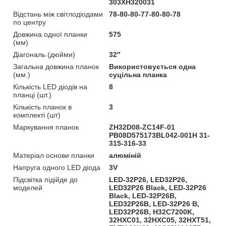
303XH320031
Відстань між світлодіодами
78-80-80-77-80-80-78
по центру
Довжина одної планки
575
(мм)
Діагональ (дюйми)
32″
Загальна довжина планок
Використовується одна
(мм.)
суцільна планка
Кількість LED діодів на
8
планці (шт.)
Кількість планок в
3
комплекті (шт)
Маркування планок
ZH32D08-ZC14F-01
PB08D575173BL042-001H 31-
315-316-33
Матеріал основи планки
алюміній
Напруга одного LED діода
3V
Підсвітка підійде до
LED-32P26, LED32P26,
моделей
LED32P26 Black, LED-32P26
Black, LED-32P26B,
LED32P26B, LED-32P26 B,
LED32P26B, H32C7200K,
32HXC01, 32HXC05, 32HXT51,