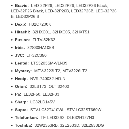
Bravis:
LED-32P26, LED32P26, LED32P26 Black,
LED-32P26 Black, LED-32P26B, LED32P26B, LED-32P26
B, LED32P26 B
Dexp:
H32C7200K
Hitachi:
32HXC01, 32HXC05, 32HXT51
Fusion:
FLTV-32K62
Irbis:
32S30HA105B
JVC:
LT-32C350
Lentel:
LTS3203SM-V1N09
Mystery:
MTV-3223LT2, MTV3226LT2
Невір:
NVR-740032-HD-N
Orion:
32LBT73, OLT-32400
Pa:
LE32F50, LE32F33
Sharp:
LC32LD145V
Supra:
STV-LC32T410WL, STV-LC32ST660WL
Telefunken:
TF-LED32S2, DLE32H127N3
Toshiba:
32W2353RB, 32E2533D, 32E2533DG