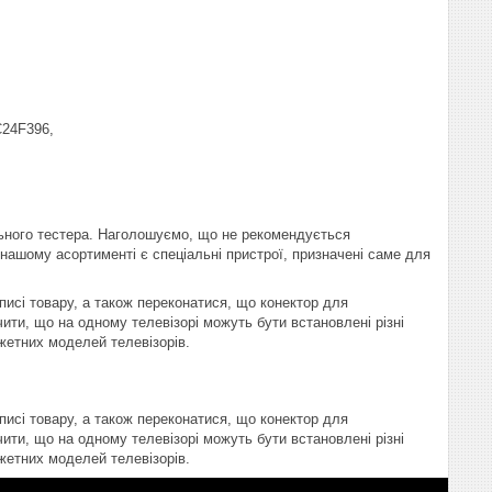
24F396,
ьного тестера. Наголошуємо, що не рекомендується
В нашому асортименті є спеціальні пристрої, призначені саме для
писі товару, а також переконатися, що конектор для
ити, що на одному телевізорі можуть бути встановлені різні
жетних моделей телевізорів.
писі товару, а також переконатися, що конектор для
ити, що на одному телевізорі можуть бути встановлені різні
жетних моделей телевізорів.