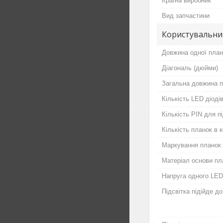
Країна виробник
Вид запчастини
Користувальни
Довжина одної план
Діагональ (дюйми)
Загальна довжина п
Кількість LED діодів
Кількість PIN для 
Кількість планок в 
Маркування планок
Матеріал основи пл
Напруга одного LED
Підсвітка підійде д