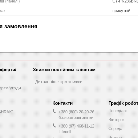
ці (панелі)
CY-PK236BN
ках
присутній
я замовлення
оферти/
Знижки постійним клієнтам
Детальніше про знижки
ерти/угоди
Графік робо
Понеділок
"SHRAK"
+380 (800) 20-20-26
безкоштовні звінки
Вівторок
+380 (97) 468-11-12
Середа
Lifecell
Четвер