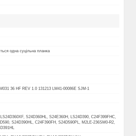
ться одна суцільна планка
31 36 HF REV 1.0 131213 LM41-00086E SJM-1
 LS24D360XF, S24D360HL, S24E360H, LS24D390, C24F399FHC,
4D590, S24D390HL, C24F390FH, S24D590PL, M2LE-236SM0-R2,
4D391HL