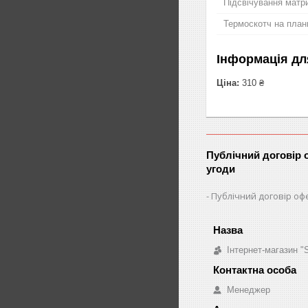
Підсвічування матри
Термоскотч на план
Інформація дл
Ціна:
310 ₴
Публічний договір 
угоди
Публічний договір оф
Інтернет-магазин 
Менеджер