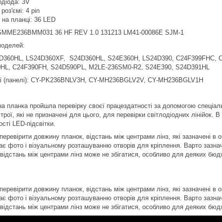
одіода: 3V
роз'ємі: 4 pin
в на планці: 36 LED
 SMME236BMM031 36 HF REV 1.0 131213 LM41-00086E SJM-1
 моделей:
360HL, LS24D360XF, S24D360HL, S24E360H, LS24D390, C24F399FHC, C
HL, C24F390FH, S24D590PL, M2LE-236SM0-R2, S24E390, S24D391HL
ці (панелі): CY-PK236BNLV3H, CY-MH236BGLV2V, CY-MH236BGLV1H
а планка пройшла перевірку своєї працездатності за допомогою спеціал
рої, які не призначені для цього, для перевірки світлодіодних лінійок. 
сті LED-підсвітки.
еревірити довжину планок, відстань між центрами лінз, які зазначені в о
ає фото і візуальному розташуванню отворів для кріплення. Варто зазнач
 відстань між центрами лінз може не збігатися, особливо для деяких бюд
еревірити довжину планок, відстань між центрами лінз, які зазначені в о
ає фото і візуальному розташуванню отворів для кріплення. Варто зазнач
 відстань між центрами лінз може не збігатися, особливо для деяких бюд