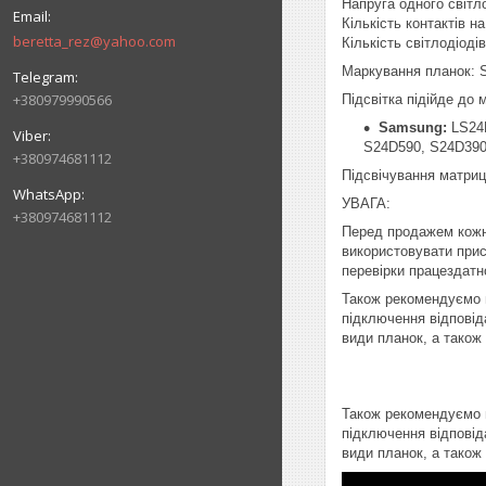
Напруга одного світл
Кількість контактів на 
beretta_rez@yahoo.com
Кількість світлодіоді
Маркування планок:
+380979990566
Підсвітка підійде до
Samsung:
LS24D
S24D590, S24D390
+380974681112
Підсвічування матри
УВАГА:
+380974681112
Перед продажем кожн
використовувати прист
перевірки працездатно
Також рекомендуємо п
підключення відповід
види планок, а також
Також рекомендуємо п
підключення відповід
види планок, а також