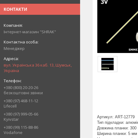
КОНТАКТИ
Інтернет-магазин "SHRAK"
Менеджер
вул. Українська 36 каб. 13, Шумськ,
Україна
+380 (800) 20-20-26
безкоштовні звінки
+380 (97) 468-11-12
Lifecell
+380 (97) 999-05-66
Артикул: ART-12779
Kyivstar
Тип підкладки: алюмі
+380 (99) 115-88-86
Довжина планки: 300
Vodafone
Ширина планки: 5 мм