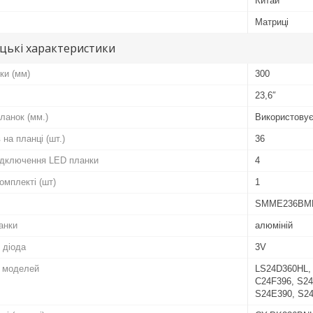
Китай
Матриці
цькі характеристики
ки (мм)
300
23,6″
ланок (мм.)
Використовує
 на планці (шт.)
36
підключення LED планки
4
комплекті (шт)
1
SMME236BMM0
анки
алюміній
 діода
3V
о моделей
LS24D360HL,
C24F396, S2
S24E390, S2