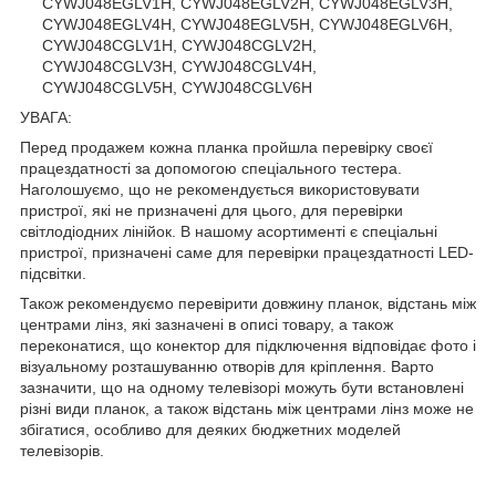
CYWJ048EGLV1H, CYWJ048EGLV2H, CYWJ048EGLV3H,
CYWJ048EGLV4H, CYWJ048EGLV5H, CYWJ048EGLV6H,
CYWJ048CGLV1H, CYWJ048CGLV2H,
CYWJ048CGLV3H, CYWJ048CGLV4H,
CYWJ048CGLV5H, CYWJ048CGLV6H
УВАГА:
Перед продажем кожна планка пройшла перевірку своєї
працездатності за допомогою спеціального тестера.
Наголошуємо, що не рекомендується використовувати
пристрої, які не призначені для цього, для перевірки
світлодіодних лінійок. В нашому асортименті є спеціальні
пристрої, призначені саме для перевірки працездатності LED-
підсвітки.
Також рекомендуємо перевірити довжину планок, відстань між
центрами лінз, які зазначені в описі товару, а також
переконатися, що конектор для підключення відповідає фото і
візуальному розташуванню отворів для кріплення. Варто
зазначити, що на одному телевізорі можуть бути встановлені
різні види планок, а також відстань між центрами лінз може не
збігатися, особливо для деяких бюджетних моделей
телевізорів.