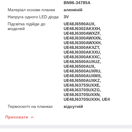
BN96-34785A
Матеріал основи планки
алюміній
Напруга одного LED діода
3V
Підсвітка підійде до
UE48J6590AUX,
моделей
UE48J6302AKXXH,
UE48J6300AWXZF,
UE48J6300AWXXN,
UE48J6300AWXXH,
UE48J6300AKXZT,
UE48J6300AKXXU,
UE48J6300AKXXC,
UE48J6500AUXUZ,
UE48J6500AUX,
UE48J6500AUXRU,
UE48J6500AUXMS,
UE48J6500AUXKZ,
UE48J6375SUXXE,
UE48J6370SUXZG,
UE48J6370SUXXN,
UE48J6370SUXXH, UE4
Термоскотч на планках
відсутній
Приховати