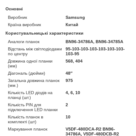
Основні
Виробник
Samsung
Країна виробник
Китай
Користувальницькі характеристики
Аналоги планок
BN96-34786A, BN96-34785A
Відстань між світлодіодами
95-103-103-103-103-103-103-
по центру
103-95
Довжина одної планки
568, 404
(мм)
Діагональ (дюйми)
48″
Загальна довжина планок
975
(мм.)
Кількість LED діодів на
4, 6, 10
планці (шт.)
Кількість PIN для
2
підключення LED планки
Кількість планок в
10
комплекті (шт)
Маркування планок
V5DF-480DCA-R2 BN96-
34786A, V5DF-480DCB-R2