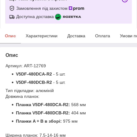
Замовлення під захистом
Доступна доставка
Опис
Характеристики
Доставка
Оплата
Умови п
Опис
Артикул: ART-12769
V5DF-480DCA-R2
- 5 шт.
V5DF-480DCB-R2
- 5 шт.
Тип підкладки: алюміній
Довжина планок:
Планка V5DF-480DCA-R2:
568 мм
Планка V5DF-480DCB-R2:
404 мм
Планки A + B в зборі:
975 мм
Ширина планок: 7,5-14-16 мм