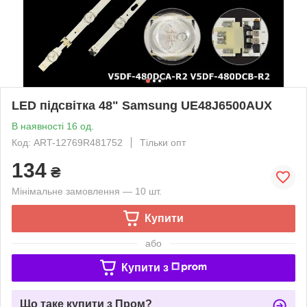
LED підсвітка 48" Samsung UE48J6500AUX
В наявності 16 од.
Код: ART-12769R481752
Тільки опт
134
₴
Мінімальне замовлення — 10 шт.
Купити
або
Купити з
Що таке купити з Пром?