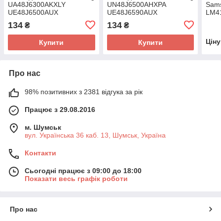
UA48J6300AKXLY
UN48J6500AHXPA
Sam
UE48J6500AUX
UE48J6590AUX
LM4
000
134
134
₴
₴
Цін
Купити
Купити
Про нас
98% позитивних з 2381 відгука за рік
Працює з 29.08.2016
м. Шумськ
вул. Українська 36 каб. 13, Шумськ, Україна
Контакти
Сьогодні працює з 09:00 до 18:00
Показати весь графік роботи
Про нас