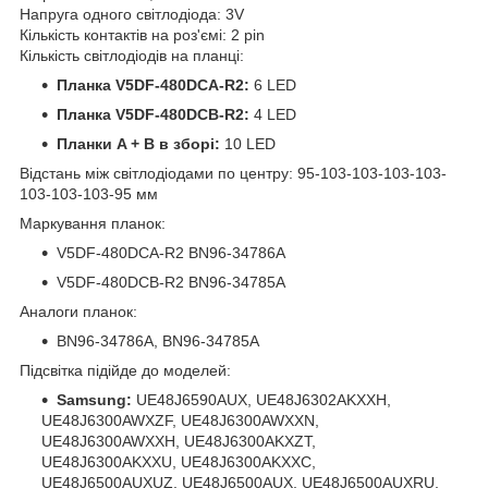
Напруга одного світлодіода: 3V
Кількість контактів на роз'ємі: 2 pin
Кількість світлодіодів на планці:
Планка V5DF-480DCA-R2:
6 LED
Планка V5DF-480DCB-R2:
4 LED
Планки A + B в зборі:
10 LED
Відстань між світлодіодами по центру: 95-103-103-103-103-
103-103-103-95 мм
Маркування планок:
V5DF-480DCA-R2 BN96-34786A
V5DF-480DCB-R2 BN96-34785A
Аналоги планок:
BN96-34786A, BN96-34785A
Підсвітка підійде до моделей:
Samsung:
UE48J6590AUX, UE48J6302AKXXH,
UE48J6300AWXZF, UE48J6300AWXXN,
UE48J6300AWXXH, UE48J6300AKXZT,
UE48J6300AKXXU, UE48J6300AKXXC,
UE48J6500AUXUZ, UE48J6500AUX, UE48J6500AUXRU,