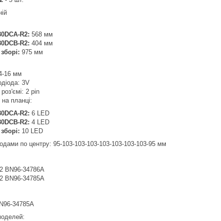
ній
80DCA-R2:
568 мм
80DCB-R2:
404 мм
 зборі:
975 мм
4-16 мм
одіода: 3V
роз'ємі: 2 pin
в на планці:
80DCA-R2:
6 LED
80DCB-R2:
4 LED
 зборі:
10 LED
іодами по центру: 95-103-103-103-103-103-103-103-95 мм
2 BN96-34786A
2 BN96-34785A
N96-34785A
 моделей: