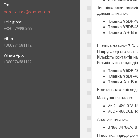
Тип підкладки: алюмі
beretta_rez@yahoo.com
Довжина планок:
Планка V5DF-4
Планка V5DF-4
+380979990566
Планки A + B в
+380974681112
Ширина планок: 7,5-1
Напруга одного світл
Кількість контактів на 
+380974681112
Кількість світлодіоді
Планка V5DF-4
Планка V5DF-4
Планки A + B в
Відстань між світлод
Маркування планок:
V5DF-480DCA-R
V5DF-480DCB-R
Аналоги планок:
BN96-34786A, B
Підсвітка підійде до