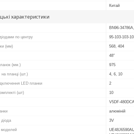
Китай
цькі характеристики
BN96-34786A
діодами по центру
95-103-103-10
ки (мм)
568, 404
48″
ланок (мм.)
975
 на планці (шт.)
4, 6, 10
підключення LED планки
2
комплекті (шт)
10
V5DF-480DCA
анки
алюміній
 діода
3V
о моделей
UE48J6590A