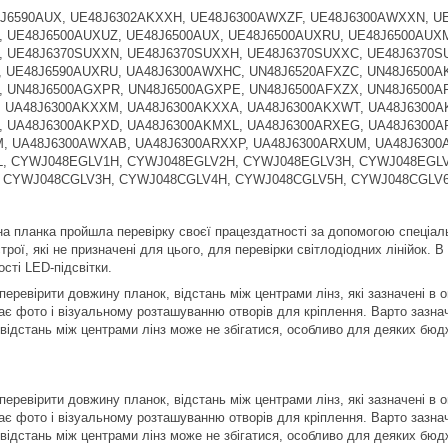
J6590AUX, UE48J6302AKXXH, UE48J6300AWXZF, UE48J6300AWXXN, U
 UE48J6500AUXUZ, UE48J6500AUX, UE48J6500AUXRU, UE48J6500AUX
 UE48J6370SUXXN, UE48J6370SUXXH, UE48J6370SUXXC, UE48J6370S
 UE48J6590AUXRU, UA48J6300AWXHC, UN48J6520AFXZC, UN48J6500A
 UN48J6500AGXPR, UN48J6500AGXPE, UN48J6500AFXZX, UN48J6500AF
 UA48J6300AKXXM, UA48J6300AKXXA, UA48J6300AKXWT, UA48J6300A
, UA48J6300AKPXD, UA48J6300AKMXL, UA48J6300ARXEG, UA48J6300
, UA48J6300AWXAB, UA48J6300ARXXP, UA48J6300ARXUM, UA48J6300A
, CYWJ048EGLV1H, CYWJ048EGLV2H, CYWJ048EGLV3H, CYWJ048EGLV
 CYWJ048CGLV3H, CYWJ048CGLV4H, CYWJ048CGLV5H, CYWJ048CGLV
а планка пройшла перевірку своєї працездатності за допомогою спеціал
рої, які не призначені для цього, для перевірки світлодіодних лінійок. 
сті LED-підсвітки.
еревірити довжину планок, відстань між центрами лінз, які зазначені в о
ає фото і візуальному розташуванню отворів для кріплення. Варто зазнач
 відстань між центрами лінз може не збігатися, особливо для деяких бюд
еревірити довжину планок, відстань між центрами лінз, які зазначені в о
ає фото і візуальному розташуванню отворів для кріплення. Варто зазнач
 відстань між центрами лінз може не збігатися, особливо для деяких бюд