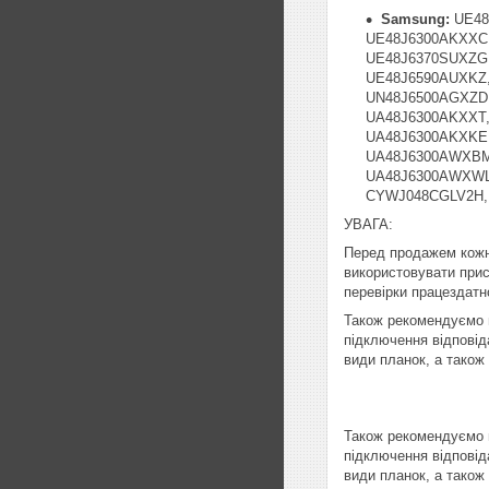
Samsung:
UE48
UE48J6300AKXXC,
UE48J6370SUXZG,
UE48J6590AUXKZ,
UN48J6500AGXZD,
UA48J6300AKXXT,
UA48J6300AKXKE
UA48J6300AWXBM
UA48J6300AWXWL
CYWJ048CGLV2H,
УВАГА:
Перед продажем кожн
використовувати прист
перевірки працездатно
Також рекомендуємо п
підключення відповід
види планок, а також
Також рекомендуємо п
підключення відповід
види планок, а також