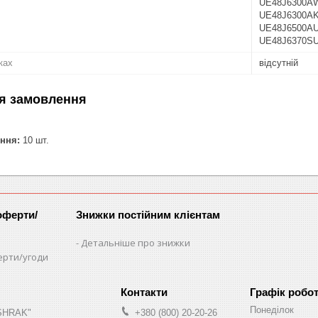
UE48J6300A
UE48J6300AK
UE48J6500A
UE48J6370S
ках
відсутній
я замовлення
ння:
10 шт.
оферти/
Знижки постійним клієнтам
Детальніше про знижки
ерти/угоди
Графік робо
Понеділок
"SHRAK"
+380 (800) 20-20-26