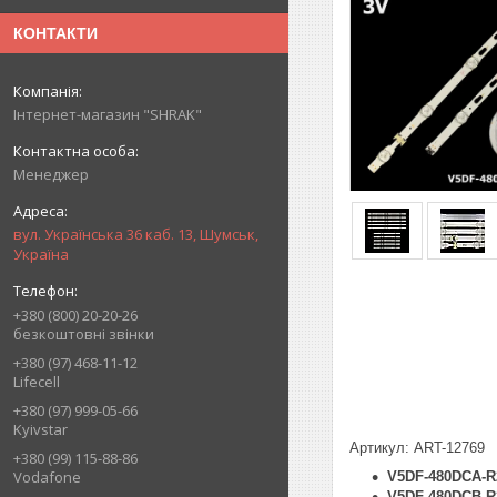
КОНТАКТИ
Інтернет-магазин "SHRAK"
Менеджер
вул. Українська 36 каб. 13, Шумськ,
Україна
+380 (800) 20-20-26
безкоштовні звінки
+380 (97) 468-11-12
Lifecell
+380 (97) 999-05-66
Kyivstar
Артикул: ART-12769
+380 (99) 115-88-86
Vodafone
V5DF-480DCA-
V5DF-480DCB-