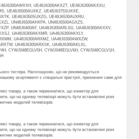
E48J6300AWXXH, UE48J6300AKXZT, UE48J6300AKXXU,
MS, UE48J6500AUXKZ, UE48J6375SUXXE,
UXTK, UE48J6350SUXZG, UE48J6530AUXRU,
KXZL, UN48J6500AHXPA, UN48J6500AGXZS,
XZP, UN48J6400AF, UA48J6300ARLSG, UA48J6300AKXXV,
KXSJ, UA48J6300AKXMR, UA48J6300AKXLY,
ARXMM, UA48J6300ARXMZ, UA48J6300AWXZW,
RXTW, UA48J6300ARXSK, UA48J6300AKLXL,
4H, CYWJ048EGLV5H, CYWJ048EGLV6H, CYWJ048CGLV1H,
6H
ьного тестера. Наголошуємо, що не рекомендується
В нашому асортименті є спеціальні пристрої, призначені саме для
писі товару, а також переконатися, що конектор для
ити, що на одному телевізорі можуть бути встановлені різні
жетних моделей телевізорів.
писі товару, а також переконатися, що конектор для
ити, що на одному телевізорі можуть бути встановлені різні
жетних моделей телевізорів.