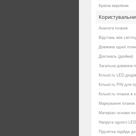
Країна виробник
Користувальни
Аналоги планок
Відстань між світло
Довжина одної план
Діагональ (дюйми)
Загальна довжина п
Кількість LED діодів
Кількість PIN для 
Кількість планок в 
Маркування планок
Матеріал основи пл
Напруга одного LED
Підсвітка підійде д