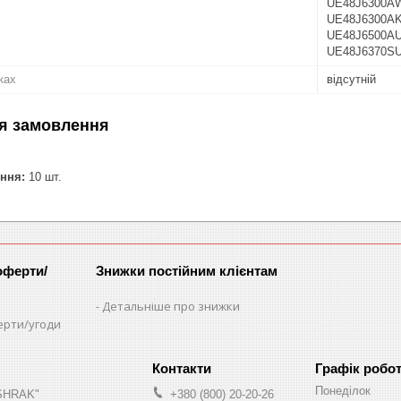
UE48J6300A
UE48J6300AK
UE48J6500A
UE48J6370S
ках
відсутній
я замовлення
ння:
10 шт.
оферти/
Знижки постійним клієнтам
Детальніше про знижки
ерти/угоди
Графік робо
Понеділок
"SHRAK"
+380 (800) 20-20-26