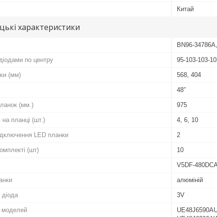
Китай
цькі характеристики
BN96-34786A
діодами по центру
95-103-103-10
ки (мм)
568, 404
48″
ланок (мм.)
975
 на планці (шт.)
4, 6, 10
підключення LED планки
2
комплекті (шт)
10
V5DF-480DCA
анки
алюміній
 діода
3V
о моделей
UE48J6590A