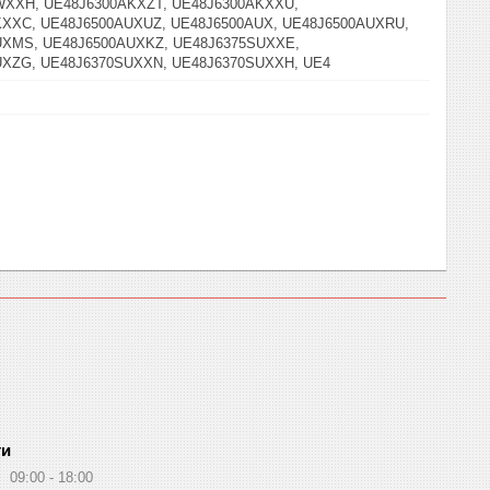
WXXH, UE48J6300AKXZT, UE48J6300AKXXU,
XXC, UE48J6500AUXUZ, UE48J6500AUX, UE48J6500AUXRU,
UXMS, UE48J6500AUXKZ, UE48J6375SUXXE,
UXZG, UE48J6370SUXXN, UE48J6370SUXXH, UE4
ти
09:00
18:00