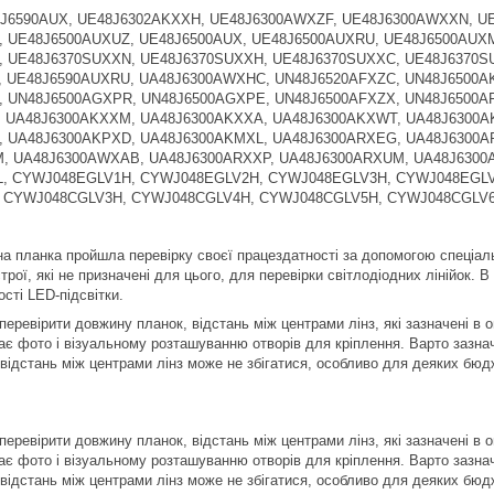
J6590AUX, UE48J6302AKXXH, UE48J6300AWXZF, UE48J6300AWXXN, U
 UE48J6500AUXUZ, UE48J6500AUX, UE48J6500AUXRU, UE48J6500AUX
 UE48J6370SUXXN, UE48J6370SUXXH, UE48J6370SUXXC, UE48J6370S
 UE48J6590AUXRU, UA48J6300AWXHC, UN48J6520AFXZC, UN48J6500A
 UN48J6500AGXPR, UN48J6500AGXPE, UN48J6500AFXZX, UN48J6500AF
 UA48J6300AKXXM, UA48J6300AKXXA, UA48J6300AKXWT, UA48J6300A
, UA48J6300AKPXD, UA48J6300AKMXL, UA48J6300ARXEG, UA48J6300
, UA48J6300AWXAB, UA48J6300ARXXP, UA48J6300ARXUM, UA48J6300A
, CYWJ048EGLV1H, CYWJ048EGLV2H, CYWJ048EGLV3H, CYWJ048EGLV
 CYWJ048CGLV3H, CYWJ048CGLV4H, CYWJ048CGLV5H, CYWJ048CGLV
а планка пройшла перевірку своєї працездатності за допомогою спеціал
рої, які не призначені для цього, для перевірки світлодіодних лінійок. 
сті LED-підсвітки.
еревірити довжину планок, відстань між центрами лінз, які зазначені в о
ає фото і візуальному розташуванню отворів для кріплення. Варто зазнач
 відстань між центрами лінз може не збігатися, особливо для деяких бюд
еревірити довжину планок, відстань між центрами лінз, які зазначені в о
ає фото і візуальному розташуванню отворів для кріплення. Варто зазнач
 відстань між центрами лінз може не збігатися, особливо для деяких бюд