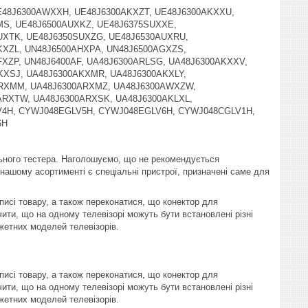
E48J6300AWXXH, UE48J6300AKXZT, UE48J6300AKXXU,
MS, UE48J6500AUXKZ, UE48J6375SUXXE,
UXTK, UE48J6350SUXZG, UE48J6530AUXRU,
KXZL, UN48J6500AHXPA, UN48J6500AGXZS,
XZP, UN48J6400AF, UA48J6300ARLSG, UA48J6300AKXXV,
KXSJ, UA48J6300AKXMR, UA48J6300AKXLY,
ARXMM, UA48J6300ARXMZ, UA48J6300AWXZW,
RXTW, UA48J6300ARXSK, UA48J6300AKLXL,
4H, CYWJ048EGLV5H, CYWJ048EGLV6H, CYWJ048CGLV1H,
6H
ьного тестера. Наголошуємо, що не рекомендується
В нашому асортименті є спеціальні пристрої, призначені саме для
писі товару, а також переконатися, що конектор для
ити, що на одному телевізорі можуть бути встановлені різні
жетних моделей телевізорів.
писі товару, а також переконатися, що конектор для
ити, що на одному телевізорі можуть бути встановлені різні
жетних моделей телевізорів.