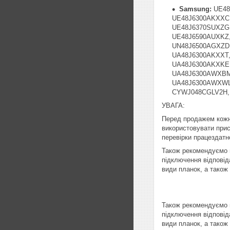
Samsung:
UE48
UE48J6300AKXXC,
UE48J6370SUXZG,
UE48J6590AUXKZ,
UN48J6500AGXZD,
UA48J6300AKXXT,
UA48J6300AKXKE
UA48J6300AWXBM
UA48J6300AWXWL
CYWJ048CGLV2H,
УВАГА:
Перед продажем кожн
використовувати прист
перевірки працездатно
Також рекомендуємо п
підключення відповід
види планок, а також
Також рекомендуємо п
підключення відповід
види планок, а також