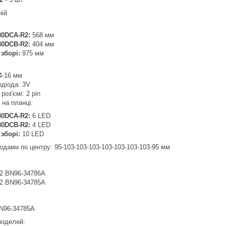
ній
80DCA-R2:
568 мм
80DCB-R2:
404 мм
 зборі:
975 мм
4-16 мм
одіода: 3V
роз'ємі: 2 pin
в на планці:
80DCA-R2:
6 LED
80DCB-R2:
4 LED
 зборі:
10 LED
іодами по центру: 95-103-103-103-103-103-103-103-95 мм
2 BN96-34786A
2 BN96-34785A
N96-34785A
 моделей: