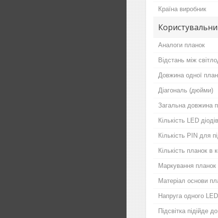
Країна виробник
Користувальни
Аналоги планок
Відстань між світло
Довжина одної план
Діагональ (дюйми)
Загальна довжина п
Кількість LED діодів
Кількість PIN для 
Кількість планок в 
Маркування планок
Матеріал основи пл
Напруга одного LED
Підсвітка підійде д