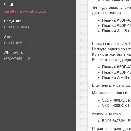
Тип підкладки: алюмі
beretta_rez@yahoo.com
Довжина планок:
Планка V5DF-4
Планка V5DF-4
+380979990566
Планки A + B в
+380974681112
Ширина планок: 7,5-1
Напруга одного світл
Кількість контактів на 
+380974681112
Кількість світлодіоді
Планка V5DF-4
Планка V5DF-4
Планки A + B в
Відстань між світлод
Маркування планок:
V5DF-480DCA-R
V5DF-480DCB-R
Аналоги планок:
BN96-34786A, B
Підсвітка підійде до