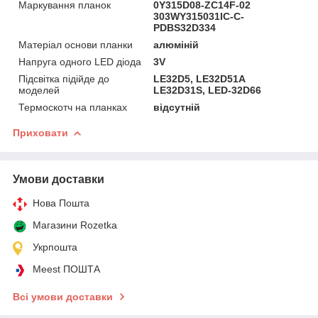
Маркування планок
0Y315D08-ZC14F-02
303WY315031IC-C-
PDBS32D334
Матеріал основи планки
алюміній
Напруга одного LED діода
3V
Підсвітка підійде до
LE32D5, LE32D51A
моделей
LE32D31S, LED-32D66
Термоскотч на планках
відсутній
Приховати
Умови доставки
Нова Пошта
Магазини Rozetka
Укрпошта
Meest ПОШТА
Всі умови доставки