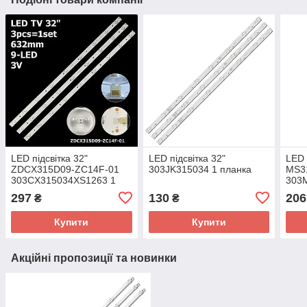
LED підсвітка 32"
LED підсвітка 32"
LED 
ZDCX315D09-ZC14F-01
303JK315034 1 планка
MS3
303CX315034XS1263 1
303
планка
1 пл
297
130
206
₴
₴
Купити
Купити
Акційні пропозиції та новинки