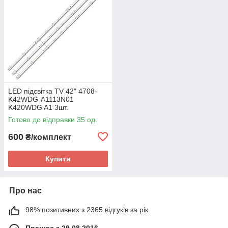
LED підсвітка TV 42" 4708-
K42WDG-A1113N01
K420WDG A1 3шт.
Готово до відправки 35 од.
600
₴/комплект
Купити
Про нас
98% позитивних з 2365 відгуків за рік
Працює з 29.08.2016