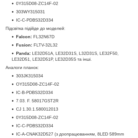
0Y315D08-ZC14F-02
303WY315031
IC-C-PDBS32D334
Підсвітка підійде до моделей:
Falcon:
FL32N67D
Fusion:
FLTV-32L32
Panda:
LE32D51A, LE32D31S, L32D31S, LE32F50,
LE32D51, LE32D51P, LE32D35S та інші.
Аналоги планок:
303JK315034
OY315D08-ZC14F-02
IC-B-PDBS32D334
7.03. F. 58017GST2R
CJ 1.30.1.580012013
0Y315D08-ZC14F-02
IC-C-PDBS32D334
IC-A-CNAK32D527 (з доопрацюванням, 8LED 589mm