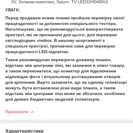
3V, 3планки=комплект, Saturn: TV LED32HD400U)
УВАГА:
Перед продажем кожна планка пройшла перевірку своєї
працездатності за допомогою спеціального тестера.
Наголошуємо, що не рекомендується використовувати
пристрої, які не призначені для цього, для перевірки
світлодіодних лінійок. В нашому асортименті є
спеціальні пристрої, призначені саме для перевірки
працездатності LED-підсвітки.
Також рекомендуємо перевірити довжину планок,
відстань між центрами лінз, які зазначені в описі товару,
а також переконатися, що конектор для підключення
відповідає фото і візуальному розташуванню отворів
для кріплення. Варто зазначити, що на одному телевізорі
можуть бути встановлені різні види планок, а також
відстань між центрами лінз може не збігатися, особливо
для деяких бюджетних моделей телевізорів.
Приховати
Характеристики