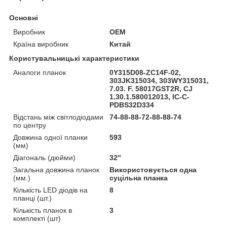
Основні
Виробник
OEM
Країна виробник
Китай
Користувальницькі характеристики
Аналоги планок
0Y315D08-ZC14F-02,
303JK315034, 303WY315031,
7.03. F. 58017GST2R, CJ
1.30.1.580012013, IC-C-
PDBS32D334
Відстань між світлодіодами
74-88-88-72-88-88-74
по центру
Довжина одної планки
593
(мм)
Діагональ (дюйми)
32″
Загальна довжина планок
Використовується одна
(мм.)
суцільна планка
Кількість LED діодів на
8
планці (шт.)
Кількість планок в
3
комплекті (шт)