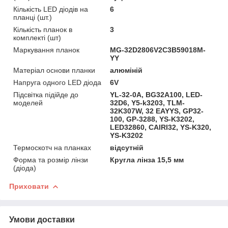
Кількість LED діодів на
6
планці (шт.)
Кількість планок в
3
комплекті (шт)
Маркування планок
MG-32D2806V2C3B59018M-
YY
Матеріал основи планки
алюміній
Напруга одного LED діода
6V
Підсвітка підійде до
YL-32-0A, BG32A100, LED-
моделей
32D6, Y5-k3203, TLM-
32K307W, 32 EAYYS, GP32-
100, GP-3288, YS-K3202,
LED32860, CAIRI32, YS-K320,
YS-K3202
Термоскотч на планках
відсутній
Форма та розмір лінзи
Кругла лінза 15,5 мм
(діода)
Приховати
Умови доставки