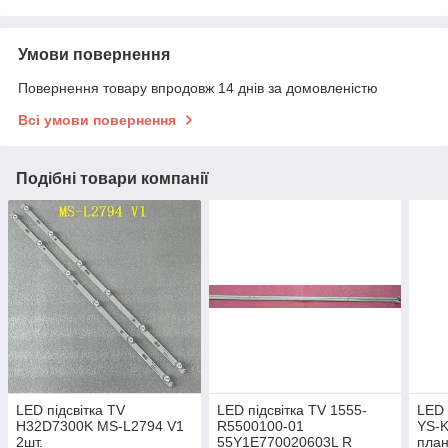
Умови повернення
Повернення товару впродовж 14 днів за домовленістю
Всі умови повернення
Подібні товари компанії
LED підсвітка TV
LED підсвітка TV 1555-
LED 
H32D7300K MS-L2794 V1
R5500100-01
YS-K
2шт.
55Y1E770020603L R
план