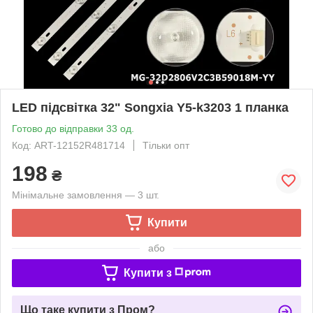
LED підсвітка 32" Songxia Y5-k3203 1 планка
Готово до відправки 33 од.
Код: ART-12152R481714
Тільки опт
198
₴
Мінімальне замовлення — 3 шт.
Купити
або
Купити з
Що таке купити з Пром?