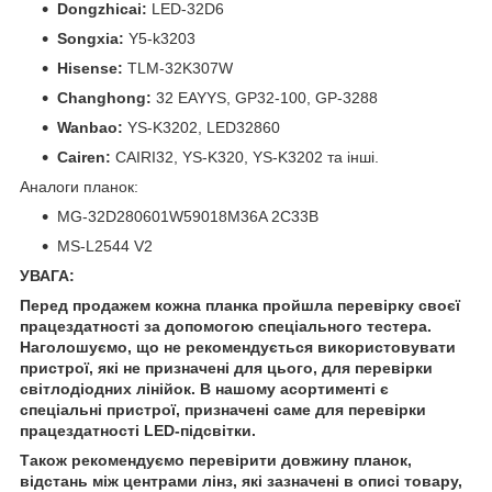
Dongzhicai:
LED-32D6
Songxia:
Y5-k3203
Hisense:
TLM-32K307W
Changhong:
32 EAYYS, GP32-100, GP-3288
Wanbao:
YS-K3202, LED32860
Cairen:
CAIRI32, YS-K320, YS-K3202 та інші.
Аналоги планок:
MG-32D280601W59018M36A 2C33B
MS-L2544 V2
УВАГА:
Перед продажем кожна планка пройшла перевірку своєї
працездатності за допомогою спеціального тестера.
Наголошуємо, що не рекомендується використовувати
пристрої, які не призначені для цього, для перевірки
світлодіодних лінійок. В нашому асортименті є
спеціальні пристрої, призначені саме для перевірки
працездатності LED-підсвітки.
Також рекомендуємо перевірити довжину планок,
відстань між центрами лінз, які зазначені в описі товару,