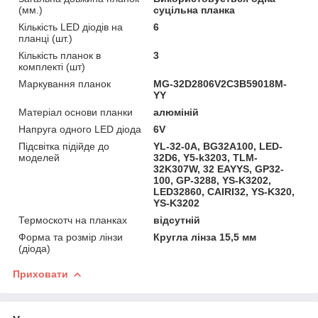
(мм.)
суцільна планка
Кількість LED діодів на
6
планці (шт.)
Кількість планок в
3
комплекті (шт)
Маркування планок
MG-32D2806V2C3B59018M-
YY
Матеріал основи планки
алюміній
Напруга одного LED діода
6V
Підсвітка підійде до
YL-32-0A, BG32A100, LED-
моделей
32D6, Y5-k3203, TLM-
32K307W, 32 EAYYS, GP32-
100, GP-3288, YS-K3202,
LED32860, CAIRI32, YS-K320,
YS-K3202
Термоскотч на планках
відсутній
Форма та розмір лінзи
Кругла лінза 15,5 мм
(діода)
Приховати