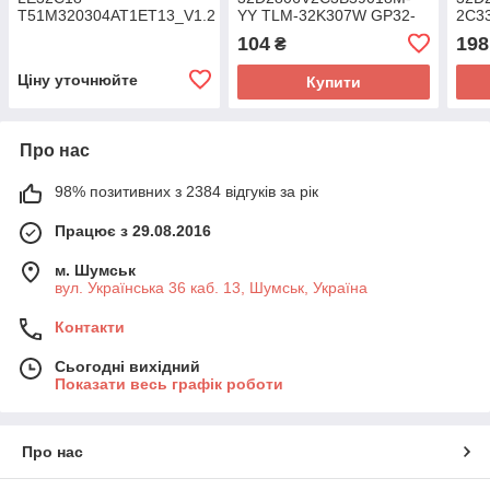
T51M320304AT1ET13_V1.2
YY TLM-32K307W GP32-
2C33
LSC320A1V01
100 1 планка
104
198
₴
Ціну уточнюйте
Купити
Про нас
98% позитивних з 2384 відгуків за рік
Працює з 29.08.2016
м. Шумськ
вул. Українська 36 каб. 13, Шумськ, Україна
Контакти
Сьогодні вихідний
Показати весь графік роботи
Про нас