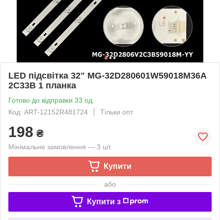
LED підсвітка 32" MG-32D280601W59018M36A
2C33B 1 планка
Готово до відправки 33 од.
Код: ART-12152R481724
Тільки опт
198
₴
Мінімальне замовлення — 3 шт.
Купити
або
Купити з