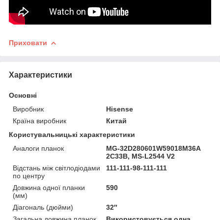
Приховати
Характеристики
Основні
Виробник
Hisense
Країна виробник
Китай
Користувальницькі характеристики
Аналоги планок
MG-32D280601W59018M36A
2C33B, MS-L2544 V2
Відстань між світлодіодами
111-111-98-111-111
по центру
Довжина одної планки
590
(мм)
Діагональ (дюйми)
32″
Загальна довжина планок
Використовується одна