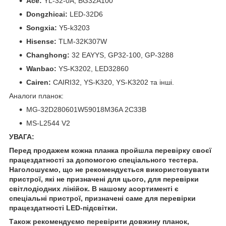
Ace:
YL-32-0A, BG32A100
Dongzhicai:
LED-32D6
Songxia:
Y5-k3203
Hisense:
TLM-32K307W
Changhong:
32 EAYYS, GP32-100, GP-3288
Wanbao:
YS-K3202, LED32860
Cairen:
CAIRI32, YS-K320, YS-K3202 та інші.
Аналоги планок:
MG-32D280601W59018M36A 2C33B
MS-L2544 V2
УВАГА:
Перед продажем кожна планка пройшла перевірку своєї
працездатності за допомогою спеціального тестера.
Наголошуємо, що не рекомендується використовувати
пристрої, які не призначені для цього, для перевірки
світлодіодних лінійок. В нашому асортименті є
спеціальні пристрої, призначені саме для перевірки
працездатності LED-підсвітки.
Також рекомендуємо перевірити довжину планок,