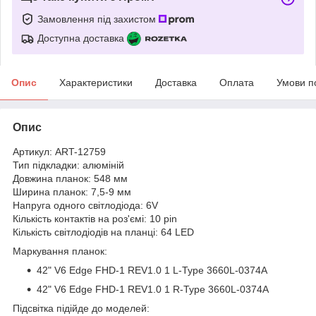
Замовлення під захистом
Доступна доставка
Опис
Характеристики
Доставка
Оплата
Умови п
Опис
Артикул: ART-12759
Тип підкладки: алюміній
Довжина планок: 548 мм
Ширина планок: 7,5-9 мм
Напруга одного світлодіода: 6V
Кількість контактів на роз'ємі: 10 pin
Кількість світлодіодів на планці: 64 LED
Маркування планок:
42" V6 Edge FHD-1 REV1.0 1 L-Type 3660L-0374A
42" V6 Edge FHD-1 REV1.0 1 R-Type 3660L-0374A
Підсвітка підійде до моделей: