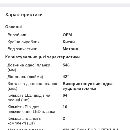
Характеристики
Основні
Виробник
OEM
Країна виробник
Китай
Вид запчастини
Матриці
Користувальницькі характеристики
Довжина одної планки
548
(мм)
Діагональ (дюйми)
42″
Загальна довжина планок
Використовується одна
(мм.)
суцільна планка
Кількість LED діодів на
64
планці (шт.)
Кількість PIN для
10
підключення LED планки
Кількість планок в
2
комплекті (шт)
Маркування планок
42″ V6 Edge FHD-1 REV1.0 1