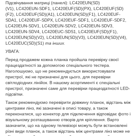
Підсвічування матриці (панелі): LC420EUN(SD)
(V1), LC420EUN-SDF1, LC420EUF(SD)(PX), LC420EUF(SD)
(F2), LC420EUF(SD)(A1), LC420EUN(SD)(F1), LC420EUF-
SDA1, LC420EUF-SDPX, LC420EUF-SDF1, LC420EUF-SDF2,
LC420EUN-SDV1, LC420EUN-SDV2, LC420EUN-SDV3,
LC420EUN-SDV4, LC420EUC-SDS1, LC420EUF(SD)(F1),
LC420EUN(SD)(V2), LC420EUN(SD)(V3), LC420EUN(SD)(V4),
LC420EUC(SD)(S1)
та інших.
УВАГА:
Перед продажем кожна планка пройшла перевірку своєї
працездатності за допомогою спеціального тестера.
Наголошуємо, що не рекомендується використовувати
пристрої, які не призначені для цього, для перевірки
світлодіодних лінійок. В нашому асортименті є спеціальні
пристрої, призначені саме для перевірки працездатності LED-
підсвітки.
Також рекомендуємо перевірити довжину планок, відстань між
центрами лінз, які зазначені в описі товару, а також
переконатися, що конектор для підключення відповідає фото і
візуальному розташуванню отворів для кріплення. Варто
зазначити, що на одному телевізорі можуть бути встановлені
різні види планок, а також відстань між центрами лінз може не