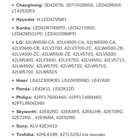
Changhong:
3D42878i, 3DTV42860iX, LED42860IX,
LT42920EX
Hyundai:
H-LED42V5M1
Konka:
LED42R7000PD, LED421S95D,
LED42MS11PD, LED42IS988PD
LG:
42LW4500-CA, 42LV4500-CA, 42LW5500-CA,
42LV3600-CB, 42LV3700, 42LV3700-ZC, 42LW4500-ZB,
42LV4500-ZC, 42LW5500-ZE, 42LV570S, 42LV5500,
42LW5400, 42LV3400, 42LV375S, 42LV450U, 42LV571S,
42LW450U, 42LW570S, 42LW573S, 42LW575S,
42LW5700, 42LW650S
Haier:
LE42Z300R3D, LE42H300ND, LE42A30
Panda:
LE42K11, LE42K12D
Philips:
42PFL7606H/60, 42PFL7406H/60,
42PFL8606D/60
Skyworth:
42E82RD, 42E83RS, 42E61HR, 42E70RG,
42E72RA，42E96RA, 42E92RD
Sony:
KLV-42EX410
Toshiba:
42HL833R, 42TL525U
та іншими.