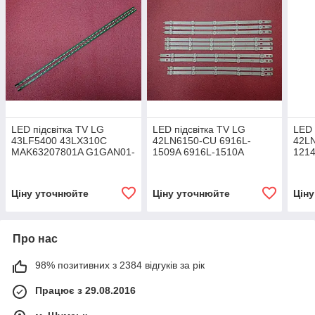
LED підсвітка TV LG
LED підсвітка TV LG
LED 
43LF5400 43LX310C
42LN6150-CU 6916L-
42L
MAK63207801A G1GAN01-
1509A 6916L-1510A
1214
0793A G1GAN01-0794A
6916L-1511A 6916L-1512A
10шт.
10шт.
Ціну уточнюйте
Ціну уточнюйте
Цін
Про нас
98% позитивних з 2384 відгуків за рік
Працює з 29.08.2016