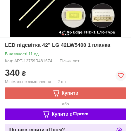
LED підсвітка 42" LG 42LW5400 1 планка
В наявності 11 од.
Код: ART-12759R481674
Тільки опт
340
₴
Мінімальне замовлення — 2 шт.
Купити
або
Купити з
Що таке купити з Пром?