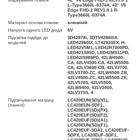
L-Type3660L-0374A, 42″ V6
Edge FHD-1 REV1.0 1 R-
Type3660L-0374A
Матеріал основи планки
алюміній
Напруга одного LED діода
6V
Підсвітка підійде до
3D42878i, 3DTV42860iX,
моделей
LED42860IX, LT42920EX, H-
LED42V5M1, LED42R7000PD,
LED421S95D, LED42MS11PD,
LED42IS988PD, 42LW4500-
CA, 42LV4500-CA, 42LW5500-
CA, 42LV3600-CB, 42LV3700,
42LV3700-ZC, 42LW4500-ZB,
42LV4500-ZC, 42LW5500-ZE,
42LV570S, 42LV5500,
42LW5400, 42LV3400,
42LV375S, 4
Підсвічування матриці
LC420EUN(SD)(V1),
(панелі)
LC420EUN-SDF1,
LC420EUF(SD)(PX),
LC420EUF(SD)(F2),
LC420EUF(SD)(A1),
LC420EUN(SD)(F1),
LC420EUF-SDA1, LC420EUF-
SDPX, LC420EUF-SDF1,
LC420EUF-SDF2, LC420EUN-