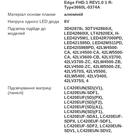
Edge FHD-1 REV1.0 1 R-
Type3660L-0374A
Матеріал основи планки
алюміній
Напруга одного LED діода
6V
Підсвітка підійде до
3D42878i, 3DTV42860iX,
моделей
LED42860IX, LT42920EX, H-
LED42V5M1, LED42R7000PD,
LED421S95D, LED42MS11PD,
LED42IS988PD, 42LW4500-
CA, 42LV4500-CA, 42LW5500-
CA, 42LV3600-CB, 42LV3700,
42LV3700-ZC, 42LW4500-ZB,
42LV4500-ZC, 42LW5500-ZE,
42LV570S, 42LV5500,
42LW5400, 42LV3400,
42LV375S, 4
Підсвічування матриці
LC420EUN(SD)(V1),
(панелі)
LC420EUN-SDF1,
LC420EUF(SD)(PX),
LC420EUF(SD)(F2),
LC420EUF(SD)(A1),
LC420EUN(SD)(F1),
LC420EUF-SDA1, LC420EUF-
SDPX, LC420EUF-SDF1,
LC420EUF-SDF2, LC420EUN-
SDV1, LC420EUN-SDV2,