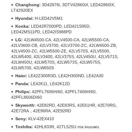
Changhong:
3D42878i, 3DTV42860iX, LED42860IX,
LT42920EX
Hyundai:
H-LED42V5M1
Konka:
LED42R7000PD, LED421S95D,
LED42MS11PD, LED42IS988PD
LG:
42LW4500-CA, 42LV4500-CA, 42LW5500-CA,
42LV3600-CB, 42LV3700, 42LV3700-ZC, 42LW4500-ZB,
42LV4500-ZC, 42LW5500-ZE, 42LV570S, 42LV5500,
42LW5400, 42LV3400, 42LV375S, 42LV450U, 42LV571S,
42LW450U, 42LW570S, 42LW573S, 42LW575S,
42LW5700, 42LW650S
Haier:
LE42Z300R3D, LE42H300ND, LE42A30
Panda:
LE42K11, LE42K12D
Philips:
42PFL7606H/60, 42PFL7406H/60,
42PFL8606D/60
Skyworth:
42E82RD, 42E83RS, 42E61HR, 42E70RG,
42E72RA，42E96RA, 42E92RD
Sony:
KLV-42EX410
Toshiba:
42HL833R, 42TL525U
та іншими.