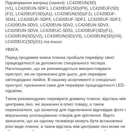
Підсвічування матриці (панелі): LC420EUN(SD)
(V1), LC420EUN-SDF1, LC420EUF(SD)(PX), LC420EUF(SD)
(F2), LC420EUF(SD)(A1), LC420EUN(SD)(F1), LC420EUF-
SDA1, LC420EUF-SDPX, LC420EUF-SDF1, LC420EUF-SDF2,
LC420EUN-SDV1, LC420EUN-SDV2, LC420EUN-SDV3,
LC420EUN-SDV4, LC420EUC-SDS1, LC420EUF(SD)(F1),
LC420EUN(SD)(V2), LC420EUN(SD)(V3), LC420EUN(SD)(V4),
LC420EUC(SD)(S1)
та інших.
УВАГА:
Перед продажем кожна планка пройшла перевірку своєї
працездатності за допомогою спеціального тестера.
Наголошуємо, що не рекомендується використовувати
пристрої, які не призначені для цього, для перевірки
світлодіодних лінійок. В нашому асортименті є спеціальні
пристрої, призначені саме для перевірки працездатності LED-
підсвітки.
Також рекомендуємо перевірити довжину планок, відстань між
центрами лінз, які зазначені в описі товару, а також
переконатися, що конектор для підключення відповідає фото і
візуальному розташуванню отворів для кріплення. Варто
зазначити, що на одному телевізорі можуть бути встановлені
різні види планок, а також відстань між центрами лінз може не