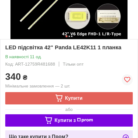
LED підсвітка 42" Panda LE42K11 1 планка
В наявності 11 од.
Код: ART-12759R481688
Тільки опт
340
₴
Мінімальне замовлення — 2 шт.
Купити
або
Купити з
Що таке купити з Пром?