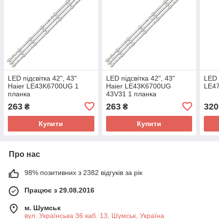
LED підсвітка 42", 43"
LED підсвітка 42", 43"
LED 
Haier LE43K6700UG 1
Haier LE43K6700UG
LE47
планка
43V31 1 планка
263
263
320
₴
₴
Купити
Купити
Про нас
98% позитивних з 2382 відгуків за рік
Працює з 29.08.2016
м. Шумськ
вул. Українська 36 каб. 13, Шумськ, Україна