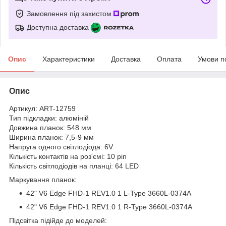
Замовлення під захистом
Доступна доставка
Опис
Характеристики
Доставка
Оплата
Умови п
Опис
Артикул: ART-12759
Тип підкладки: алюміній
Довжина планок: 548 мм
Ширина планок: 7,5-9 мм
Напруга одного світлодіода: 6V
Кількість контактів на роз'ємі: 10 pin
Кількість світлодіодів на планці: 64 LED
Маркування планок:
42" V6 Edge FHD-1 REV1.0 1 L-Type 3660L-0374A
42" V6 Edge FHD-1 REV1.0 1 R-Type 3660L-0374A
Підсвітка підійде до моделей: