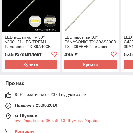
LED підсвітка TV 39"
LED підсвітка 39"
LED 
V390HJ1-LE6-TREM1
PANASONIC TX-39AS500B
C42
Panasonic: TX-39A400B
TX-L39E6EK 1 планка
39A
TX-39AS500B, TH-39A400,
план
535
495
535
₴/комплект
₴
TX-39A400E 1шт.
Купити
Купити
Про нас
98% позитивних з 2378 відгуків за рік
Працює з 29.08.2016
м. Шумськ
вул. Українська 36 каб. 13, Шумськ, Україна
Контакти