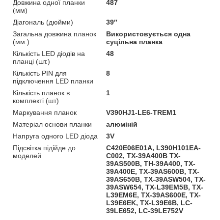
Довжина одної планки
487
(мм)
Діагональ (дюйми)
39″
Загальна довжина планок
Використовується одна
(мм.)
суцільна планка
Кількість LED діодів на
48
планці (шт.)
Кількість PIN для
8
підключення LED планки
Кількість планок в
1
комплекті (шт)
Маркування планок
V390HJ1-LE6-TREM1
Матеріал основи планки
алюміній
Напруга одного LED діода
3V
Підсвітка підійде до
C420E06E01A, L390H101EA-
моделей
C002, TX-39A400B TX-
39AS500B, TH-39A400, TX-
39A400E, TX-39AS600B, TX-
39AS650B, TX-39ASW504, TX-
39ASW654, TX-L39EM5B, TX-
L39EM6E, TX-39AS600E, TX-
L39E6EK, TX-L39E6B, LC-
39LE652, LC-39LE752V