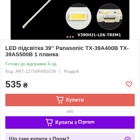
LED підсвітка 39" Panasonic TX-39A400B TX-
39AS500B 1 планка
Готово до відправки 4 од.
Код: ART-12758R481638
Роздріб
535
₴
Купити
або
Купити з
Що таке купити з Пром?