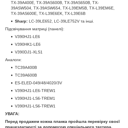
TX-39A400E, TX-39AS600B, TX-39AS650B, TX-
39ASW504, TX-39ASW654, TX-L39EM5B, TX-L39EM6E,
TX-39AS600E, TX-L39E6EK, TX-L39E6B
Sharp:
LC-39LE652, LC-39LE752V та інші.
Підсвічування матриці (панелі):
V390HJ1-LE6
V390HK1-LE6
V390DJ1-XLS1
Аналоги:
TC39A400B
TC39A600B
ES-ELED-049/48/4020/3V
V390HJ1-LE6-TREW1
V390HJ1-LS6-TREM1
V390HJ1-LS6-TREW1
УВАГА:
Перед продажем кожна планка пройшла перевірку своєї
працездатності за допомогою спеціального тестера.