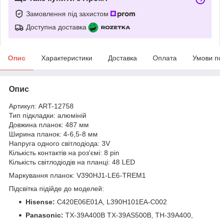
Замовлення під захистом
Доступна доставка
Опис
Характеристики
Доставка
Оплата
Умови п
Опис
Артикул: ART-12758
Тип підкладки: алюміній
Довжина планок: 487 мм
Ширина планок: 4-6,5-8 мм
Напруга одного світлодіода: 3V
Кількість контактів на роз'ємі: 8 pin
Кількість світлодіодів на планці: 48 LED
Маркування планок: V390HJ1-LE6-TREM1
Підсвітка підійде до моделей:
Hisense:
C420E06E01A, L390H101EA-C002
Panasonic:
TX-39A400B TX-39AS500B, TH-39A400,