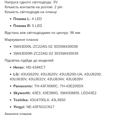
Напруга одного світлодіода: 3V
Кількість контактів на роз'ємі: 2 pin
Кількість світлодіодів на планці:
Планка L:
4 LED
Планка R:
5 LED
Відстань між світлодіодами по центру: 96 мм
Маркування планок:
SW43D09L-ZC22AG-02 303SW430038
SW43D09R-ZC22AG-02 303SW430039
Підсвітка підійде до моделей:
Heran:
HD-434KC7
LG:
43UG620V, 43UJ620V, 43UJ6200-UA, 43UJ6200,
43UJ630V, 43UJ631V, 43UJ634V, 43UJ639V
Panasonic:
TH-43FX680C, TH-43E200DX
Skyworth:
43E3, 43E388G, SW430M09, LED43E2
Toshiba:
43U4700LA, 43L3650
Yingyi:
NE-43F501CN17
Аналоги планок: