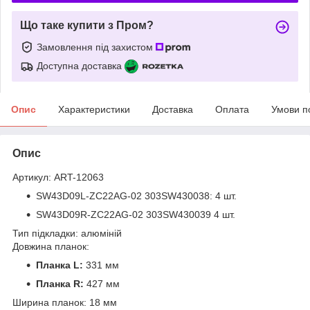
Що таке купити з Пром?
Замовлення під захистом
Доступна доставка
Опис
Характеристики
Доставка
Оплата
Умови п
Опис
Артикул: ART-12063
SW43D09L-ZC22AG-02 303SW430038: 4 шт.
SW43D09R-ZC22AG-02 303SW430039 4 шт.
Тип підкладки: алюміній
Довжина планок:
Планка L:
331 мм
Планка R:
427 мм
Ширина планок: 18 мм