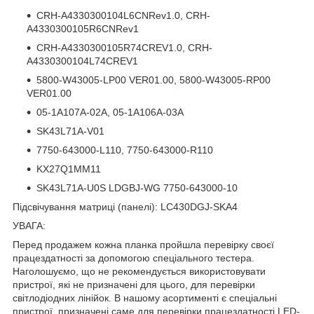
CRH-A4330300104L6CNRev1.0, CRH-
A4330300105R6CNRev1
CRH-A4330300105R74CREV1.0, CRH-
A4330300104L74CREV1
5800-W43005-LP00 VER01.00, 5800-W43005-RP00
VER01.00
05-1A107A-02A, 05-1A106A-03A
SK43L71A-V01
7750-643000-L110, 7750-643000-R110
KX27Q1MM11
SK43L71A-U0S LDGBJ-WG 7750-643000-10
Підсвічування матриці (панелі): LC430DGJ-SKA4
УВАГА:
Перед продажем кожна планка пройшла перевірку своєї
працездатності за допомогою спеціального тестера.
Наголошуємо, що не рекомендується використовувати
пристрої, які не призначені для цього, для перевірки
світлодіодних лінійок. В нашому асортименті є спеціальні
пристрої, призначені саме для перевірки працездатності LED-