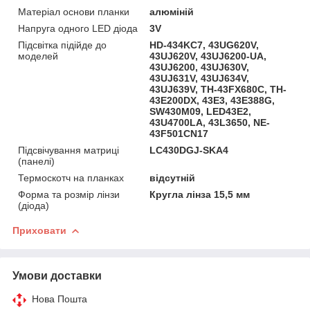
Матеріал основи планки
алюміній
Напруга одного LED діода
3V
Підсвітка підійде до
HD-434KC7, 43UG620V,
моделей
43UJ620V, 43UJ6200-UA,
43UJ6200, 43UJ630V,
43UJ631V, 43UJ634V,
43UJ639V, TH-43FX680C, TH-
43E200DX, 43E3, 43E388G,
SW430M09, LED43E2,
43U4700LA, 43L3650, NE-
43F501CN17
Підсвічування матриці
LC430DGJ-SKA4
(панелі)
Термоскотч на планках
відсутній
Форма та розмір лінзи
Кругла лінза 15,5 мм
(діода)
Приховати
Умови доставки
Нова Пошта