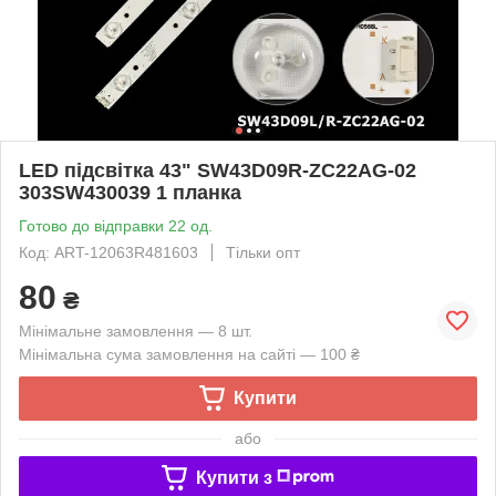
LED підсвітка 43" SW43D09R-ZC22AG-02
303SW430039 1 планка
Готово до відправки 22 од.
Код: ART-12063R481603
Тільки опт
80
₴
Мінімальне замовлення — 8 шт.
Мінімальна сума замовлення на сайті — 100 ₴
Купити
або
Купити з