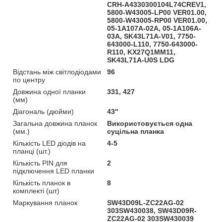
CRH-A4330300104L74CREV1,
5800-W43005-LP00 VER01.00,
5800-W43005-RP00 VER01.00,
05-1A107A-02A, 05-1A106A-
03A, SK43L71A-V01, 7750-
643000-L110, 7750-643000-
R110, KX27Q1MM11,
SK43L71A-U0S LDG
Відстань між світлодіодами
96
по центру
Довжина одної планки
331, 427
(мм)
Діагональ (дюйми)
43″
Загальна довжина планок
Використовується одна
(мм.)
суцільна планка
Кількість LED діодів на
4-5
планці (шт.)
Кількість PIN для
2
підключення LED планки
Кількість планок в
8
комплекті (шт)
Маркування планок
SW43D09L-ZC22AG-02
303SW430038, SW43D09R-
ZC22AG-02 303SW430039