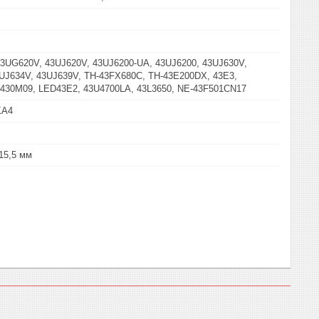
3UG620V, 43UJ620V, 43UJ6200-UA, 43UJ6200, 43UJ630V,
UJ634V, 43UJ639V, TH-43FX680C, TH-43E200DX, 43E3,
430M09, LED43E2, 43U4700LA, 43L3650, NE-43F501CN17
KA4
 15,5 мм