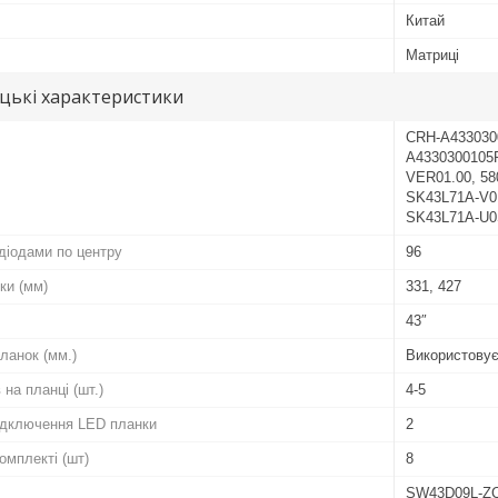
Китай
Матриці
цькі характеристики
CRH-A433030
A4330300105
VER01.00, 58
SK43L71A-V01
SK43L71A-U
діодами по центру
96
ки (мм)
331, 427
43″
ланок (мм.)
Використовує
 на планці (шт.)
4-5
підключення LED планки
2
комплекті (шт)
8
SW43D09L-ZC