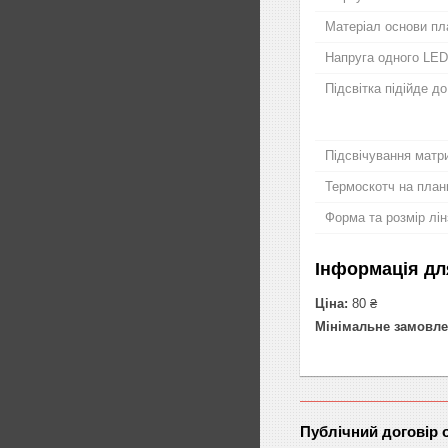
Матеріал основи пл
Напруга одного LED
Підсвітка підійде д
Підсвічування матри
Термоскотч на план
Форма та розмір лін
Інформація дл
Ціна:
80 ₴
Мінімальне замовле
Публічний договір 