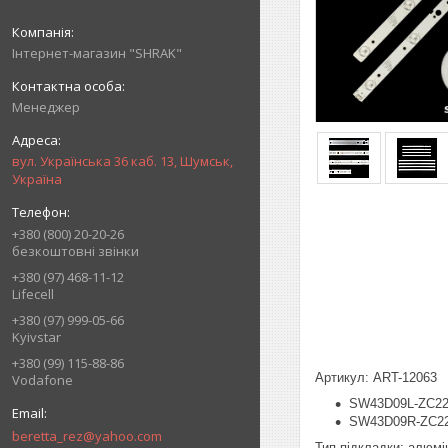
Інтернет-магазин "SHRAK"
Менеджер
вул. Українська 36 каб. 13, Шумськ,
Україна
+380 (800) 20-20-26
безкоштовні звінки
+380 (97) 468-11-12
Lifecell
+380 (97) 999-05-66
Kyivstar
+380 (99) 115-88-86
Артикул: ART-12063
Vodafone
SW43D09L-ZC22
SW43D09R-ZC22
beretta_rez@yahoo.com
Тип підкладки: алюмі