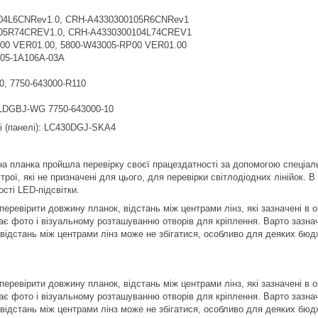
04L6CNRev1.0, CRH-A4330300105R6CNRev1
05R74CREV1.0, CRH-A4330300104L74CREV1
00 VER01.00, 5800-W43005-RP00 VER01.00
 05-1A106A-03A
0, 7750-643000-R110
LDGBJ-WG 7750-643000-10
і (панелі): LC430DGJ-SKA4
а планка пройшла перевірку своєї працездатності за допомогою спеціал
рої, які не призначені для цього, для перевірки світлодіодних лінійок. 
сті LED-підсвітки.
еревірити довжину планок, відстань між центрами лінз, які зазначені в о
ає фото і візуальному розташуванню отворів для кріплення. Варто зазнач
 відстань між центрами лінз може не збігатися, особливо для деяких бюд
еревірити довжину планок, відстань між центрами лінз, які зазначені в о
ає фото і візуальному розташуванню отворів для кріплення. Варто зазнач
 відстань між центрами лінз може не збігатися, особливо для деяких бюд