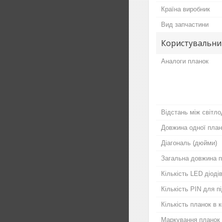
Країна виробник
Вид запчастини
Користувальни
Аналоги планок
Відстань між світло
Довжина одної план
Діагональ (дюйми)
Загальна довжина п
Кількість LED діодів
Кількість PIN для 
Кількість планок в 
Маркування планок