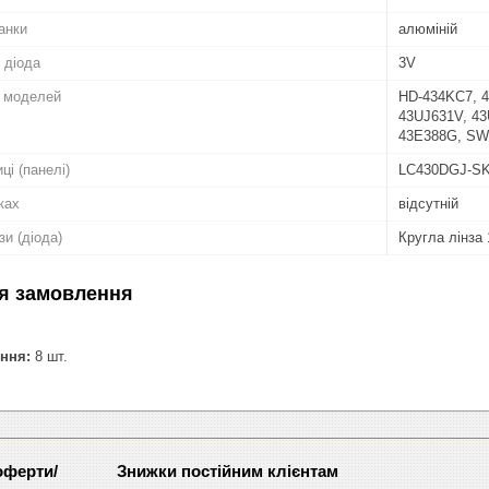
анки
алюміній
 діода
3V
о моделей
HD-434KC7, 4
43UJ631V, 43
43E388G, SW
ці (панелі)
LC430DGJ-S
ках
відсутній
зи (діода)
Кругла лінза
я замовлення
ння:
8 шт.
оферти/
Знижки постійним клієнтам