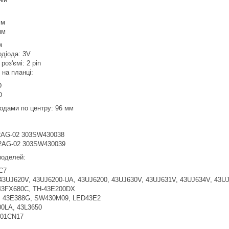
мм
мм
м
одіода: 3V
роз'ємі: 2 pin
в на планці:
D
D
іодами по центру: 96 мм
AG-02 303SW430038
AG-02 303SW430039
 моделей:
C7
3UJ620V, 43UJ6200-UA, 43UJ6200, 43UJ630V, 43UJ631V, 43UJ634V, 43U
3FX680C, TH-43E200DX
 43E388G, SW430M09, LED43E2
0LA, 43L3650
01CN17