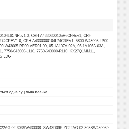
0104L6CNRev1.0, CRH-A4330300105R6CNRev1, CRH-
R74CREV1.0, CRH-A4330300104L74CREV1, 5800-W43005-LP00
00-W43005-RP00 VER01.00, 05-1A107A-02A, 05-1A106A-03A,
, 7750-643000-L110, 7750-643000-R110, KX27Q1MM11,
0S LDG
ться одна суцільна планка
22AG-02 303SW430038, SW43D09R-ZC22AG-02 303SW430039