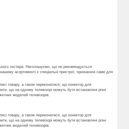
ьного тестера. Наголошуємо, що не рекомендується
В нашому асортименті є спеціальні пристрої, призначені саме для
писі товару, а також переконатися, що конектор для
ити, що на одному телевізорі можуть бути встановлені різні
жетних моделей телевізорів.
писі товару, а також переконатися, що конектор для
ити, що на одному телевізорі можуть бути встановлені різні
жетних моделей телевізорів.