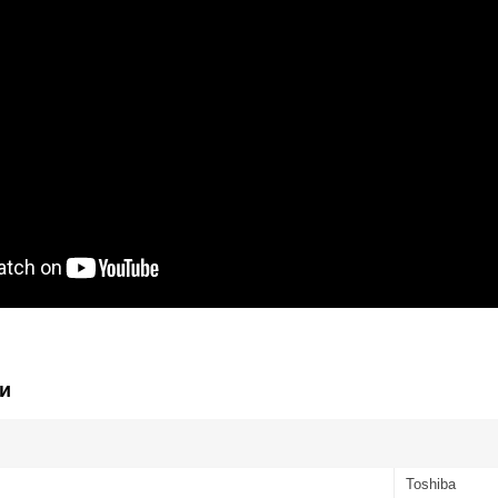
и
Toshiba