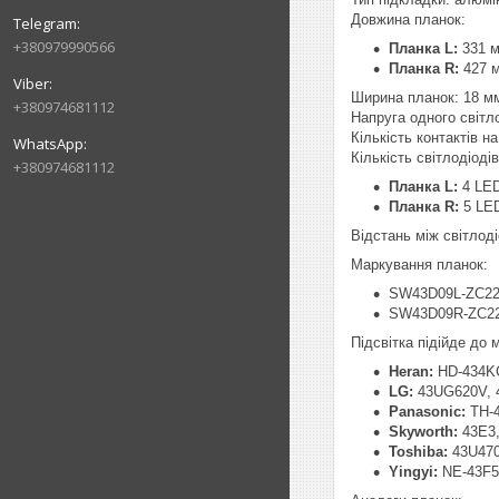
Довжина планок:
+380979990566
Планка L:
331 
Планка R:
427 
Ширина планок: 18 м
+380974681112
Напруга одного світл
Кількість контактів на 
Кількість світлодіоді
+380974681112
Планка L:
4 LE
Планка R:
5 LE
Відстань між світлод
Маркування планок:
SW43D09L-ZC22
SW43D09R-ZC22
Підсвітка підійде до
Heran:
HD-434K
LG:
43UG620V, 4
Panasonic:
TH-4
Skyworth:
43E3,
Toshiba:
43U470
Yingyi:
NE-43F5