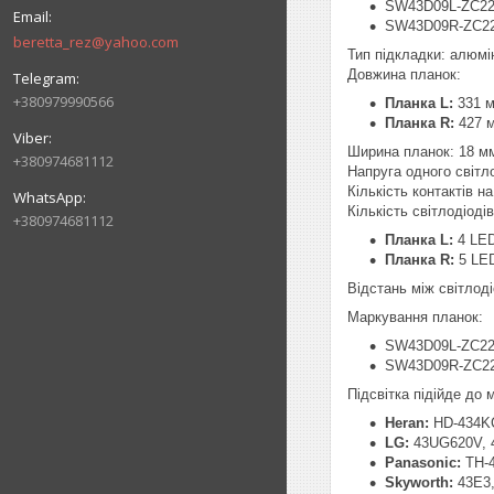
SW43D09L-ZC22
SW43D09R-ZC22
beretta_rez@yahoo.com
Тип підкладки: алюмі
Довжина планок:
+380979990566
Планка L:
331 
Планка R:
427 
Ширина планок: 18 м
+380974681112
Напруга одного світл
Кількість контактів на 
Кількість світлодіоді
+380974681112
Планка L:
4 LE
Планка R:
5 LE
Відстань між світлод
Маркування планок:
SW43D09L-ZC22
SW43D09R-ZC22
Підсвітка підійде до
Heran:
HD-434K
LG:
43UG620V, 4
Panasonic:
TH-4
Skyworth:
43E3,