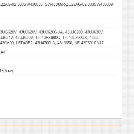
22AG-02 303SW430038, SW43D09R-ZC22AG-02 303SW430039
3UG620V, 43UJ620V, 43UJ6200-UA, 43UJ6200, 43UJ630V,
UJ634V, 43UJ639V, TH-43FX680C, TH-43E200DX, 43E3,
430M09, LED43E2, 43U4700LA, 43L3650, NE-43F501CN17
KA4
 15,5 мм