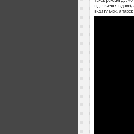
Також рекомендуємо п
підключення відповід
види планок, а також