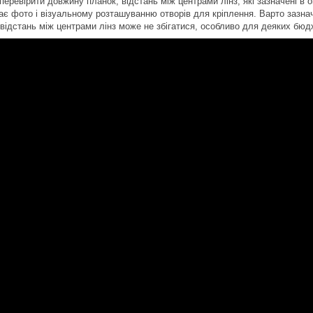
еревірити довжину планок, відстань між центрами лінз, які зазначені в о
ає фото і візуальному розташуванню отворів для кріплення. Варто зазнач
 відстань між центрами лінз може не збігатися, особливо для деяких бюд