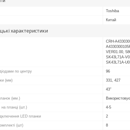
ути
Toshiba
Китай
цькі характеристики
CRH-A433030
A4330300105
VER01.00, 58
SK43L71A-V01
SK43L71A-U
діодами по центру
96
ки (мм)
331, 427
43″
ланок (мм.)
Використовує
 на планці (шт.)
4-5
підключення LED планки
2
комплекті (шт)
8