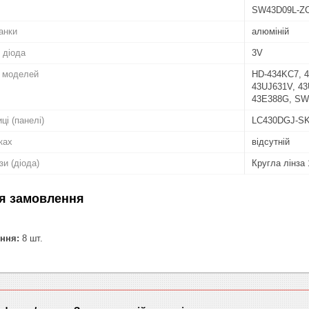
SW43D09L-ZC
анки
алюміній
 діода
3V
о моделей
HD-434KC7, 4
43UJ631V, 43
43E388G, SW
ці (панелі)
LC430DGJ-S
ках
відсутній
зи (діода)
Кругла лінза
я замовлення
ння:
8 шт.