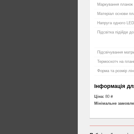
Маркування планок
Матеріал основи пл
Напруга одного LED
Підсвітка підійде д
Підсвічування матри
Термоскотч на план
Форма та розмір лін
Інформація дл
Ціна:
80 ₴
Мінімальне замовле