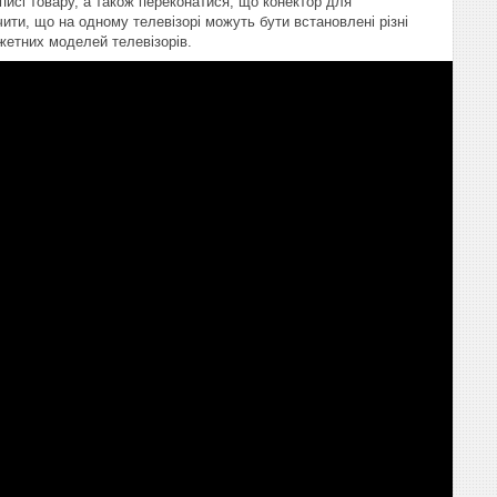
писі товару, а також переконатися, що конектор для
ити, що на одному телевізорі можуть бути встановлені різні
жетних моделей телевізорів.