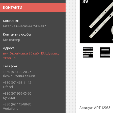
КОНТАКТИ
Інтернет-магазин "SHRAK"
Менеджер
вул. Українська 36 каб. 13, Шумськ,
Україна
+380 (800) 20-20-26
безкоштовні звінки
+380 (97) 468-11-12
Lifecell
+380 (97) 999-05-66
Kyivstar
+380 (99) 115-88-86
Артикул: ART-12063
Vodafone