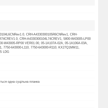
0104L6CNRev1.0, CRH-A4330300105R6CNRev1, CRH-
R74CREV1.0, CRH-A4330300104L74CREV1, 5800-W43005-LP00
00-W43005-RP00 VER01.00, 05-1A107A-02A, 05-1A106A-03A,
, 7750-643000-L110, 7750-643000-R110, KX27Q1MM11,
0S LDG
ться одна суцільна планка