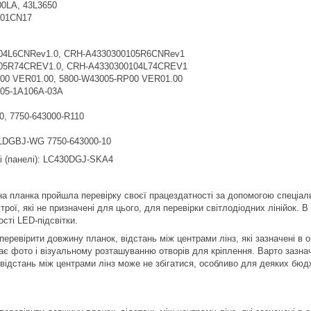
0LA, 43L3650
01CN17
04L6CNRev1.0, CRH-A4330300105R6CNRev1
05R74CREV1.0, CRH-A4330300104L74CREV1
00 VER01.00, 5800-W43005-RP00 VER01.00
 05-1A106A-03A
0, 7750-643000-R110
LDGBJ-WG 7750-643000-10
і (панелі): LC430DGJ-SKA4
а планка пройшла перевірку своєї працездатності за допомогою спеціал
рої, які не призначені для цього, для перевірки світлодіодних лінійок. 
сті LED-підсвітки.
еревірити довжину планок, відстань між центрами лінз, які зазначені в о
ає фото і візуальному розташуванню отворів для кріплення. Варто зазнач
 відстань між центрами лінз може не збігатися, особливо для деяких бюд