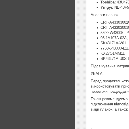
Toshiba:
43U470
Yingyi:
NE-43F5
Аналоги планок:
CRH-A43303001
CRH-A43303001
5800-W43005-LP
05-1A107A-02A,
SK43L71A-V01
7750-643000-L11
KX27Q1MM11
SK43L71A-U0S 
Підсвічування матриц
УВАГА:
Перед продажем кожн
використовувати прист
перевірки працездатно
Також рекомендуємо п
підключення відповід
види планок, а також