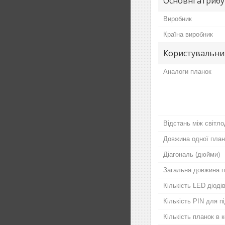
Основні атриб
Виробник
Країна виробник
Користувальни
Аналоги планок
Відстань між світло
Довжина одної план
Діагональ (дюйми)
Загальна довжина п
Кількість LED діодів
Кількість PIN для 
Кількість планок в 