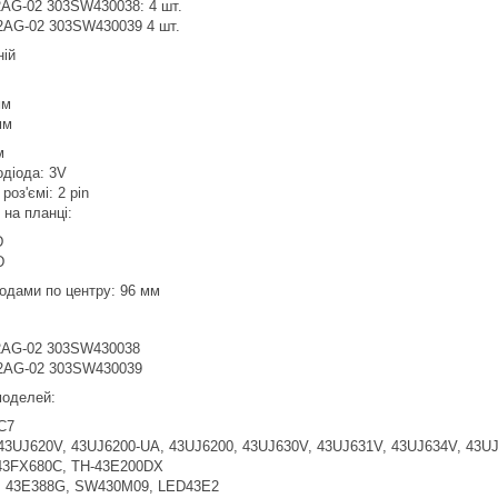
AG-02 303SW430038: 4 шт.
AG-02 303SW430039 4 шт.
ній
мм
мм
м
одіода: 3V
роз'ємі: 2 pin
в на планці:
D
D
іодами по центру: 96 мм
AG-02 303SW430038
AG-02 303SW430039
 моделей:
C7
3UJ620V, 43UJ6200-UA, 43UJ6200, 43UJ630V, 43UJ631V, 43UJ634V, 43U
3FX680C, TH-43E200DX
 43E388G, SW430M09, LED43E2