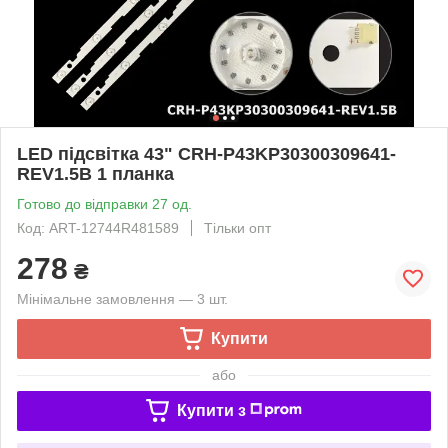
LED підсвітка 43" CRH-P43KP30300309641-
REV1.5B 1 планка
Готово до відправки 27 од.
Код: ART-12744R481589
Тільки опт
278
₴
Мінімальне замовлення — 3 шт.
Купити
або
Купити з