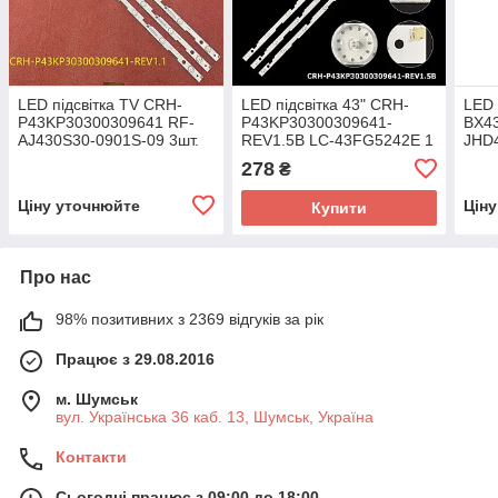
LED підсвітка TV CRH-
LED підсвітка 43" CRH-
LED 
P43KP30300309641 RF-
P43KP30300309641-
BX4
AJ430S30-0901S-09 3шт.
REV1.5B LC-43FG5242E 1
JHD
планка
278
₴
Ціну уточнюйте
Цін
Купити
Про нас
98% позитивних з 2369 відгуків за рік
Працює з 29.08.2016
м. Шумськ
вул. Українська 36 каб. 13, Шумськ, Україна
Контакти
Сьогодні працює з 09:00 до 18:00