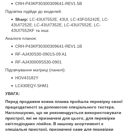
CRH-P43KP30300309641-REV1.5B
Підсвітка підійде до моделей:
Sharp:
LC-43UI7552E, 43UI, LC-43FG5242E, LC-
43UI7252E, LC-43UI7352E, LC-43UI7552E, LC-
43UI7552KF та інші.
Аналоги планок:
CRH-P43KP30300309641-REV1.1B
RF-AJ430S30-0901S-09 A1
RF-AJ430009SS30-0901
Підсвічування матриці (панелі):
HOV43182Y
LC430EQY-SHM1
УВАГА:
Перед продажем кожна планка пройшла перевірку своєї
працездатності за допомогою спеціального тестера.
Наголошуємо, що не рекомендується використовувати
пристрої, які не призначені для цього, для перевірки
світлодіодних лінійок. В нашому асортименті є
спеціальні пристрої, призначені саме для перевірки