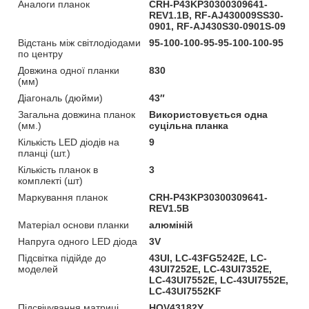
Аналоги планок
CRH-P43KP30300309641-
REV1.1B, RF-AJ430009SS30-
0901, RF-AJ430S30-0901S-09
Відстань між світлодіодами
95-100-100-95-95-100-100-95
по центру
Довжина одної планки
830
(мм)
Діагональ (дюйми)
43″
Загальна довжина планок
Використовується одна
(мм.)
суцільна планка
Кількість LED діодів на
9
планці (шт.)
Кількість планок в
3
комплекті (шт)
Маркування планок
CRH-P43KP30300309641-
REV1.5B
Матеріал основи планки
алюміній
Напруга одного LED діода
3V
Підсвітка підійде до
43UI, LC-43FG5242E, LC-
моделей
43UI7252E, LC-43UI7352E,
LC-43UI7552E, LC-43UI7552E,
LC-43UI7552KF
Підсвічування матриці
HOV43182Y