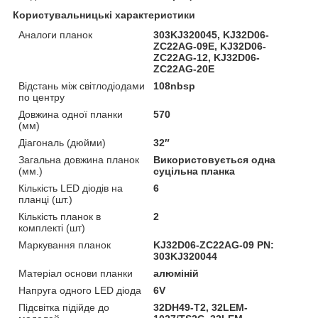
Користувальницькі характеристики
Аналоги планок
303KJ320045, KJ32D06-
ZC22AG-09E, KJ32D06-
ZC22AG-12, KJ32D06-
ZC22AG-20E
Відстань між світлодіодами
108nbsp
по центру
Довжина одної планки
570
(мм)
Діагональ (дюйми)
32″
Загальна довжина планок
Використовується одна
(мм.)
суцільна планка
Кількість LED діодів на
6
планці (шт.)
Кількість планок в
2
комплекті (шт)
Маркування планок
KJ32D06-ZC22AG-09 PN:
303KJ320044
Матеріал основи планки
алюміній
Напруга одного LED діода
6V
Підсвітка підійде до
32DH49-T2, 32LEM-