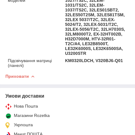
моделей
1027/TS2C, 32LEM-
1031/TS2C, 32LEM-
1037/TS2C, 32LES01SBT2,
32LES50T2SM, 32LES81TSM,
32LEX 5037/T2C, 32LEX-
5024/T2, 32LEX-5031/T2C,
32LEX-5056/T2C, 32LH7030S,
32LM8000T2, EX-32HT002B,
H32D7000M, HTV-32R01-
T2C/A4, LE32B8500T,
LE32K6000S, LE32K6500SA,
U3200STR
Підсвічування матриці
KM0320LDCH, V320BJ6-Q01
(панелі)
Приховати
Умови доставки
Нова Пошта
Магазини Rozetka
Укрпошта
Meest ПОШТА