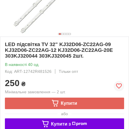
LED підсвітка TV 32" KJ32D06-ZC22AG-09
KJ32D06-ZC22AG-12 KJ32D06-ZC22AG-20E
303KJ320044 303KJ320045 2шт.
В наявності 40 од.
Код: ART-12742R481526
Тільки опт
250
₴
Мінімальне замовлення — 2 шт.
Купити
або
Купити з