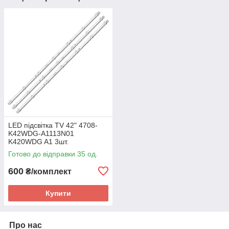
LED підсвітка TV 42" 4708-
K42WDG-A1113N01
K420WDG A1 3шт.
Готово до відправки 35 од.
600
₴/комплект
Купити
Про нас