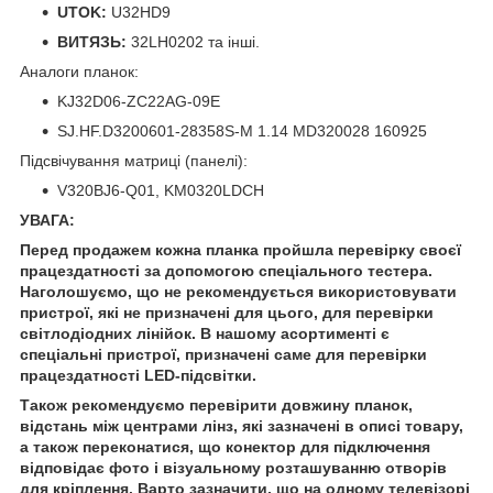
UTOK:
U32HD9
ВИТЯЗЬ:
32LH0202 та інші.
Аналоги планок:
KJ32D06-ZC22AG-09E
SJ.HF.D3200601-28358S-M 1.14 MD320028 160925
Підсвічування матриці (панелі):
V320BJ6-Q01, KM0320LDCH
УВАГА:
Перед продажем кожна планка пройшла перевірку своєї
працездатності за допомогою спеціального тестера.
Наголошуємо, що не рекомендується використовувати
пристрої, які не призначені для цього, для перевірки
світлодіодних лінійок. В нашому асортименті є
спеціальні пристрої, призначені саме для перевірки
працездатності LED-підсвітки.
Також рекомендуємо перевірити довжину планок,
відстань між центрами лінз, які зазначені в описі товару,
а також переконатися, що конектор для підключення
відповідає фото і візуальному розташуванню отворів
для кріплення. Варто зазначити, що на одному телевізорі