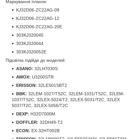
Маркування планок:
KJ32D06-ZC22AG-09
KJ32D06-ZC22AG-12
KJ32D06-ZC22AG-20E
303KJ320045
303KJ320044
303KJ320052E
Підсвітка підійде до моделей:
ASANO:
32LH7030S
AWOX:
U3200STR
ERISSON:
32LES01SBT2
BBK:
32LEM-1027/TS2C, 32LEM-1031/TS2C, 32LEM-
1037/TS2C, 32LEX-5024/T2, 32LEX-5031/T2C, 32LEX
5037/T2C, 32LEX-5056/T2C
DEXP:
H32D7000M
DOFFLER:
32DH49-T2
ECON:
EX-32HT002B
ERISSON:
32LM8000T2, 32LES50T2SM, 32LES81TSM