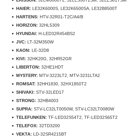
HAIER:
LE32K6000S, LE32K6500SA, LE32B8500T
HARTENS:
HTV-32R01-T2C/A4/B
HORIZON:
32HL5309
HYUNDAI:
H-LED32R454BS2
JVC:
LT-32M350W
KAON:
LE-32D8
KIVI:
32HK20G, 32HR52GR
LIBERTON:
32HE1HDT
MYSTERY:
MTV-3223LT2, MTV-3231LTA2
ROMSAT:
32HH1830, 32HX1850T2
SHIVAKI:
STV-32LED17
STRONG:
32HB4003
SUPRA:
STV-LC32LT0050W, STV-LC32LT0080W
TELEFUNKEN:
TF-LED32S54T2, TF-LED32S65T2
TELEFOX:
32TD3200
VEKTA:
LD-32SR4215BT