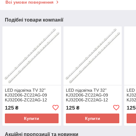
Всі умови повернення
Подібні товари компанії
LED підсвітка TV 32"
LED підсвітка TV 32"
LED 
KJ32D06-ZC22AG-09
KJ32D06-ZC22AG-09
KJ3
KJ32D06-ZC22AG-12
KJ32D06-ZC22AG-12
KJ3
KJ32D06-ZC22AG-20E
KJ32D06-ZC22AG-20E
KJ3
125
125
125
₴
₴
303KJ320044
303KJ320044
303
303KJ320045 2шт.
303KJ320045 2шт.
303K
Купити
Купити
Акційні пропозиції та новинки