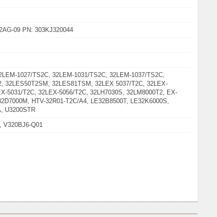
2AG-09 PN: 303KJ320044
32LEM-1027/TS2C, 32LEM-1031/TS2C, 32LEM-1037/TS2C,
, 32LES50T2SM, 32LES81TSM, 32LEX 5037/T2C, 32LEX-
EX-5031/T2C, 32LEX-5056/T2C, 32LH7030S, 32LM8000T2, EX-
32D7000M, HTV-32R01-T2C/A4, LE32B8500T, LE32K6000S,
, U3200STR
 V320BJ6-Q01