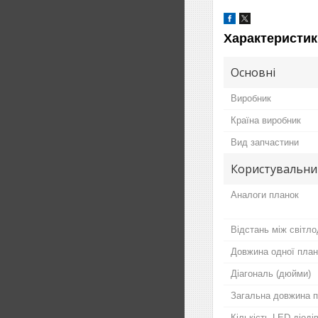
Характеристик
Основні
Виробник
Країна виробник
Вид запчастини
Користувальни
Аналоги планок
Відстань між світло
Довжина одної план
Діагональ (дюйми)
Загальна довжина п
Кількість LED діодів