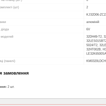
комплекті (шт)
2
KJ32D06-ZC2
анки
алюміній
 діода
6V
о моделей
32DH49-T2, 
32LES01SBT2
5024/T2, 32L
32HT002B, H
LE32K6500SA
ці (панелі)
KM0320LDCH,
я замовлення
ння:
2 шт.