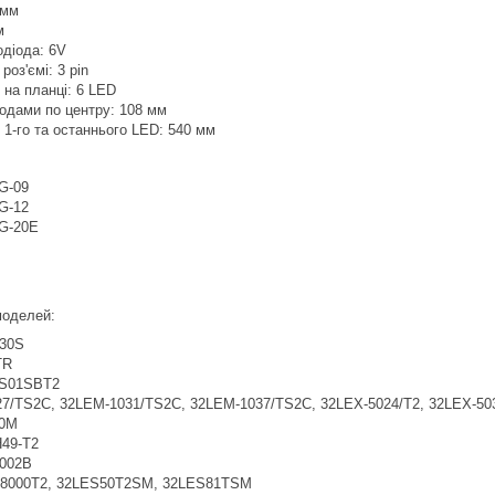
 мм
м
одіода: 6V
роз'ємі: 3 pin
в на планці: 6 LED
іодами по центру: 108 мм
 1-го та останнього LED: 540 мм
G-09
G-12
G-20E
 моделей:
30S
TR
S01SBT2
7/TS2C, 32LEM-1031/TS2C, 32LEM-1037/TS2C, 32LEX-5024/T2, 32LEX-503
0M
49-T2
002B
8000T2, 32LES50T2SM, 32LES81TSM