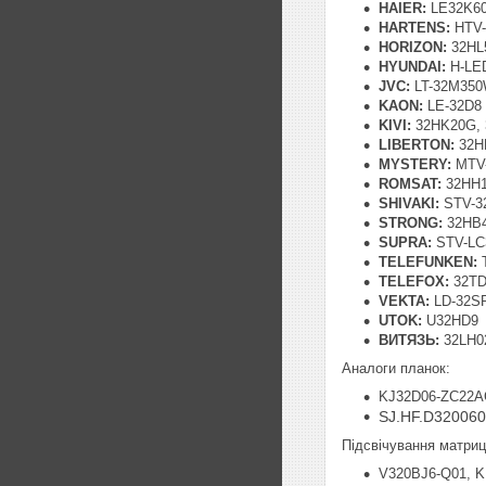
HAIER:
LE32K60
HARTENS:
HTV-
HORIZON:
32HL
HYUNDAI:
H-LE
JVC:
LT-32M35
KAON:
LE-32D8
KIVI:
32HK20G,
LIBERTON:
32H
MYSTERY:
MTV-
ROMSAT:
32HH1
SHIVAKI:
STV-3
STRONG:
32HB4
SUPRA:
STV-LC
TELEFUNKEN:
T
TELEFOX:
32TD
VEKTA:
LD-32S
UTOK:
U32HD9
ВИТЯЗЬ:
32LH02
Аналоги планок:
KJ32D06-ZC22A
SJ.HF.D32006
Підсвічування матриці
V320BJ6-Q01, 