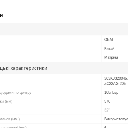
и
OEM
Китай
Матриці
цькі характеристики
303KJ320045
ZC22AG-20E
діодами по центру
108nbsp
ки (мм)
570
32″
ланок (мм.)
Використовує
 на планці (шт.)
6