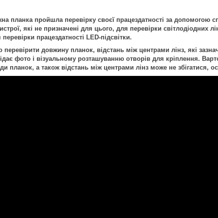
на планка пройшла перевірку своєї працездатності за допомогою с
строї, які не призначені для цього, для перевірки світлодіодних лі
 перевірки працездатності LED-підсвітки.
перевірити довжину планок, відстань між центрами лінз, які зазнач
дає фото і візуальному розташуванню отворів для кріплення. Варто
иди планок, а також відстань між центрами лінз може не збігатися,