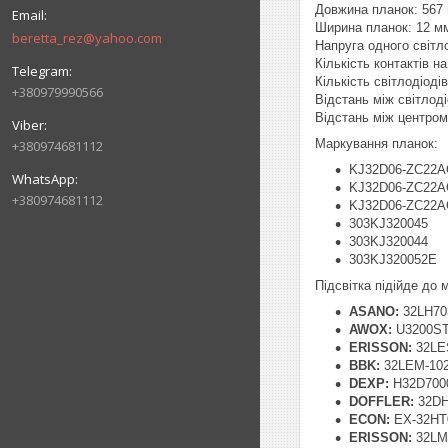
Довжина планок: 567
Ширина планок: 12 м
beretta_rez@yahoo.com
Напруга одного світл
Кількість контактів на 
Кількість світлодіоді
+380979990566
Відстань між світлод
Відстань між центром
Маркування планок:
+380974681112
KJ32D06-ZC22A
KJ32D06-ZC22A
+380974681112
KJ32D06-ZC22A
303KJ320045
303KJ320044
303KJ320052E
Підсвітка підійде до
ASANO:
32LH70
AWOX:
U3200S
ERISSON:
32LE
BBK:
32LEM-102
DEXP:
H32D700
DOFFLER:
32DH
ECON:
EX-32HT
ERISSON:
32LM