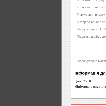
Кількість планок в 
Маркування планок
Матеріал основи пл
Напруга одного LED
Підсвітка підійде д
Підсвічування матри
Інформація дл
Ціна:
250 ₴
Мінімальне замовле