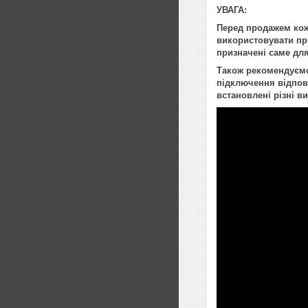
УВАГА:
Перед продажем кож
використовувати при
призначені саме для
Також рекомендуємо 
підключення відпові
встановлені різні в