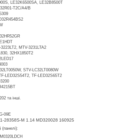
00S, LE32K6500SA, LE32B8500T
32R01-T2C/A4/B
5309
D32R454BS2
0W
 32HR52GR
E1HDT
3223LT2, MTV-3231LTA2
830, 32HX1850T2
2LED17
003
32LT0050W, STV-LC32LT0080W
F-LED32S54T2, TF-LED32S65T2
3200
R4215BT
02 та інші.
G-09E
01-28358S-M 1.14 MD320028 160925
 (панелі):
KM0320LDCH