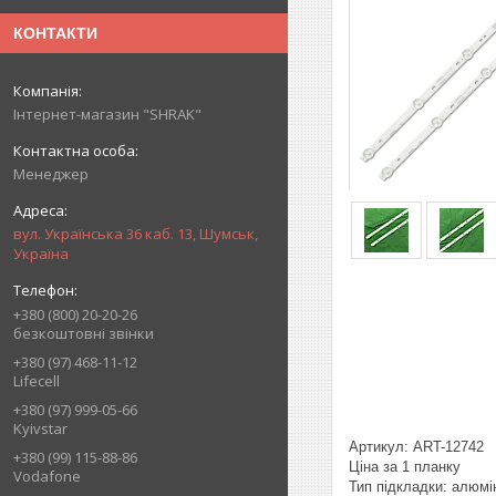
КОНТАКТИ
Інтернет-магазин "SHRAK"
Менеджер
вул. Українська 36 каб. 13, Шумськ,
Україна
+380 (800) 20-20-26
безкоштовні звінки
+380 (97) 468-11-12
Lifecell
+380 (97) 999-05-66
Kyivstar
Артикул: ART-12742
+380 (99) 115-88-86
Ціна за 1 планку
Vodafone
Тип підкладки: алюмі