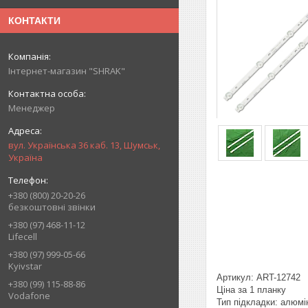
КОНТАКТИ
Інтернет-магазин "SHRAK"
Менеджер
вул. Українська 36 каб. 13, Шумськ,
Україна
+380 (800) 20-20-26
безкоштовні звінки
+380 (97) 468-11-12
Lifecell
+380 (97) 999-05-66
Kyivstar
Артикул: ART-12742
+380 (99) 115-88-86
Ціна за 1 планку
Vodafone
Тип підкладки: алюмі