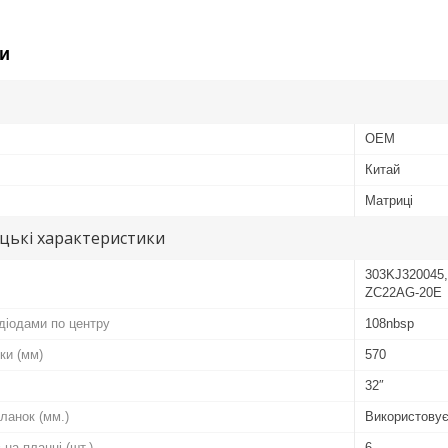
и
OEM
Китай
Матриці
цькі характеристики
303KJ320045
ZC22AG-20E
діодами по центру
108nbsp
ки (мм)
570
32″
ланок (мм.)
Використовує
 на планці (шт.)
6