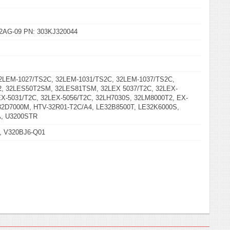
2AG-09 PN: 303KJ320044
32LEM-1027/TS2C, 32LEM-1031/TS2C, 32LEM-1037/TS2C,
, 32LES50T2SM, 32LES81TSM, 32LEX 5037/T2C, 32LEX-
EX-5031/T2C, 32LEX-5056/T2C, 32LH7030S, 32LM8000T2, EX-
32D7000M, HTV-32R01-T2C/A4, LE32B8500T, LE32K6000S,
, U3200STR
 V320BJ6-Q01