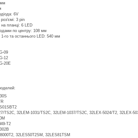
 мм
м
одіода: 6V
роз'ємі: 3 pin
в на планці: 6 LED
іодами по центру: 108 мм
 1-го та останнього LED: 540 мм
G-09
G-12
G-20E
 моделей:
30S
TR
S01SBT2
7/TS2C, 32LEM-1031/TS2C, 32LEM-1037/TS2C, 32LEX-5024/T2, 32LEX-503
0M
49-T2
002B
8000T2, 32LES50T2SM, 32LES81TSM