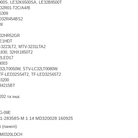
00S, LE32K6500SA, LE32B8500T
32R01-T2C/A4/B
5309
D32R454BS2
0W
 32HR52GR
E1HDT
3223LT2, MTV-3231LTA2
830, 32HX1850T2
2LED17
003
32LT0050W, STV-LC32LT0080W
F-LED32S54T2, TF-LED32S65T2
3200
R4215BT
02 та інші.
G-09E
01-28358S-M 1.14 MD320028 160925
 (панелі):
KM0320LDCH