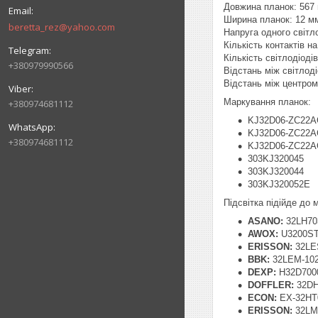
Довжина планок: 567
Ширина планок: 12 м
beretta_rez@yahoo.com
Напруга одного світл
Кількість контактів на 
Кількість світлодіоді
+380979990566
Відстань між світлод
Відстань між центром
Маркування планок:
+380974681112
KJ32D06-ZC22A
KJ32D06-ZC22A
+380974681112
KJ32D06-ZC22A
303KJ320045
303KJ320044
303KJ320052E
Підсвітка підійде до
ASANO:
32LH70
AWOX:
U3200S
ERISSON:
32LE
BBK:
32LEM-102
DEXP:
H32D700
DOFFLER:
32DH
ECON:
EX-32HT
ERISSON:
32LM