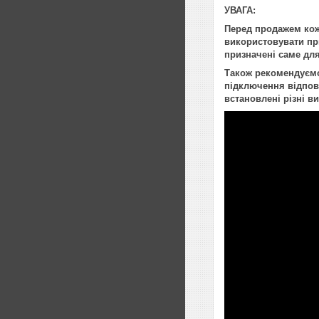
УВАГА:
Перед продажем кож
використовувати при
призначені саме для
Також рекомендуємо 
підключення відпові
встановлені різні в