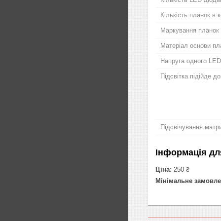
Кількість планок в 
Маркування планок
Матеріал основи пл
Напруга одного LED
Підсвітка підійде д
Підсвічування матри
Інформація дл
Ціна:
250 ₴
Мінімальне замовле