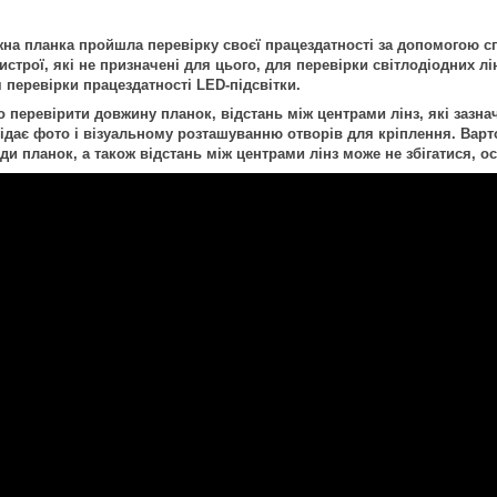
на планка пройшла перевірку своєї працездатності за допомогою с
строї, які не призначені для цього, для перевірки світлодіодних лі
 перевірки працездатності LED-підсвітки.
перевірити довжину планок, відстань між центрами лінз, які зазнач
дає фото і візуальному розташуванню отворів для кріплення. Варто
иди планок, а також відстань між центрами лінз може не збігатися,