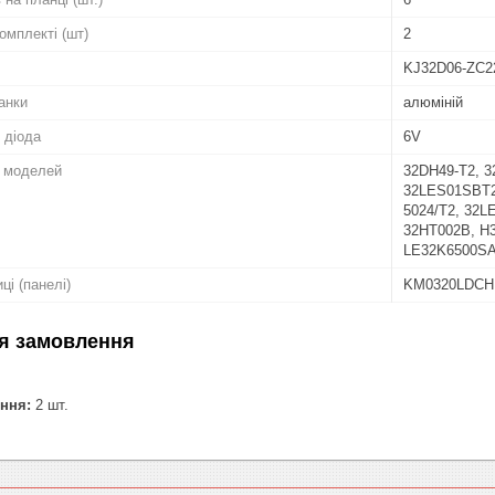
комплекті (шт)
2
KJ32D06-ZC2
анки
алюміній
 діода
6V
о моделей
32DH49-T2, 
32LES01SBT2
5024/T2, 32L
32HT002B, H
LE32K6500SA
ці (панелі)
KM0320LDCH,
я замовлення
ння:
2 шт.