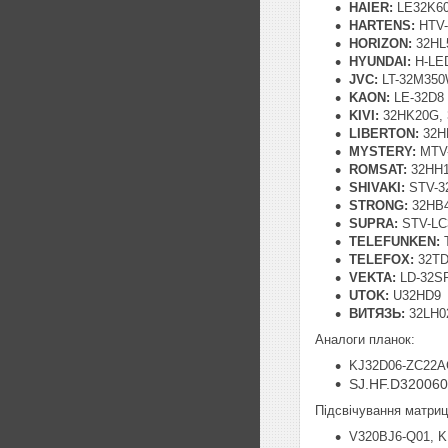
HAIER:
LE32K60
HARTENS:
HTV-
HORIZON:
32HL
HYUNDAI:
H-LE
JVC:
LT-32M35
KAON:
LE-32D8
KIVI:
32HK20G,
LIBERTON:
32H
MYSTERY:
MTV-
ROMSAT:
32HH1
SHIVAKI:
STV-3
STRONG:
32HB4
SUPRA:
STV-LC
TELEFUNKEN:
T
TELEFOX:
32TD
VEKTA:
LD-32S
UTOK:
U32HD9
ВИТЯЗЬ:
32LH02
Аналоги планок:
KJ32D06-ZC22A
SJ.HF.D32006
Підсвічування матриці
V320BJ6-Q01, 