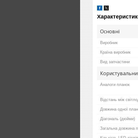
Характеристик
Основні
Виробник
Країна виробник
Вид запчастини
Користувальни
Аналоги планок
Відстань між світло
Довжина одної план
Діагональ (дюйми)
Загальна довжина п
Кількість LED діодів