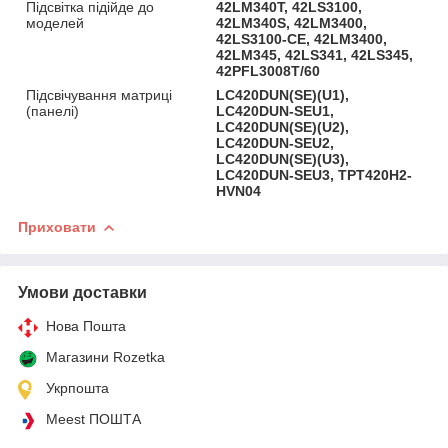
Підсвітка підійде до
42LM340T, 42LS3100,
моделей
42LM340S, 42LM3400,
42LS3100-CE, 42LM3400,
42LM345, 42LS341, 42LS345,
42PFL3008T/60
Підсвічування матриці
LC420DUN(SE)(U1),
(панелі)
LC420DUN-SEU1,
LC420DUN(SE)(U2),
LC420DUN-SEU2,
LC420DUN(SE)(U3),
LC420DUN-SEU3, TPT420H2-
HVN04
Приховати
Умови доставки
Нова Пошта
Магазини Rozetka
Укрпошта
Meest ПОШТА