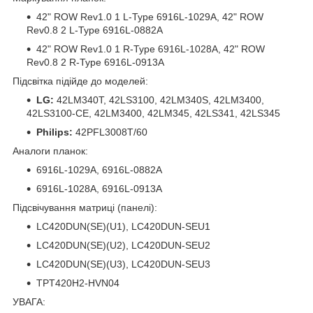
42" ROW Rev1.0 1 L-Type 6916L-1029A, 42" ROW
Rev0.8 2 L-Type 6916L-0882A
42" ROW Rev1.0 1 R-Type 6916L-1028A, 42" ROW
Rev0.8 2 R-Type 6916L-0913A
Підсвітка підійде до моделей:
LG:
42LM340T, 42LS3100, 42LM340S, 42LM3400,
42LS3100-CE, 42LM3400, 42LM345, 42LS341, 42LS345
Philips:
42PFL3008T/60
Аналоги планок:
6916L-1029A, 6916L-0882A
6916L-1028A, 6916L-0913A
Підсвічування матриці (панелі):
LC420DUN(SE)(U1), LC420DUN-SEU1
LC420DUN(SE)(U2), LC420DUN-SEU2
LC420DUN(SE)(U3), LC420DUN-SEU3
TPT420H2-HVN04
УВАГА: