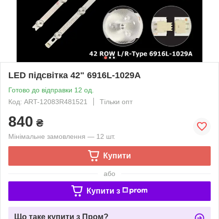
LED підсвітка 42" 6916L-1029A
Готово до відправки 12 од.
Код: ART-12083R481521
Тільки опт
840
₴
Мінімальне замовлення — 12 шт.
Купити
або
Купити з
Що таке купити з Пром?