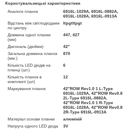
Користувальницькі характеристики
Аналоги планок
6916L-1029A, 6916L-0882A,
6916L-1028A, 6916L-0913A
Відстань між світлодіодами
ltpgtltpgt
по центру
Довжина одної планки
447, 427
(мм)
Діагональ (дюйми)
42″
Загальна довжина планок
870
(мм.)
Кількість LED діодів на
6
планці (шт.)
Кількість планок в
12
комплекті (шт)
Маркування планок
42″ROW Rev1.0 1 L-Type
6916L-1029A, 42″ROW Rev0.8
2L-Type 6916L-0882A,
42″ROW Rev1.0 1 R-Type
6916L-1028A, 42″ROW Rev0.8
2R-Type 6916L-0913A
Матеріал основи планки
алюміній
Напруга одного LED діода
3V