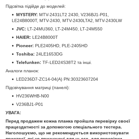
Підсвітка підійде до моделей:
MYSTERY:
MTV-2431LT2 2430, V236BJ1-P01,
LE24B8000T, MTV-2430, MTV-2430LTA2, MTV-2430LW
JVC:
LT-24MU360, LT-24M450, LT-24M550
HAIER:
LE24B8000T
Pioneer:
PLE2405HD, PLE-2405HD
Toshiba:
24LE1653DG
Telefunken:
TF-LED24S38T2 та інші.
Аналоги планок:
LED236D7-ZC14-04(A) PN:30323607204
Підсвічування матриці (панелі):
HV236WHB-N00
V236BJ1-P01
УВАГА:
Перед продажем кожна планка пройшла перевірку своєї
працездатності за допомогою спеціального тестера.
Наголошуємо, що не рекомендується використовувати
пристрої, які не призначені для цього, для перевірки