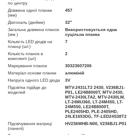
по центру
Довжина одної планки
457
(мм)
Діагональ (дюйми)
32″
Загальна довжина планок
Використовується одна
(мм.)
суцільна планка
Кількість LED діодів на
7
планці (шт.)
Кількість планок в
2
комплекті (шт)
Маркування планок
30323607206
Матеріал основи планки
алюміній
Напруга одного LED діода
3V
Підсвітка підійде до
MTV-2431LT2 2430, V236BJ1-
моделей
P01, LE24B8000T, MTV-2430,
MTV-2430LTA2, MTV-2430LW,
LT-24MU360, LT-24M450, LT-
24M550, LE24B8000T,
PLE2405HD, PLE-2405HD,
24LE1653DG, TF-LED24S38T2
Підсвічування матриці
HV236WHB-N00, V236BJ1-P01
(панелі)