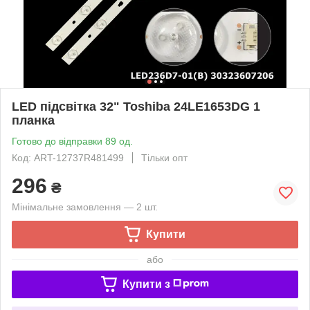
LED підсвітка 32" Toshiba 24LE1653DG 1
планка
Готово до відправки 89 од.
Код: ART-12737R481499
Тільки опт
296
₴
Мінімальне замовлення — 2 шт.
Купити
або
Купити з