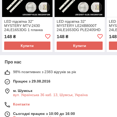
LED підсвітка 32"
LED підсвітка 32"
LED 
MYSTERY MTV-2430
MYSTERY LE24B8000T
MYS
24LE1653DG 1 планка
24LE1653DG PLE2405HD
24L
1 планка
148
148
148
₴
₴
Купити
Купити
Про нас
98% позитивних з 2383 відгуків за рік
Працює з 29.08.2016
м. Шумськ
вул. Українська 36 каб. 13, Шумськ, Україна
Контакти
Сьогодні працює з 10:00 до 16:00