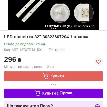
LED підсвітка 32" 30323607204 1 планка
Готово до відправки 89 од.
Код: ART-12737R481501
Тільки опт
296
₴
Мінімальне замовлення — 2 шт.
Купити
або
Купити з
Що таке купити з Пром?