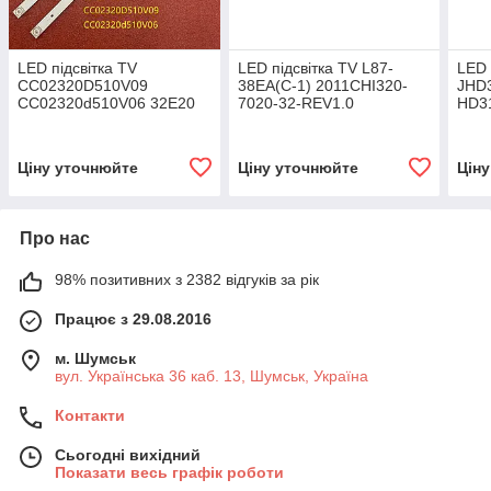
LED підсвітка TV
LED підсвітка TV L87-
LED 
CC02320D510V09
38EA(C-1) 2011CHI320-
JHD
CC02320d510V06 32E20
7020-32-REV1.0
HD3
2X6 6S1P 1910 2шт./
32LB
Ціну уточнюйте
Ціну уточнюйте
Цін
Про нас
98% позитивних з 2382 відгуків за рік
Працює з 29.08.2016
м. Шумськ
вул. Українська 36 каб. 13, Шумськ, Україна
Контакти
Сьогодні вихідний
Показати весь графік роботи