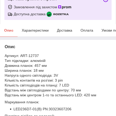
Замовлення під захистом
Доступна доставка
Опис
Характеристики
Доставка
Оплата
Умови п
Опис
Артикул: ART-12737
Тип підкладки: алюміній
Довжина планок: 457 мм
Ширина планок: 18 мм
Напруга одного світлодіода: 3V
Кількість контактів на роз'ємі: 3 pin
Кількість світлодіодів на планці: 7 LED
Відстань між світлодіодами по центру: 70 мм
Відстань між центром 1-го та останнього LED: 420 мм
Маркування планок:
LED236D7-01(B) PN:30323607206
Підсвітка підійде до моделей: