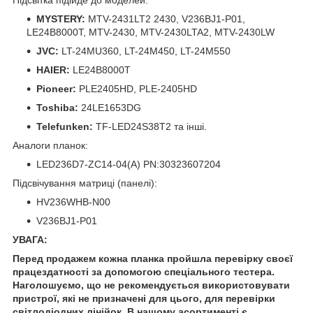
MYSTERY:
MTV-2431LT2 2430, V236BJ1-P01,
LE24B8000T, MTV-2430, MTV-2430LTA2, MTV-2430LW
JVC:
LT-24MU360, LT-24M450, LT-24M550
HAIER:
LE24B8000T
Pioneer:
PLE2405HD, PLE-2405HD
Toshiba:
24LE1653DG
Telefunken:
TF-LED24S38T2 та інші.
Аналоги планок:
LED236D7-ZC14-04(A) PN:30323607204
Підсвічування матриці (панелі):
HV236WHB-N00
V236BJ1-P01
УВАГА:
Перед продажем кожна планка пройшла перевірку своєї
працездатності за допомогою спеціального тестера.
Наголошуємо, що не рекомендується використовувати
пристрої, які не призначені для цього, для перевірки
світлодіодних лінійок. В нашому асортименті є