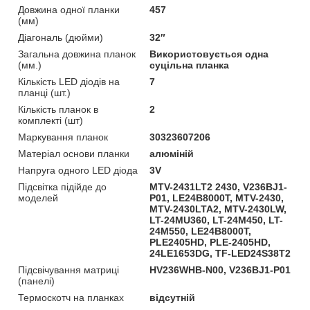
Довжина одної планки
457
(мм)
Діагональ (дюйми)
32″
Загальна довжина планок
Використовується одна
(мм.)
суцільна планка
Кількість LED діодів на
7
планці (шт.)
Кількість планок в
2
комплекті (шт)
Маркування планок
30323607206
Матеріал основи планки
алюміній
Напруга одного LED діода
3V
Підсвітка підійде до
MTV-2431LT2 2430, V236BJ1-
моделей
P01, LE24B8000T, MTV-2430,
MTV-2430LTA2, MTV-2430LW,
LT-24MU360, LT-24M450, LT-
24M550, LE24B8000T,
PLE2405HD, PLE-2405HD,
24LE1653DG, TF-LED24S38T2
Підсвічування матриці
HV236WHB-N00, V236BJ1-P01
(панелі)
Термоскотч на планках
відсутній