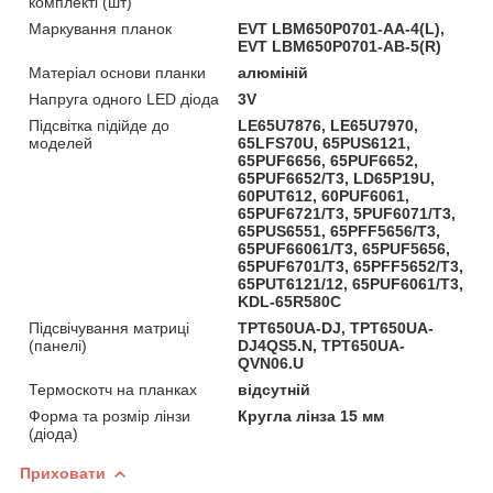
комплекті (шт)
Маркування планок
EVT LBM650P0701-AA-4(L),
EVT LBM650P0701-AB-5(R)
Матеріал основи планки
алюміній
Напруга одного LED діода
3V
Підсвітка підійде до
LE65U7876, LE65U7970,
моделей
65LFS70U, 65PUS6121,
65PUF6656, 65PUF6652,
65PUF6652/T3, LD65P19U,
60PUT612, 60PUF6061,
65PUF6721/T3, 5PUF6071/T3,
65PUS6551, 65PFF5656/T3,
65PUF66061/T3, 65PUF5656,
65PUF6701/T3, 65PFF5652/T3,
65PUT6121/12, 65PUF6061/T3,
KDL-65R580C
Підсвічування матриці
TPT650UA-DJ, TPT650UA-
(панелі)
DJ4QS5.N, TPT650UA-
QVN06.U
Термоскотч на планках
відсутній
Форма та розмір лінзи
Кругла лінза 15 мм
(діода)
Приховати