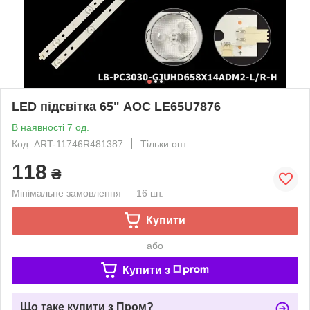
LED підсвітка 65" AOC LE65U7876
В наявності 7 од.
Код: ART-11746R481387
Тільки опт
118
₴
Мінімальне замовлення — 16 шт.
Купити
або
Купити з
Що таке купити з Пром?