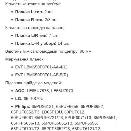
Кількість контактів на роз'ємі:
Планка L тип:
2 шт.
Планка R тип:
2/3 шт.
Кількість світлодіодів на планці:
Планки L/R тип:
7 шт.
Планки L+R у зборі:
14 шт.
Відстань між світлодіодами по центру: 98 мм
Маркування планок:
EVT LBM650P0701-AA-4(L)
EVT LBM650P0701-AB-5(R)
Підсвітка підійде до моделей:
AOC:
LE65U7876, LE65U7970
LG:
65LFS70U
Philips:
65PUS6121, 65PUF6656, 65PUF6652,
65PUF6652/T3, LD65P19U, 60PUT612,
60PUF6061,65PUF6721/T3, 5PUF6071/T3, 65PUS6551,
65PFF5656/T3, 65PUF66061/T3, 65PUF5656,
65PUF6701/T3, 65PFF5652/T3, 65PUT6121/12,