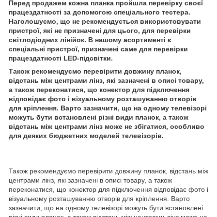
Перед продажем кожна планка пройшла перевірку своєї
працездатності за допомогою спеціального тестера.
Наголошуємо, що не рекомендується використовувати
пристрої, які не призначені для цього, для перевірки
світлодіодних лінійок. В нашому асортименті є
спеціальні пристрої, призначені саме для перевірки
працездатності LED-підсвітки.
Також рекомендуємо перевірити довжину планок,
відстань між центрами лінз, які зазначені в описі товару,
а також переконатися, що конектор для підключення
відповідає фото і візуальному розташуванню отворів
для кріплення. Варто зазначити, що на одному телевізорі
можуть бути встановлені різні види планок, а також
відстань між центрами лінз може не збігатися, особливо
для деяких бюджетних моделей телевізорів.
Також рекомендуємо перевірити довжину планок, відстань між
центрами лінз, які зазначені в описі товару, а також
переконатися, що конектор для підключення відповідає фото і
візуальному розташуванню отворів для кріплення. Варто
зазначити, що на одному телевізорі можуть бути встановлені
різні види планок, а також відстань між центрами лінз може не