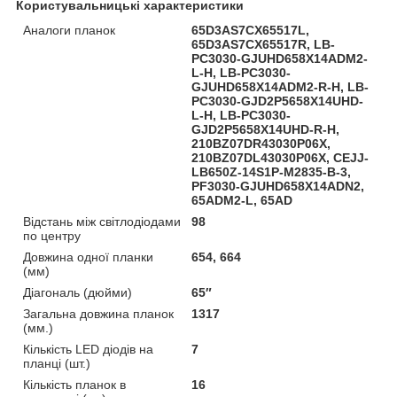
Користувальницькі характеристики
Аналоги планок
65D3AS7CX65517L,
65D3AS7CX65517R, LB-
PC3030-GJUHD658X14ADM2-
L-H, LB-PC3030-
GJUHD658X14ADM2-R-H, LB-
PC3030-GJD2P5658X14UHD-
L-H, LB-PC3030-
GJD2P5658X14UHD-R-H,
210BZ07DR43030P06X,
210BZ07DL43030P06X, CEJJ-
LB650Z-14S1P-M2835-B-3,
PF3030-GJUHD658X14ADN2,
65ADM2-L, 65AD
Відстань між світлодіодами
98
по центру
Довжина одної планки
654, 664
(мм)
Діагональ (дюйми)
65″
Загальна довжина планок
1317
(мм.)
Кількість LED діодів на
7
планці (шт.)
Кількість планок в
16