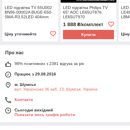
LED підсвітка TV 65U002
LED підсвітка Philips TV
LED 
BN96-00002A BUGE-650-
65" AOC LE65U7876
LE4
SMA-R3,52LED 404mm
LE65U7970
LBM
1шт.
Philips 65PUS6121
LBM
1 888
₴/комплект
65PUF6656 65PUF6652
65PUF6652/T3 16шт.
Ціну уточнюйте
Цін
Купити
Про нас
98% позитивних з 2381 відгука за рік
Працює з 29.08.2016
м. Шумськ
вул. Українська 36 каб. 13, Шумськ, Україна
Контакти
Сьогодні вихідний
Показати весь графік роботи