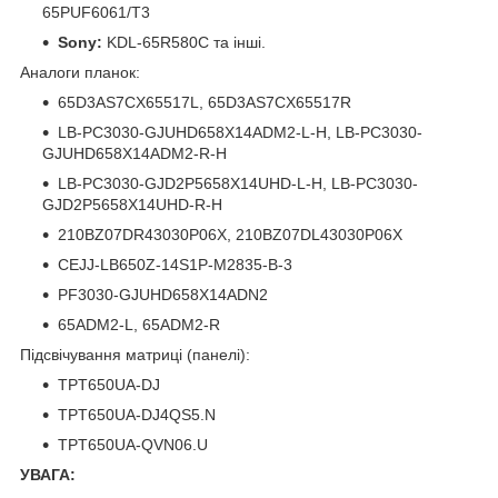
65PUF6061/T3
Sony:
KDL-65R580C та інші.
Аналоги планок:
65D3AS7CX65517L, 65D3AS7CX65517R
LB-PC3030-GJUHD658X14ADM2-L-H, LB-PC3030-
GJUHD658X14ADM2-R-H
LB-PC3030-GJD2P5658X14UHD-L-H, LB-PC3030-
GJD2P5658X14UHD-R-H
210BZ07DR43030P06X, 210BZ07DL43030P06X
CEJJ-LB650Z-14S1P-M2835-B-3
PF3030-GJUHD658X14ADN2
65ADM2-L, 65ADM2-R
Підсвічування матриці (панелі):
TPT650UA-DJ
TPT650UA-DJ4QS5.N
TPT650UA-QVN06.U
УВАГА: