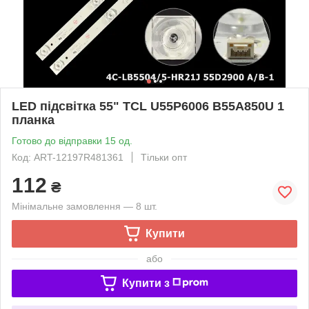
LED підсвітка 55" TCL U55P6006 B55A850U 1
планка
Готово до відправки 15 од.
Код: ART-12197R481361
Тільки опт
112
₴
Мінімальне замовлення — 8 шт.
Купити
або
Купити з