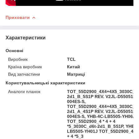
Приховати
Характеристики
Основні
Виробник
TCL
Країна виробник
Китай
Вид запчастини
Матриці
Користувальницькі характеристики
Аналоги планок
TOT_55D2900_4X4+4X5_3030C_d6
2d1_B_5S1P REV. V2JL-D5505133
004ES-S,
TOT_55D2900_4X4+4X5_3030C_d6
2d1_A_4S1P REV. V2JL-D5505133
004ES-S, YHB-4C-LB5505-YH06J
TOT_55D2900_4 * 4 + 4
*5_3030C_d6t-2d1_B_5S1P, YHB-4
LB5505-YH01J TOT_55D2900_4 * 
+ 4 *5_3