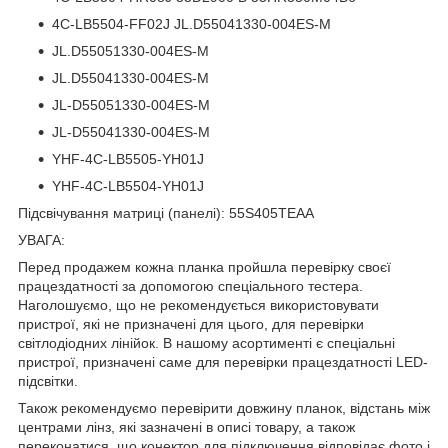
4C-LB5504-FF02J JL.D55041330-004ES-M
JL.D55051330-004ES-M
JL.D55041330-004ES-M
JL-D55051330-004ES-M
JL-D55041330-004ES-M
YHF-4C-LB5505-YH01J
YHF-4C-LB5504-YH01J
Підсвічування матриці (панелі): 55S405TEAA
УВАГА:
Перед продажем кожна планка пройшла перевірку своєї
працездатності за допомогою спеціального тестера.
Наголошуємо, що не рекомендується використовувати
пристрої, які не призначені для цього, для перевірки
світлодіодних лінійок. В нашому асортименті є спеціальні
пристрої, призначені саме для перевірки працездатності LED-
підсвітки.
Також рекомендуємо перевірити довжину планок, відстань між
центрами лінз, які зазначені в описі товару, а також
переконатися, що конектор для підключення відповідає фото і