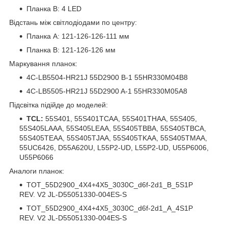
Планка B: 4 LED
Відстань між світлодіодами по центру:
Планка A: 121-126-126-111 мм
Планка B: 121-126-126 мм
Маркування планок:
4C-LB5504-HR21J 55D2900 B-1 55HR330M04B8
4C-LB5505-HR21J 55D2900 A-1 55HR330M05A8
Підсвітка підійде до моделей:
TCL:
55S401, 55S401TCAA, 55S401THAA, 55S405,
55S405LAAA, 55S405LEAA, 55S405TBBA, 55S405TBCA,
55S405TEAA, 55S405TJAA, 55S405TKAA, 55S405TMAA,
55UC6426, D55A620U, L55P2-UD, L55P2-UD, U55P6006,
U55P6066
Аналоги планок:
TOT_55D2900_4X4+4X5_3030C_d6f-2d1_B_5S1P
REV. V2 JL-D55051330-004ES-S
TOT_55D2900_4X4+4X5_3030C_d6f-2d1_A_4S1P
REV. V2 JL-D55051330-004ES-S