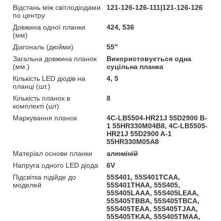
Відстань між світлодіодами
121-126-126-111|121-126-126
по центру
Довжина одної планки
424, 536
(мм)
Діагональ (дюйми)
55″
Загальна довжина планок
Використовується одна
(мм.)
суцільна планка
Кількість LED діодів на
4, 5
планці (шт.)
Кількість планок в
8
комплекті (шт)
Маркування планок
4C-LB5504-HR21J 55D2900 B-
1 55HR330M04B8, 4C-LB5505-
HR21J 55D2900 A-1
55HR330M05A8
Матеріал основи планки
алюміній
Напруга одного LED діода
6V
Підсвітка підійде до
55S401, 55S401TCAA,
моделей
55S401THAA, 55S405,
55S405LAAA, 55S405LEAA,
55S405TBBA, 55S405TBCA,
55S405TEAA, 55S405TJAA,
55S405TKAA, 55S405TMAA,