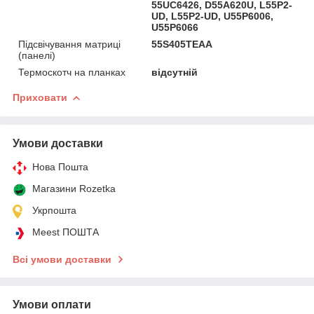
55UC6426, D55A620U, L55P2-
UD, L55P2-UD, U55P6006,
U55P6066
Підсвічування матриці
55S405TEAA
(панелі)
Термоскотч на планках
відсутній
Приховати
Умови доставки
Нова Пошта
Магазини Rozetka
Укрпошта
Meest ПОШТА
Всі умови доставки
Умови оплати