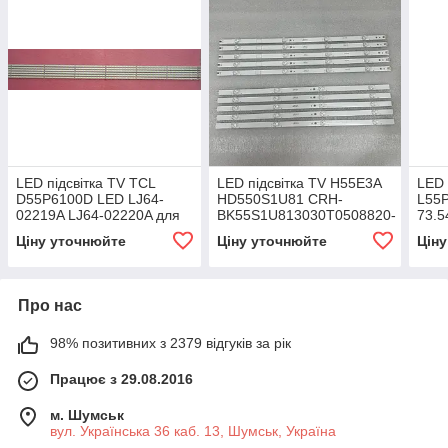
LED підсвітка TV TCL
LED підсвітка TV H55E3A
LED 
D55P6100D LED LJ64-
HD550S1U81 CRH-
L55
02219A LJ64-02220A для
BK55S1U813030T0508820-
73.5
панелі LTA550HQ06
REV1.0
73.5
Ціну уточнюйте
Ціну уточнюйте
Цін
Про нас
98% позитивних з 2379 відгуків за рік
Працює з 29.08.2016
м. Шумськ
вул. Українська 36 каб. 13, Шумськ, Україна