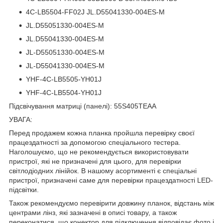
4C-LB5504-FF02J JL.D55041330-004ES-M
JL.D55051330-004ES-M
JL.D55041330-004ES-M
JL-D55051330-004ES-M
JL-D55041330-004ES-M
YHF-4C-LB5505-YH01J
YHF-4C-LB5504-YH01J
Підсвічування матриці (панелі): 55S405TEAA
УВАГА:
Перед продажем кожна планка пройшла перевірку своєї
працездатності за допомогою спеціального тестера.
Наголошуємо, що не рекомендується використовувати
пристрої, які не призначені для цього, для перевірки
світлодіодних лінійок. В нашому асортименті є спеціальні
пристрої, призначені саме для перевірки працездатності LED-
підсвітки.
Також рекомендуємо перевірити довжину планок, відстань між
центрами лінз, які зазначені в описі товару, а також
переконатися, що конектор для підключення відповідає фото і