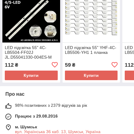
LED підсвітка 55" 4C-
LED підсвітка 55" YHF-4C-
LED 
LB5504-FF02J
LB5506-YH1 1 планка
LB55
JL.D55041330-004ES-M
55S405TMAA 1 планка
112
59
112
₴
₴
Купити
Купити
Про нас
98% позитивних з 2379 відгуків за рік
Працює з 29.08.2016
м. Шумськ
вул. Українська 36 каб. 13, Шумськ, Україна