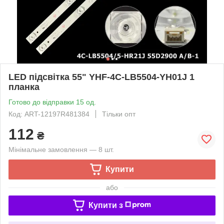
LED підсвітка 55" YHF-4C-LB5504-YH01J 1
планка
Готово до відправки 15 од.
Код: ART-12197R481384
Тільки опт
112
₴
Мінімальне замовлення — 8 шт.
Купити
або
Купити з