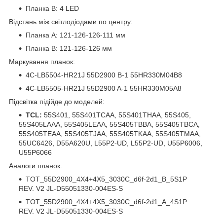
Планка B: 4 LED
Відстань між світлодіодами по центру:
Планка A: 121-126-126-111 мм
Планка B: 121-126-126 мм
Маркування планок:
4C-LB5504-HR21J 55D2900 B-1 55HR330M04B8
4C-LB5505-HR21J 55D2900 A-1 55HR330M05A8
Підсвітка підійде до моделей:
TCL:
55S401, 55S401TCAA, 55S401THAA, 55S405,
55S405LAAA, 55S405LEAA, 55S405TBBA, 55S405TBCA,
55S405TEAA, 55S405TJAA, 55S405TKAA, 55S405TMAA,
55UC6426, D55A620U, L55P2-UD, L55P2-UD, U55P6006,
U55P6066
Аналоги планок:
TOT_55D2900_4X4+4X5_3030C_d6f-2d1_B_5S1P
REV. V2 JL-D55051330-004ES-S
TOT_55D2900_4X4+4X5_3030C_d6f-2d1_A_4S1P
REV. V2 JL-D55051330-004ES-S