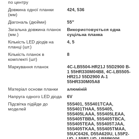
по центру
Довжина одної планки
424, 536
(мм)
Діагональ (дюйми)
55″
Загальна довжина планок
Використовується одна
(мм.)
суцільна планка
Кількість LED діодів на
4, 5
планці (шт.)
Кількість планок в
8
комплекті (шт)
Маркування планок
4C-LB5504-HR21J 55D2900 B-
1 55HR330M04B8, 4C-LB5505-
HR21J 55D2900 A-1
55HR330M05A8
Матеріал основи планки
алюміній
Напруга одного LED діода
6V
Підсвітка підійде до
55S401, 55S401TCAA,
моделей
55S401THAA, 55S405,
55S405LAAA, 55S405LEAA,
55S405TBBA, 55S405TBCA,
55S405TEAA, 55S405TJAA,
55S405TKAA, 55S405TMAA,
55UC6426, D55A620U, L55P2-
UD, L55P2-UD, U55P6006,