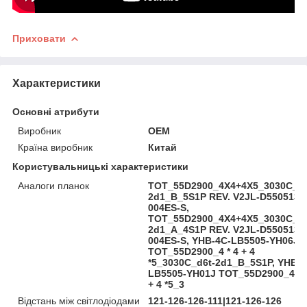
Приховати
Характеристики
Основні атрибути
Виробник
OEM
Країна виробник
Китай
Користувальницькі характеристики
Аналоги планок
TOT_55D2900_4X4+4X5_3030C_d6
2d1_B_5S1P REV. V2JL-D5505133
004ES-S,
TOT_55D2900_4X4+4X5_3030C_d6
2d1_A_4S1P REV. V2JL-D5505133
004ES-S, YHB-4C-LB5505-YH06J
TOT_55D2900_4 * 4 + 4
*5_3030C_d6t-2d1_B_5S1P, YHB-4
LB5505-YH01J TOT_55D2900_4 * 
+ 4 *5_3
Відстань між світлодіодами
121-126-126-111|121-126-126