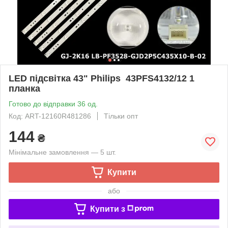
LED підсвітка 43" Philips 43PFS4132/12 1
планка
Готово до відправки 36 од.
Код: ART-12160R481286
Тільки опт
144
₴
Мінімальне замовлення — 5 шт.
Купити
або
Купити з