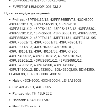
LB-PF3528-GJD2P5C435X10-B-02
EVERTOP LBM420P1001-DM-2
Підсвітка підійде до моделей:
Philips:
43PFS4112/12, 42PFF3655F/T3, 43CH6000,
43PFF5301/T3, 43PFF5659/T3, 43PFS4131,
43PFS4131/12, 43PFS4132, 43PFS4132/12, 43PFS5301,
43PFS5301/12, 43PFS5531, 43PFS5531/12, 43PFS5532,
43PFS5532/12, 43PFT4112, 43PFT4131, 43PFT4131/05,
43PUF5661/T3, 43PUF6061/T3, 43PUF6701/T3,
43PUF6712/T3, 43PUH4900, 43PUH6101,
43PUH6101/12, 43PUH6101/88, 43PUK4900,
43PUK490012, 43PUS6101/12, 43PUS6101/60,
43PUS6201/12, 43PUS6501/12, 43PUS6551/12,
43PUS7202/12, 43PUT4900, 43PUT4900/1,
43PUT4900/12, BDL4330QL, BDL4330QL00, BDM4350,
LE43AL88, LE43CH6000/T4301M
Haier:
43CH6000, 43CH6000H, LE43A3300B
LG:
43LJ500T, 43LJ500V
Panasonic:
TH-43LFE8E
Horizont: UE43LE5173D
Nec:
E425 та інші.