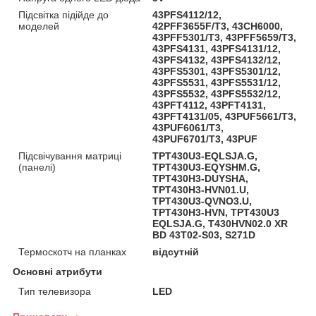
Підсвітка підійде до
43PFS4112/12,
моделей
42PFF3655F/T3, 43CH6000,
43PFF5301/T3, 43PFF5659/T3,
43PFS4131, 43PFS4131/12,
43PFS4132, 43PFS4132/12,
43PFS5301, 43PFS5301/12,
43PFS5531, 43PFS5531/12,
43PFS5532, 43PFS5532/12,
43PFT4112, 43PFT4131,
43PFT4131/05, 43PUF5661/T3,
43PUF6061/T3,
43PUF6701/T3, 43PUF
Підсвічування матриці
TPT430U3-EQLSJA.G,
(панелі)
TPT430U3-EQYSHM.G,
TPT430H3-DUYSHA,
TPT430H3-HVN01.U,
TPT430U3-QVNO3.U,
TPT430H3-HVN, TPT430U3
EQLSJA.G, T430HVN02.0 XR
BD 43T02-S03, S271D
Термоскотч на планках
відсутній
Основні атрибути
Тип телевизора
LED