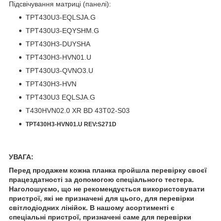
Підсвічування матриці (панелі):
TPT430U3-EQLSJA.G
TPT430U3-EQYSHM.G
TPT430H3-DUYSHA
TPT430H3-HVN01.U
TPT430U3-QVNO3.U
TPT430H3-HVN
TPT430U3 EQLSJA.G
T430HVN02.0 XR BD 43T02-S03
TPT430H3-HVN01.U REV:S271D
УВАГА:
Перед продажем кожна планка пройшла перевірку своєї
працездатності за допомогою спеціального тестера.
Наголошуємо, що не рекомендується використовувати
пристрої, які не призначені для цього, для перевірки
світлодіодних лінійок. В нашому асортименті є
спеціальні пристрої, призначені саме для перевірки