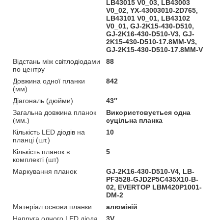
LB43015 V0_03, LB43003
V0_02, YX-43003010-2D765,
LB43101 V0_01, LB43102
V0_01, GJ-2K15-430-D510,
GJ-2K16-430-D510-V3, GJ-
2K15-430-D510-17.8MM-V3,
GJ-2K15-430-D510-17.8MM-V
Відстань між світлодіодами
88
по центру
Довжина одної планки
842
(мм)
Діагональ (дюйми)
43″
Загальна довжина планок
Використовується одна
(мм.)
суцільна планка
Кількість LED діодів на
10
планці (шт.)
Кількість планок в
5
комплекті (шт)
Маркування планок
GJ-2K16-430-D510-V4, LB-
PF3528-GJD2P5C435X10-B-
02, EVERTOP LBM420P1001-
DM-2
Матеріал основи планки
алюміній
Напруга одного LED діода
3V