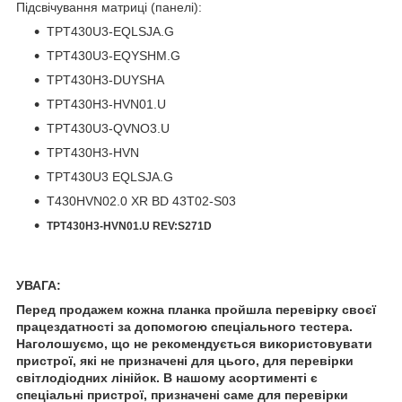
Підсвічування матриці (панелі):
TPT430U3-EQLSJA.G
TPT430U3-EQYSHM.G
TPT430H3-DUYSHA
TPT430H3-HVN01.U
TPT430U3-QVNO3.U
TPT430H3-HVN
TPT430U3 EQLSJA.G
T430HVN02.0 XR BD 43T02-S03
TPT430H3-HVN01.U REV:S271D
УВАГА:
Перед продажем кожна планка пройшла перевірку своєї
працездатності за допомогою спеціального тестера.
Наголошуємо, що не рекомендується використовувати
пристрої, які не призначені для цього, для перевірки
світлодіодних лінійок. В нашому асортименті є
спеціальні пристрої, призначені саме для перевірки