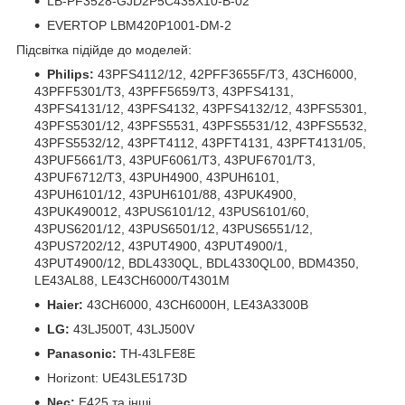
LB-PF3528-GJD2P5C435X10-B-02
EVERTOP LBM420P1001-DM-2
Підсвітка підійде до моделей:
Philips:
43PFS4112/12, 42PFF3655F/T3, 43CH6000,
43PFF5301/T3, 43PFF5659/T3, 43PFS4131,
43PFS4131/12, 43PFS4132, 43PFS4132/12, 43PFS5301,
43PFS5301/12, 43PFS5531, 43PFS5531/12, 43PFS5532,
43PFS5532/12, 43PFT4112, 43PFT4131, 43PFT4131/05,
43PUF5661/T3, 43PUF6061/T3, 43PUF6701/T3,
43PUF6712/T3, 43PUH4900, 43PUH6101,
43PUH6101/12, 43PUH6101/88, 43PUK4900,
43PUK490012, 43PUS6101/12, 43PUS6101/60,
43PUS6201/12, 43PUS6501/12, 43PUS6551/12,
43PUS7202/12, 43PUT4900, 43PUT4900/1,
43PUT4900/12, BDL4330QL, BDL4330QL00, BDM4350,
LE43AL88, LE43CH6000/T4301M
Haier:
43CH6000, 43CH6000H, LE43A3300B
LG:
43LJ500T, 43LJ500V
Panasonic:
TH-43LFE8E
Horizont: UE43LE5173D
Nec:
E425 та інші.