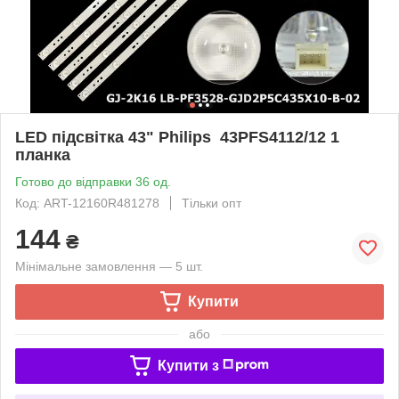
LED підсвітка 43" Philips 43PFS4112/12 1
планка
Готово до відправки 36 од.
Код: ART-12160R481278
Тільки опт
144
₴
Мінімальне замовлення — 5 шт.
Купити
або
Купити з