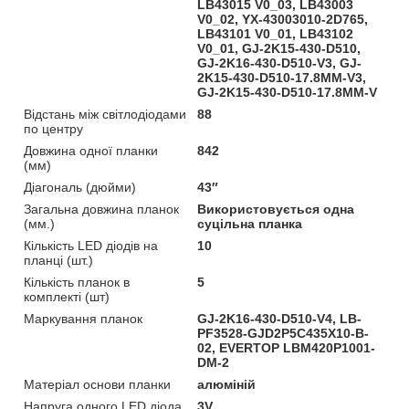
LB43015 V0_03, LB43003
V0_02, YX-43003010-2D765,
LB43101 V0_01, LB43102
V0_01, GJ-2K15-430-D510,
GJ-2K16-430-D510-V3, GJ-
2K15-430-D510-17.8MM-V3,
GJ-2K15-430-D510-17.8MM-V
Відстань між світлодіодами
88
по центру
Довжина одної планки
842
(мм)
Діагональ (дюйми)
43″
Загальна довжина планок
Використовується одна
(мм.)
суцільна планка
Кількість LED діодів на
10
планці (шт.)
Кількість планок в
5
комплекті (шт)
Маркування планок
GJ-2K16-430-D510-V4, LB-
PF3528-GJD2P5C435X10-B-
02, EVERTOP LBM420P1001-
DM-2
Матеріал основи планки
алюміній
Напруга одного LED діода
3V