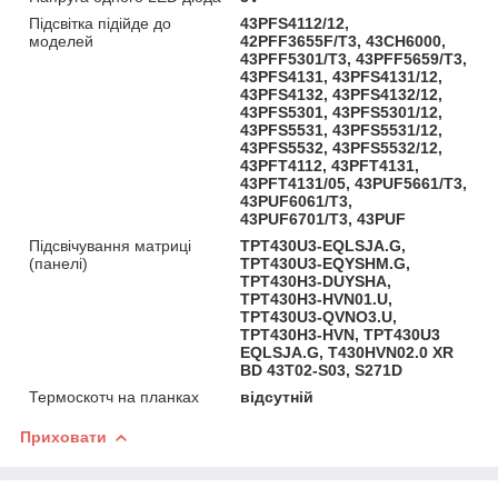
Підсвітка підійде до
43PFS4112/12,
моделей
42PFF3655F/T3, 43CH6000,
43PFF5301/T3, 43PFF5659/T3,
43PFS4131, 43PFS4131/12,
43PFS4132, 43PFS4132/12,
43PFS5301, 43PFS5301/12,
43PFS5531, 43PFS5531/12,
43PFS5532, 43PFS5532/12,
43PFT4112, 43PFT4131,
43PFT4131/05, 43PUF5661/T3,
43PUF6061/T3,
43PUF6701/T3, 43PUF
Підсвічування матриці
TPT430U3-EQLSJA.G,
(панелі)
TPT430U3-EQYSHM.G,
TPT430H3-DUYSHA,
TPT430H3-HVN01.U,
TPT430U3-QVNO3.U,
TPT430H3-HVN, TPT430U3
EQLSJA.G, T430HVN02.0 XR
BD 43T02-S03, S271D
Термоскотч на планках
відсутній
Приховати