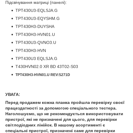
Підсвічування матриці (панелі):
TPT430U3-EQLSJA.G
TPT430U3-EQYSHM.G
TPT430H3-DUYSHA
TPT430H3-HVN01.U
TPT430U3-QVNO3.U
TPT430H3-HVN
TPT430U3 EQLSJA.G
T430HVN02.0 XR BD 43T02-S03
TPT430H3-HVN01.U REV:S271D
УВАГА:
Перед продажем кожна планка пройшла перевірку своєї
працездатності за допомогою спеціального тестера.
Наголошуємо, що не рекомендується використовувати
пристрої, які не призначені для цього, для перевірки
світлодіодних лінійок. В нашому асортименті є
спеціальні пристрої, призначені саме для перевірки