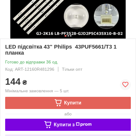
LED підсвітка 43" Philips 43PUF5661/T3 1
планка
Готово до відправки 36 од.
Код: ART-12160R481296
Тільки опт
144
₴
Мінімальне замовлення — 5 шт.
Купити
або
Купити з