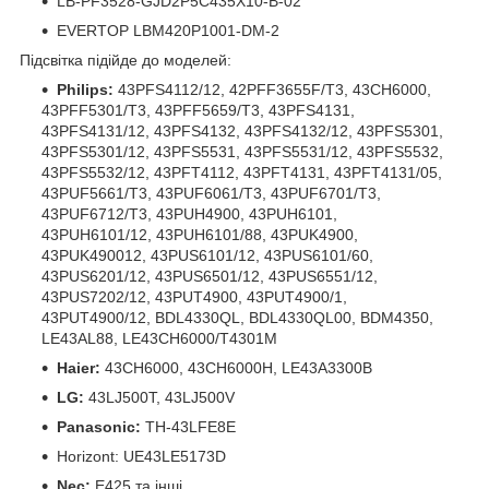
LB-PF3528-GJD2P5C435X10-B-02
EVERTOP LBM420P1001-DM-2
Підсвітка підійде до моделей:
Philips:
43PFS4112/12, 42PFF3655F/T3, 43CH6000,
43PFF5301/T3, 43PFF5659/T3, 43PFS4131,
43PFS4131/12, 43PFS4132, 43PFS4132/12, 43PFS5301,
43PFS5301/12, 43PFS5531, 43PFS5531/12, 43PFS5532,
43PFS5532/12, 43PFT4112, 43PFT4131, 43PFT4131/05,
43PUF5661/T3, 43PUF6061/T3, 43PUF6701/T3,
43PUF6712/T3, 43PUH4900, 43PUH6101,
43PUH6101/12, 43PUH6101/88, 43PUK4900,
43PUK490012, 43PUS6101/12, 43PUS6101/60,
43PUS6201/12, 43PUS6501/12, 43PUS6551/12,
43PUS7202/12, 43PUT4900, 43PUT4900/1,
43PUT4900/12, BDL4330QL, BDL4330QL00, BDM4350,
LE43AL88, LE43CH6000/T4301M
Haier:
43CH6000, 43CH6000H, LE43A3300B
LG:
43LJ500T, 43LJ500V
Panasonic:
TH-43LFE8E
Horizont: UE43LE5173D
Nec:
E425 та інші.