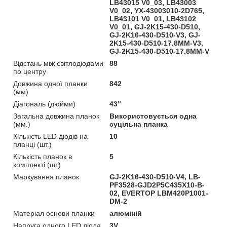
LB43015 V0_03, LB43003
V0_02, YX-43003010-2D765,
LB43101 V0_01, LB43102
V0_01, GJ-2K15-430-D510,
GJ-2K16-430-D510-V3, GJ-
2K15-430-D510-17.8MM-V3,
GJ-2K15-430-D510-17.8MM-V
Відстань між світлодіодами
88
по центру
Довжина одної планки
842
(мм)
Діагональ (дюйми)
43″
Загальна довжина планок
Використовується одна
(мм.)
суцільна планка
Кількість LED діодів на
10
планці (шт.)
Кількість планок в
5
комплекті (шт)
Маркування планок
GJ-2K16-430-D510-V4, LB-
PF3528-GJD2P5C435X10-B-
02, EVERTOP LBM420P1001-
DM-2
Матеріал основи планки
алюміній
Напруга одного LED діода
3V