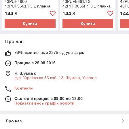
43PUH4900
43PUF5661/T3
43P
43PUF5661/T3 1 планка
42PFF3655F/T3 1 планка
43PU
144
144
144
₴
₴
Купити
Купити
Про нас
98% позитивних з 2375 відгуків за рік
Працює з 29.08.2016
м. Шумськ
вул. Українська 36 каб. 13, Шумськ, Україна
Контакти
Сьогодні працює з 09:00 до 18:00
Показати весь графік роботи
Про нас