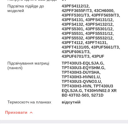
Підсвітка підійде до
43PFS4112/12,
моделей
42PFF3655F/T3, 43CH6000,
43PFF5301/T3, 43PFF5659/T3,
43PFS4131, 43PFS4131/12,
43PFS4132, 43PFS4132/12,
43PFS5301, 43PFS5301/12,
43PFS5531, 43PFS5531/12,
43PFS5532, 43PFS5532/12,
43PFT4112, 43PFT4131,
43PFT4131/05, 43PUF5661/T3,
43PUF6061/T3,
43PUF6701/T3, 43PUF
Підсвічування матриці
TPT430U3-EQLSJA.G,
(панелі)
TPT430U3-EQYSHM.G,
TPT430H3-DUYSHA,
TPT430H3-HVN01.U,
TPT430U3-QVNO3.U,
TPT430H3-HVN, TPT430U3
EQLSJA.G, T430HVN02.0 XR
BD 43T02-S03, S271D
Термоскотч на планках
відсутній
Приховати