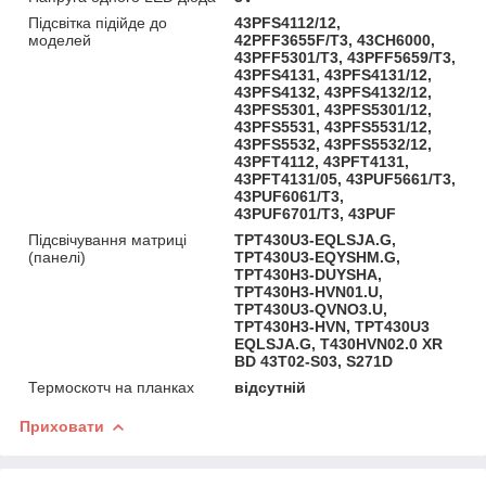
Підсвітка підійде до
43PFS4112/12,
моделей
42PFF3655F/T3, 43CH6000,
43PFF5301/T3, 43PFF5659/T3,
43PFS4131, 43PFS4131/12,
43PFS4132, 43PFS4132/12,
43PFS5301, 43PFS5301/12,
43PFS5531, 43PFS5531/12,
43PFS5532, 43PFS5532/12,
43PFT4112, 43PFT4131,
43PFT4131/05, 43PUF5661/T3,
43PUF6061/T3,
43PUF6701/T3, 43PUF
Підсвічування матриці
TPT430U3-EQLSJA.G,
(панелі)
TPT430U3-EQYSHM.G,
TPT430H3-DUYSHA,
TPT430H3-HVN01.U,
TPT430U3-QVNO3.U,
TPT430H3-HVN, TPT430U3
EQLSJA.G, T430HVN02.0 XR
BD 43T02-S03, S271D
Термоскотч на планках
відсутній
Приховати