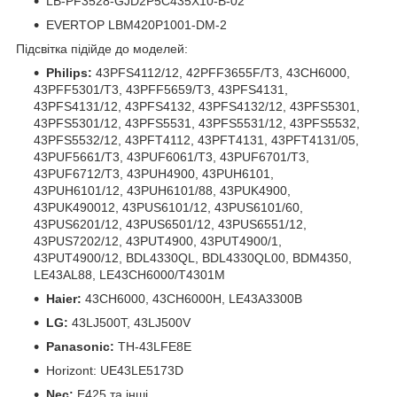
LB-PF3528-GJD2P5C435X10-B-02
EVERTOP LBM420P1001-DM-2
Підсвітка підійде до моделей:
Philips:
43PFS4112/12, 42PFF3655F/T3, 43CH6000,
43PFF5301/T3, 43PFF5659/T3, 43PFS4131,
43PFS4131/12, 43PFS4132, 43PFS4132/12, 43PFS5301,
43PFS5301/12, 43PFS5531, 43PFS5531/12, 43PFS5532,
43PFS5532/12, 43PFT4112, 43PFT4131, 43PFT4131/05,
43PUF5661/T3, 43PUF6061/T3, 43PUF6701/T3,
43PUF6712/T3, 43PUH4900, 43PUH6101,
43PUH6101/12, 43PUH6101/88, 43PUK4900,
43PUK490012, 43PUS6101/12, 43PUS6101/60,
43PUS6201/12, 43PUS6501/12, 43PUS6551/12,
43PUS7202/12, 43PUT4900, 43PUT4900/1,
43PUT4900/12, BDL4330QL, BDL4330QL00, BDM4350,
LE43AL88, LE43CH6000/T4301M
Haier:
43CH6000, 43CH6000H, LE43A3300B
LG:
43LJ500T, 43LJ500V
Panasonic:
TH-43LFE8E
Horizont: UE43LE5173D
Nec:
E425 та інші.