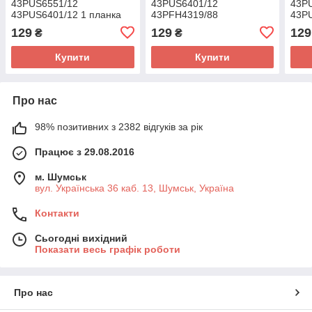
43PUS6551/12
43PUS6401/12
43P
43PUS6401/12 1 планка
43PFH4319/88
43P
43PUS6551/12
43PU
129
129
129
₴
₴
43PUS7505/12 1 планка
Купити
Купити
Про нас
98% позитивних з 2382 відгуків за рік
Працює з 29.08.2016
м. Шумськ
вул. Українська 36 каб. 13, Шумськ, Україна
Контакти
Сьогодні вихідний
Показати весь графік роботи
Про нас