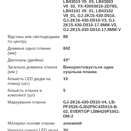
LB43015 V0_03, LB43003
V0_02, YX-43003010-2D765,
LB43101 V0_01, LB43102
V0_01, GJ-2K15-430-D510,
GJ-2K16-430-D510-V3, GJ-
2K15-430-D510-17.8MM-V3,
GJ-2K15-430-D510-17.8MM-V
Відстань між світлодіодами
88
по центру
Довжина одної планки
842
(мм)
Діагональ (дюйми)
43″
Загальна довжина планок
Використовується одна
(мм.)
суцільна планка
Кількість LED діодів на
10
планці (шт.)
Кількість планок в
5
комплекті (шт)
Маркування планок
GJ-2K16-430-D510-V4, LB-
PF3528-GJD2P5C435X10-B-
02, EVERTOP LBM420P1001-
DM-2
Матеріал основи планки
алюміній
Напруга одного LED діода
3V