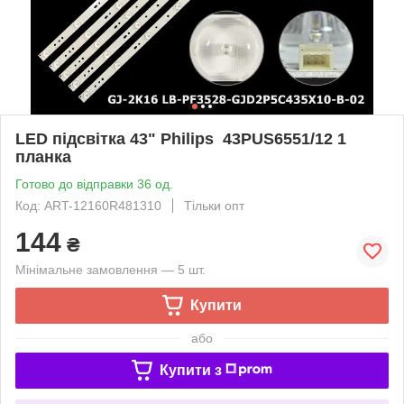
LED підсвітка 43" Philips 43PUS6551/12 1
планка
Готово до відправки 36 од.
Код: ART-12160R481310
Тільки опт
144
₴
Мінімальне замовлення — 5 шт.
Купити
або
Купити з